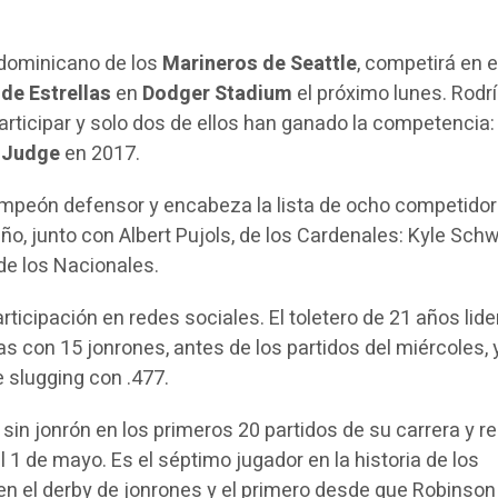
 dominicano de los
Marineros de Seattle
, competirá en e
de Estrellas
en
Dodger Stadium
el próximo lunes. Rodr
articipar y solo dos de ellos han ganado la competencia:
 Judge
en 2017.
mpeón defensor y encabeza la lista de ocho competido
año, junto con Albert Pujols, de los Cardenales: Kyle Sch
 de los Nacionales.
ticipación en redes sociales. El toletero de 21 años lide
s con 15 jonrones, antes de los partidos del miércoles, 
 slugging con .477.
sin jonrón en los primeros 20 partidos de su carrera y re
l 1 de mayo. Es el séptimo jugador en la historia de los
 en el derby de jonrones y el primero desde que Robinso