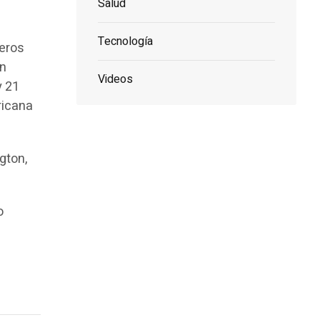
Salud
Tecnología
neros
en
Videos
y 21
ricana
gton,
o