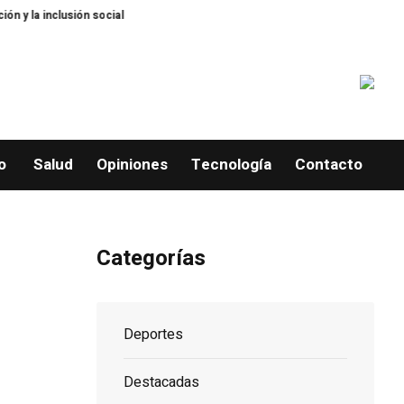
 inclusión social
Arranca “A la Escuela con Propeep” en El Caimito, La V
o
Salud
Opiniones
Tecnología
Contacto
Categorías
Deportes
Destacadas