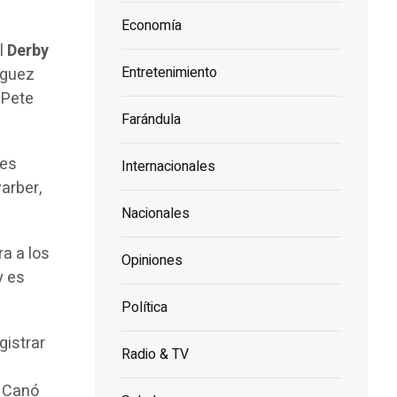
Economía
l
Derby
Entretenimiento
íguez
 Pete
Farándula
res
Internacionales
warber,
Nacionales
ra a los
Opiniones
y es
Política
gistrar
Radio & TV
n Canó