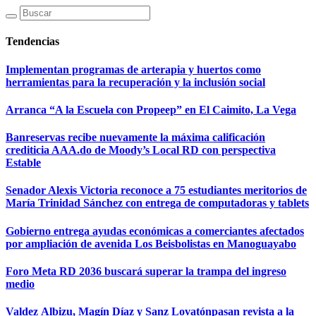
Tendencias
Implementan programas de arterapia y huertos como
herramientas para la recuperación y la inclusión social
Arranca “A la Escuela con Propeep” en El Caimito, La Vega
Banreservas recibe nuevamente la máxima calificación
crediticia AAA.do de Moody’s Local RD con perspectiva
Estable
Senador Alexis Victoria reconoce a 75 estudiantes meritorios de
María Trinidad Sánchez con entrega de computadoras y tablets
Gobierno entrega ayudas económicas a comerciantes afectados
por ampliación de avenida Los Beisbolistas en Manoguayabo
Foro Meta RD 2036 buscará superar la trampa del ingreso
medio
Valdez Albizu, Magín Díaz y Sanz Lovatónpasan revista a la