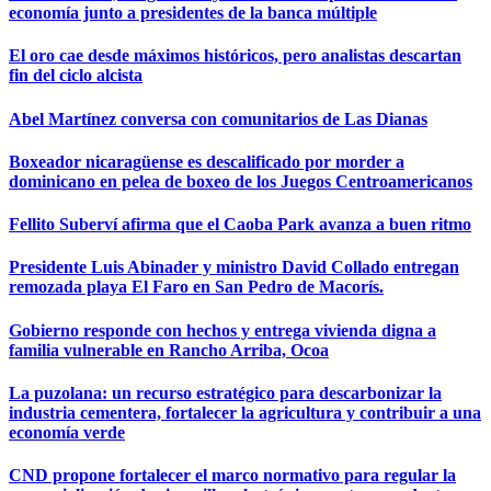
economía junto a presidentes de la banca múltiple
El oro cae desde máximos históricos, pero analistas descartan
fin del ciclo alcista
Abel Martínez conversa con comunitarios de Las Dianas
Boxeador nicaragüense es descalificado por morder a
dominicano en pelea de boxeo de los Juegos Centroamericanos
Fellito Suberví afirma que el Caoba Park avanza a buen ritmo
Presidente Luis Abinader y ministro David Collado entregan
remozada playa El Faro en San Pedro de Macorís.
Gobierno responde con hechos y entrega vivienda digna a
familia vulnerable en Rancho Arriba, Ocoa
La puzolana: un recurso estratégico para descarbonizar la
industria cementera, fortalecer la agricultura y contribuir a una
economía verde
CND propone fortalecer el marco normativo para regular la