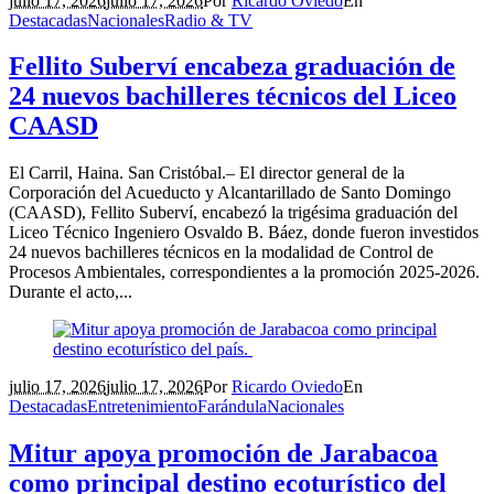
julio 17, 2026
julio 17, 2026
Por
Ricardo Oviedo
En
Destacadas
Nacionales
Radio & TV
Fellito Suberví encabeza graduación de
24 nuevos bachilleres técnicos del Liceo
CAASD
El Carril, Haina. San Cristóbal.– El director general de la
Corporación del Acueducto y Alcantarillado de Santo Domingo
(CAASD), Fellito Suberví, encabezó la trigésima graduación del
Liceo Técnico Ingeniero Osvaldo B. Báez, donde fueron investidos
24 nuevos bachilleres técnicos en la modalidad de Control de
Procesos Ambientales, correspondientes a la promoción 2025-2026.
Durante el acto,...
julio 17, 2026
julio 17, 2026
Por
Ricardo Oviedo
En
Destacadas
Entretenimiento
Farándula
Nacionales
Mitur apoya promoción de Jarabacoa
como principal destino ecoturístico del