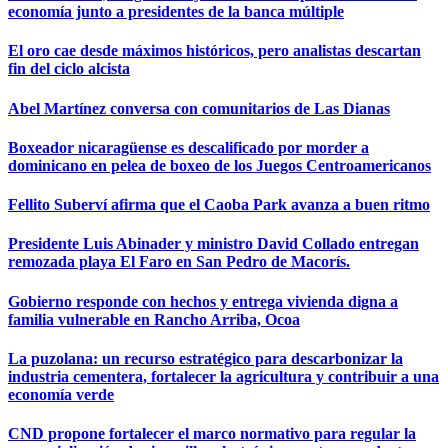
economía junto a presidentes de la banca múltiple
El oro cae desde máximos históricos, pero analistas descartan
fin del ciclo alcista
Abel Martínez conversa con comunitarios de Las Dianas
Boxeador nicaragüense es descalificado por morder a
dominicano en pelea de boxeo de los Juegos Centroamericanos
Fellito Suberví afirma que el Caoba Park avanza a buen ritmo
Presidente Luis Abinader y ministro David Collado entregan
remozada playa El Faro en San Pedro de Macorís.
Gobierno responde con hechos y entrega vivienda digna a
familia vulnerable en Rancho Arriba, Ocoa
La puzolana: un recurso estratégico para descarbonizar la
industria cementera, fortalecer la agricultura y contribuir a una
economía verde
CND propone fortalecer el marco normativo para regular la