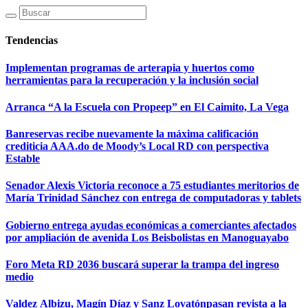
Tendencias
Implementan programas de arterapia y huertos como
herramientas para la recuperación y la inclusión social
Arranca “A la Escuela con Propeep” en El Caimito, La Vega
Banreservas recibe nuevamente la máxima calificación
crediticia AAA.do de Moody’s Local RD con perspectiva
Estable
Senador Alexis Victoria reconoce a 75 estudiantes meritorios de
María Trinidad Sánchez con entrega de computadoras y tablets
Gobierno entrega ayudas económicas a comerciantes afectados
por ampliación de avenida Los Beisbolistas en Manoguayabo
Foro Meta RD 2036 buscará superar la trampa del ingreso
medio
Valdez Albizu, Magín Díaz y Sanz Lovatónpasan revista a la