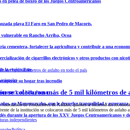
o en pelea de boxeo de los Juegos Centroamericanos
mozada playa El Faro en San Pedro de Macorís.
a vulnerable en Rancho Arriba, Ocoa
ria cementera, fortalecer la agricultura y contribuir a una econom
ialización de cigarrillos electrónicos y otros productos con nicot
de la región Este
acionales
ecuperar su hogar tras incendio
n se colocaron más de 5 mil kilómetros de as
a enorme”, en Villa Juana
años, en Manoguayabo, que le devuelve tranquilidad y esperanza a
 la Asociación de Productores de Asfalto, quienes le hicieron un recon
ente de la institución se colocaron más de 5 mil kilómetros de asfalto a.
glés durante la apertura de los XXV Juegos Centroamericanos y d
onales
Política