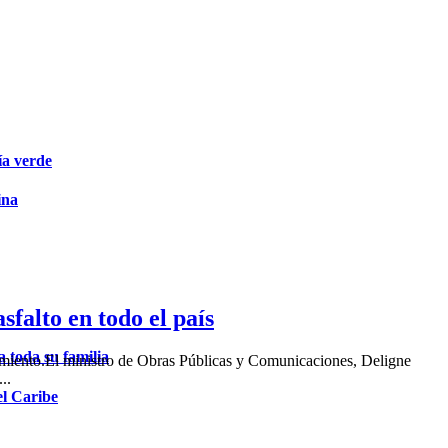
ía verde
ina
falto en todo el país
 toda su familia
ocimiento.El ministro de Obras Públicas y Comunicaciones, Deligne
..
el Caribe