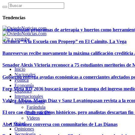
Tendencias
Implementan programas de arterapia y huertos como herramientas
Arranca “A la Escuela con Propeep” en El Caimito, La Vega
Banreservas recibe nuevamente la máxima calificación creditici
Senador Alexis Victoria reconoce a 75 estudiantes meritorios de
Inicio
Nacionales
Gobierno entrega ayudas económicas a comerciantes afectados p
Política
Economía
Foro Meta RD 2036 buscará superar la trampa del ingreso medi
Deportes
Internacionales
Valdez Albizu, Magín Díaz y Sanz Lovatónpasan revista a la econ
Entretenimiento
Farándula
El oro cae desde máximos históricos, pero analistas descartan fin d
Radio & TV
Videos
Salud
Abel Martínez conversa con comunitarios de Las Dianas
Opiniones
Tecnología