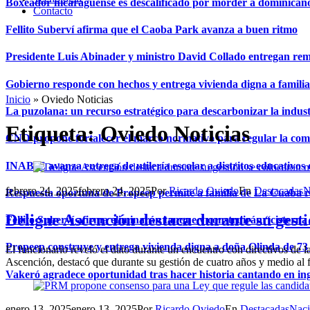
Boxeador nicaragüense es descalificado por morder a dominican
Contacto
Fellito Suberví afirma que el Caoba Park avanza a buen ritmo
Presidente Luis Abinader y ministro David Collado entregan re
Gobierno responde con hechos y entrega vivienda digna a famili
Inicio
»
Oviedo Noticias
La puzolana: un recurso estratégico para descarbonizar la indust
Etiqueta:
Oviedo Noticias
CND propone fortalecer el marco normativo para regular la comerc
INABIE avanza entrega de utilería escolar a distritos educativos 
febrero 24, 2025
febrero 24, 2025
Por
Ricardo Oviedo
En
Destacadas
N
Respuesta oportuna de Propeep permite a familia de La Cuaba r
Deligne Ascención destaca durante su gestió
Fellito Suberví afirma eliminarán tanque y construirán “cistern
Propeep construye y entrega vivienda digna a doña Olinda de 73 
El funcionario reveló el dato durante un encuentro con directivos de
Ascención, destacó que durante su gestión de cuatro años y medio al fr
Vakeró agradece oportunidad tras hacer historia cantando en in
enero 13, 2025
enero 13, 2025
Por
Ricardo Oviedo
En
Destacadas
Naci