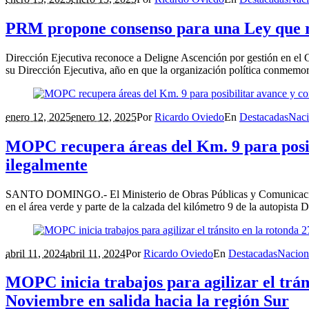
PRM propone consenso para una Ley que re
Dirección Ejecutiva reconoce a Deligne Ascención por gestión en 
su Dirección Ejecutiva, año en que la organización política conmemora
enero 12, 2025
enero 12, 2025
Por
Ricardo Oviedo
En
Destacadas
Naci
MOPC recupera áreas del Km. 9 para posibi
ilegalmente
SANTO DOMINGO.- El Ministerio de Obras Públicas y Comunicaciones
en el área verde y parte de la calzada del kilómetro 9 de la autopista 
abril 11, 2024
abril 11, 2024
Por
Ricardo Oviedo
En
Destacadas
Nacion
MOPC inicia trabajos para agilizar el trán
Noviembre en salida hacia la región Sur