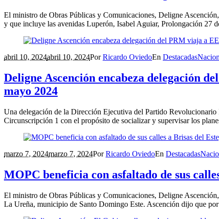
El ministro de Obras Públicas y Comunicaciones, Deligne Ascención, anu
y que incluye las avenidas Luperón, Isabel Aguiar, Prolongación 27 de 
abril 10, 2024
abril 10, 2024
Por
Ricardo Oviedo
En
Destacadas
Nacion
Deligne Ascención encabeza delegación del
mayo 2024
Una delegación de la Dirección Ejecutiva del Partido Revolucionario 
Circunscripción 1 con el propósito de socializar y supervisar los plan
marzo 7, 2024
marzo 7, 2024
Por
Ricardo Oviedo
En
Destacadas
Nacio
MOPC beneficia con asfaltado de sus calles
El ministro de Obras Públicas y Comunicaciones, Deligne Ascención, su
La Ureña, municipio de Santo Domingo Este. Ascención dijo que por in