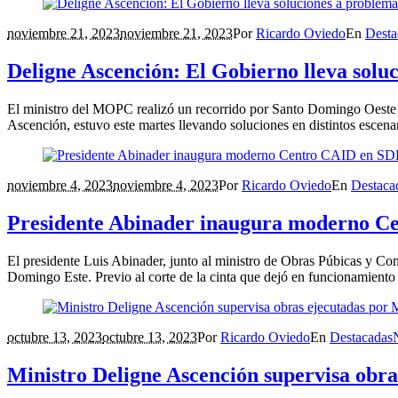
noviembre 21, 2023
noviembre 21, 2023
Por
Ricardo Oviedo
En
Desta
Deligne Ascención: El Gobierno lleva solu
El ministro del MOPC realizó un recorrido por Santo Domingo Oeste y
Ascención, estuvo este martes llevando soluciones en distintos escena
noviembre 4, 2023
noviembre 4, 2023
Por
Ricardo Oviedo
En
Destaca
Presidente Abinader inaugura moderno C
El presidente Luis Abinader, junto al ministro de Obras Púbicas y C
Domingo Este. Previo al corte de la cinta que dejó en funcionamiento e
octubre 13, 2023
octubre 13, 2023
Por
Ricardo Oviedo
En
Destacadas
Ministro Deligne Ascención supervisa ob