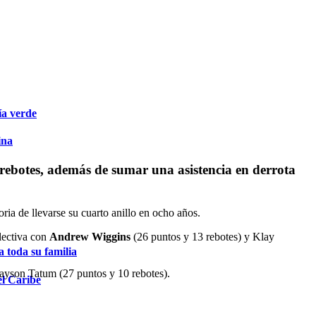
ía verde
ina
rebotes, además de sumar una asistencia en derrota
ria de llevarse su cuarto anillo en ocho años.
lectiva con
Andrew Wiggins
(26 puntos y 13 rebotes) y Klay
 toda su familia
 Jayson Tatum (27 puntos y 10 rebotes).
el Caribe