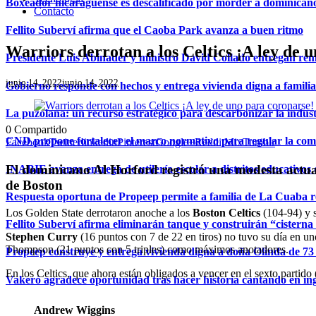
Boxeador nicaragüense es descalificado por morder a dominican
Contacto
Fellito Suberví afirma que el Caoba Park avanza a buen ritmo
Warriors derrotan a los Celtics ¡A ley de 
Presidente Luis Abinader y ministro David Collado entregan re
junio 14, 2022
junio 14, 2022
Gobierno responde con hechos y entrega vivienda digna a famili
La puzolana: un recurso estratégico para descarbonizar la indust
0
Compartido
CND propone fortalecer el marco normativo para regular la comerc
Facebook
Twitter
linkedin
Pinterest
Google+
Reddit
Mix
Tumblr
El dominicano Al Horford registró una modesta actuac
INABIE avanza entrega de utilería escolar a distritos educativos 
de Boston
Respuesta oportuna de Propeep permite a familia de La Cuaba r
Los Golden State derrotaron anoche a los
Boston Celtics
(104-94) y s
Fellito Suberví afirma eliminarán tanque y construirán “cistern
Stephen Curry
(16 puntos con 7 de 22 en tiros) no tuvo su día en un
Thompson (21 puntos con 5 triples) como máximos anotadores.
Propeep construye y entrega vivienda digna a doña Olinda de 73 
En los Celtics, que ahora están obligados a vencer en el sexto partido
Vakeró agradece oportunidad tras hacer historia cantando en in
Andrew Wiggins