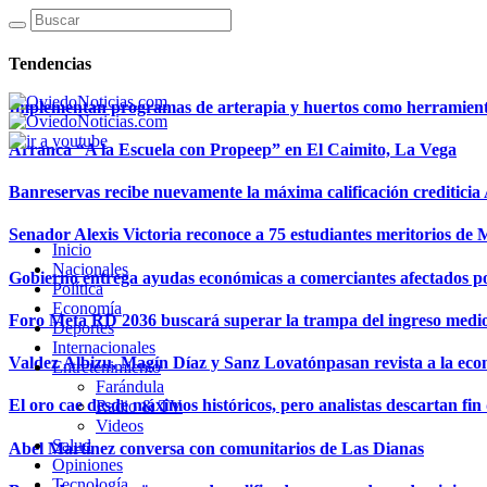
Tendencias
Implementan programas de arterapia y huertos como herramientas
Arranca “A la Escuela con Propeep” en El Caimito, La Vega
Banreservas recibe nuevamente la máxima calificación creditici
Senador Alexis Victoria reconoce a 75 estudiantes meritorios de
Inicio
Nacionales
Gobierno entrega ayudas económicas a comerciantes afectados p
Política
Economía
Foro Meta RD 2036 buscará superar la trampa del ingreso medi
Deportes
Internacionales
Valdez Albizu, Magín Díaz y Sanz Lovatónpasan revista a la econ
Entretenimiento
Farándula
El oro cae desde máximos históricos, pero analistas descartan fin d
Radio & TV
Videos
Salud
Abel Martínez conversa con comunitarios de Las Dianas
Opiniones
Tecnología