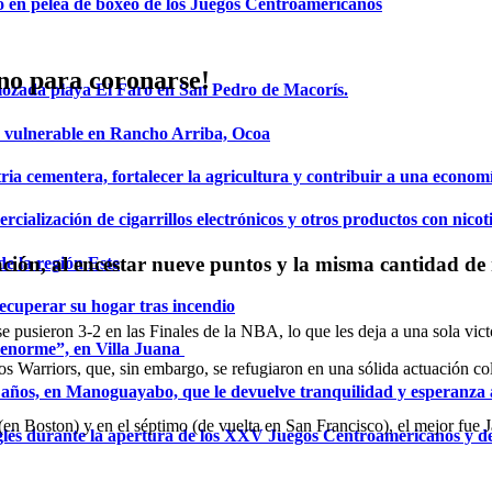
o en pelea de boxeo de los Juegos Centroamericanos
uno para coronarse!
mozada playa El Faro en San Pedro de Macorís.
a vulnerable en Rancho Arriba, Ocoa
ria cementera, fortalecer la agricultura y contribuir a una econom
ialización de cigarrillos electrónicos y otros productos con nicot
ión, al encestar nueve puntos y la misma cantidad de 
de la región Este
ecuperar su hogar tras incendio
e pusieron 3-2 en las Finales de la NBA, lo que les deja a una sola victo
a enorme”, en Villa Juana
os Warriors, que, sin embargo, se refugiaron en una sólida actuación co
años, en Manoguayabo, que le devuelve tranquilidad y esperanza a
 (en Boston) y en el séptimo (de vuelta en San Francisco), el mejor fue
glés durante la apertura de los XXV Juegos Centroamericanos y d