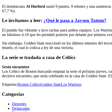
El dominicano
Al Horford
sumó 9 puntos, 9 rebotes y una asistencia e
67,7 %).
Le invitamos a leer:
¿Qué le pasa a Jayson Tatum?
El partido fue vibrante y tuvo rachas para ambos equipos. Los Warriors
un fabuloso 4-19 que les permitió ponerse por delante por primera vez
Sin embargo, Golden State reaccionó en los últimos minutos del tercer p
triunfo, el cual lo coloca a ley de una victoria.
La serie se traslada a casa de Celtics
Sexto encuentro
Los Celtics de Boston buscarán empatar la serie el próximo jueves, cu
decisivo encuentro, que sería celebrado en la casa de Golden State. E
Etiquetas:
Boston Celtics
Golden State
Los Warriors
Categorías
Deportes
Destacadas