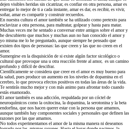
dejen visibles heridas sin cicatrizar, es confiar en otra persona, amar es
entregar lo mejor de ti a cada instante, amar es dar, es recibir, es vivir,
soñar, amar es compartir y construir recuerdos.
En nuestra cultura el amor también se ha utilizado como pretexto para
esclavizar a otra persona, para maltratar, golpear y hasta para matar.
Muchas veces me he sentado a conversar entre amigos sobre el amor y
he descubierto que muchos y muchas aun no han conocido el amor y
yo misma me lo he preguntado, aunque siempre he pensado que
existen dos tipos de personas: las que creen y las que no creen en el
amor.
Sumergirse en la disquisición de si existe algún factor sicológico o
cultural que provoque una u otra reacción frente al amor, es un camino
profundo y difícil de descifrar.
Científicamente se considera que creer en el amor es muy bueno para
la salud, pues produce un aumento en los niveles de dopamina en el
cerebro, lo que provoca efectos positivos en todas las áreas de la vida.
Te sentirás mucho mejor y con más animo para afrontar todo cuando
estás enamorado.
El amor también es una adicción, respaldada por un cóctel de
neuroquímicos como la oxitocina, la dopamina, la serotonina y la beta
endorfina, que nos hacen querer estar con la persona que amamos,
aunque también hay componentes sociales y personales que definen las
razones por las que amamos.
No todos experimentamos el amor de la misma manera ni deseamos
lograrlo por las mismas razones. Hasta el lugar donde nacimos, la