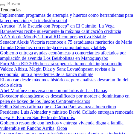
Tendencias
Implementan programas de arterapia y huertos como herramientas para
la recuperación y la inclusión social
Arranca “A la Escuela con Propeep” en El Caimito, La Vega
Banreservas recibe nuevamente la máxima calificación crediticia
AAA.do de Moody’s Local RD con perspectiva Estable
Senador Alexis Victoria reconoce a 75 estudiantes meritorios de María
Trinidad Sánchez con entrega de computadoras y tablets
Gobierno entrega ayudas económicas a comerciantes afectados por
ampliación de avenida Los Beisbolistas en Manoguayabo
Foro Meta RD 2036 buscará superar la trampa del ingreso medio
Valdez Albizu, Magín Díaz y Sanz Lovatónpasan revista a la
economía junto a presidentes de la banca múltiple
El oro cae desde máximos históricos, pero analistas descartan fin del
ciclo alcista
Abel Martínez conversa con comunitarios de Las Dianas
Boxeador nicaragüense es descalificado por morder a dominicano en
pelea de boxeo de los Juegos Centroamericanos
Fellito Suberví afirma que el Caoba Park avanza a buen ritmo
Presidente Luis Abinader y ministro David Collado entregan remozada
playa El Faro en San Pedro de Macorís.
Gobierno responde con hechos y entrega vivienda digna a familia
vulnerable en Rancho Arriba, Ocoa
La puzolana: un recurso estratégico para descarbonizar la industria