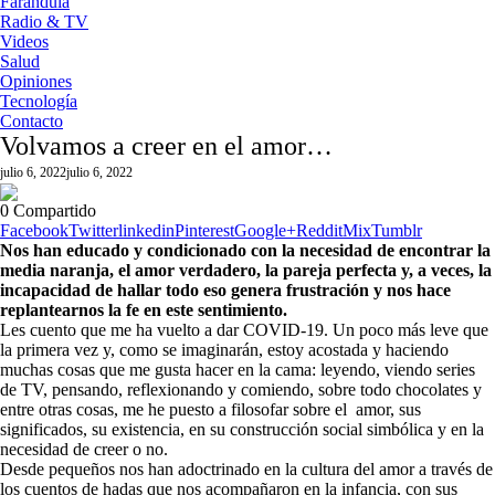
Farándula
Radio & TV
Videos
Salud
Opiniones
Tecnología
Contacto
Volvamos a creer en el amor…
julio 6, 2022
julio 6, 2022
0
Compartido
Facebook
Twitter
linkedin
Pinterest
Google+
Reddit
Mix
Tumblr
Nos han educado y condicionado con la necesidad de encontrar la
media naranja, el amor verdadero, la pareja perfecta y, a veces, la
incapacidad de hallar todo eso genera frustración y nos hace
replantearnos la fe en este sentimiento.
Les cuento que me ha vuelto a dar COVID-19. Un poco más leve que
la primera vez y, como se imaginarán, estoy acostada y haciendo
muchas cosas que me gusta hacer en la cama: leyendo, viendo series
de TV, pensando, reflexionando y comiendo, sobre todo chocolates y
entre otras cosas, me he puesto a filosofar sobre el amor, sus
significados, su existencia, en su construcción social simbólica y en la
necesidad de creer o no.
Desde pequeños nos han adoctrinado en la cultura del amor a través de
los cuentos de hadas que nos acompañaron en la infancia, con sus