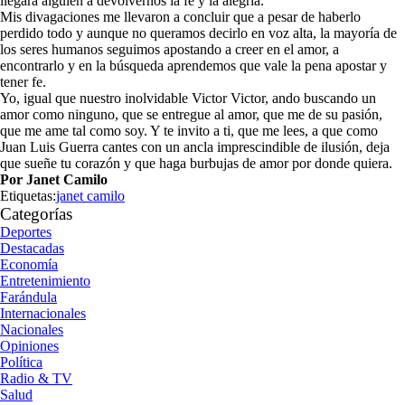
llegará alguien a devolvernos la fe y la alegría.
Mis divagaciones me llevaron a concluir que a pesar de haberlo
perdido todo y aunque no queramos decirlo en voz alta, la mayoría de
los seres humanos seguimos apostando a creer en el amor, a
encontrarlo y en la búsqueda aprendemos que vale la pena apostar y
tener fe.
Yo, igual que nuestro inolvidable Victor Victor, ando buscando un
amor como ninguno, que se entregue al amor, que me de su pasión,
que me ame tal como soy. Y te invito a ti, que me lees, a que como
Juan Luis Guerra cantes con un ancla imprescindible de ilusión, deja
que sueñe tu corazón y que haga burbujas de amor por donde quiera.
Por Janet Camilo
Etiquetas:
janet camilo
Categorías
Deportes
Destacadas
Economía
Entretenimiento
Farándula
Internacionales
Nacionales
Opiniones
Política
Radio & TV
Salud