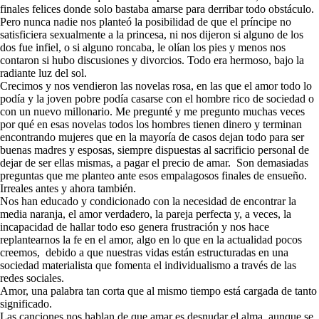
finales felices donde solo bastaba amarse para derribar todo obstáculo.
Pero nunca nadie nos planteó la posibilidad de que el príncipe no
satisficiera sexualmente a la princesa, ni nos dijeron si alguno de los
dos fue infiel, o si alguno roncaba, le olían los pies y menos nos
contaron si hubo discusiones y divorcios. Todo era hermoso, bajo la
radiante luz del sol.
Crecimos y nos vendieron las novelas rosa, en las que el amor todo lo
podía y la joven pobre podía casarse con el hombre rico de sociedad o
con un nuevo millonario. Me pregunté y me pregunto muchas veces
por qué en esas novelas todos los hombres tienen dinero y terminan
encontrando mujeres que en la mayoría de casos dejan todo para ser
buenas madres y esposas, siempre dispuestas al sacrificio personal de
dejar de ser ellas mismas, a pagar el precio de amar. Son demasiadas
preguntas que me planteo ante esos empalagosos finales de ensueño.
Irreales antes y ahora también.
Nos han educado y condicionado con la necesidad de encontrar la
media naranja, el amor verdadero, la pareja perfecta y, a veces, la
incapacidad de hallar todo eso genera frustración y nos hace
replantearnos la fe en el amor, algo en lo que en la actualidad pocos
creemos, debido a que nuestras vidas están estructuradas en una
sociedad materialista que fomenta el individualismo a través de las
redes sociales.
Amor, una palabra tan corta que al mismo tiempo está cargada de tanto
significado.
Las canciones nos hablan de que amar es desnudar el alma, aunque se