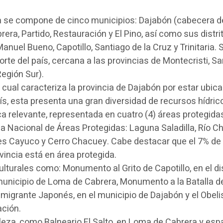
za se compone de cinco municipios: Dajabón (cabecera d
era, Partido, Restauración y El Pino, así como sus distri
nuel Bueno, Capotillo, Santiago de la Cruz y Trinitaria. 
orte del país, cercana a las provincias de Montecristi, S
Región Sur).
 cual caracteriza la provincia de Dajabón por estar ubic
aís, esta presenta una gran diversidad de recursos hídric
ca relevante, representada en cuatro (4) áreas protegida
a Nacional de Áreas Protegidas: Laguna Saladilla, Río 
es Cayuco y Cerro Chacuey. Cabe destacar que el 7% de 
ovincia está en área protegida.
lturales como: Monumento al Grito de Capotillo, en el dis
 municipio de Loma de Cabrera, Monumento a la Batalla d
Emigrante Japonés, en el municipio de Dajabón y el Obel
ación.
leza, como Balneario El Salto, en Loma de Cabrera y esp