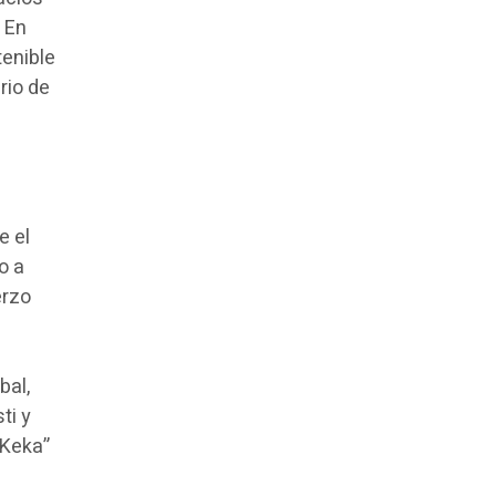
. En
tenible
rio de
e el
o a
erzo
bal,
ti y
 Keka”