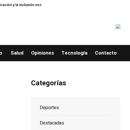
a inclusión social
Arranca “A la Escuela con Propeep” en El Caimito, La 
o
Salud
Opiniones
Tecnología
Contacto
Categorías
Deportes
Destacadas