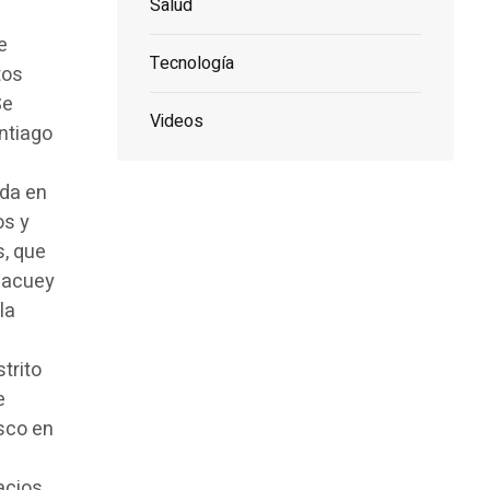
Salud
e
Tecnología
tos
Se
Videos
antiago
ada en
os y
s, que
Chacuey
la
trito
e
isco en
acios