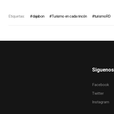
Etiquetas:
dajabon
Turismo en cada rincón
turismoRD
Siguenos
Facebook
Twitter
Instagram