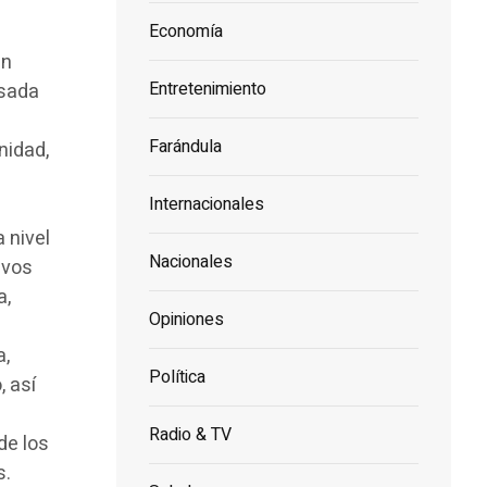
Economía
en
Entretenimiento
lsada
Farándula
nidad,
Internacionales
 nivel
Nacionales
ivos
a,
Opiniones
a,
Política
, así
Radio & TV
de los
s.