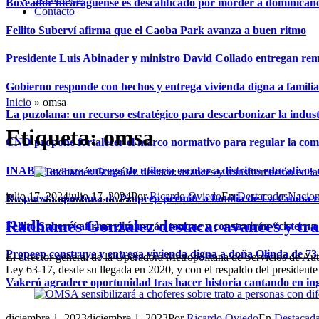
Boxeador nicaragüense es descalificado por morder a dominican
Contacto
Fellito Suberví afirma que el Caoba Park avanza a buen ritmo
Presidente Luis Abinader y ministro David Collado entregan re
Gobierno responde con hechos y entrega vivienda digna a famili
Inicio
»
omsa
La puzolana: un recurso estratégico para descarbonizar la indust
Etiqueta:
omsa
CND propone fortalecer el marco normativo para regular la comerc
INABIE avanza entrega de utilería escolar a distritos educativos 
julio 17, 2024
julio 17, 2024
Por
Ricardo Oviedo
En
Destacadas
Nacion
Respuesta oportuna de Propeep permite a familia de La Cuaba r
Radhamés González destaca: avances y tra
Fellito Suberví afirma eliminarán tanque y construirán “cistern
Propeep construye y entrega vivienda digna a doña Olinda de 73 
El director general de la Operadora Metropolitana de Servicios de Au
Ley 63-17, desde su llegada en 2020, y con el respaldo del presidente
Vakeró agradece oportunidad tras hacer historia cantando en in
diciembre 1, 2023
diciembre 1, 2023
Por
Ricardo Oviedo
En
Destacad