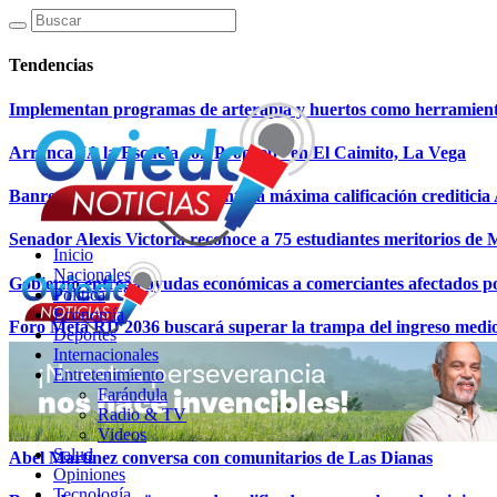
Tendencias
Implementan programas de arterapia y huertos como herramientas
Arranca “A la Escuela con Propeep” en El Caimito, La Vega
Banreservas recibe nuevamente la máxima calificación creditici
Senador Alexis Victoria reconoce a 75 estudiantes meritorios de
Inicio
Nacionales
Gobierno entrega ayudas económicas a comerciantes afectados p
Política
Economía
Foro Meta RD 2036 buscará superar la trampa del ingreso medi
Deportes
Internacionales
Valdez Albizu, Magín Díaz y Sanz Lovatónpasan revista a la econ
Entretenimiento
Farándula
El oro cae desde máximos históricos, pero analistas descartan fin d
Radio & TV
Videos
Salud
Abel Martínez conversa con comunitarios de Las Dianas
Opiniones
Tecnología