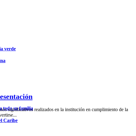
ía verde
ina
esentación
 toda su familia
 significativos realizados en la institución en cumplimiento de la
rtirse...
el Caribe