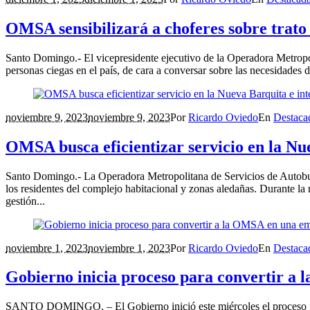
OMSA sensibilizará a choferes sobre trato 
Santo Domingo.- El vicepresidente ejecutivo de la Operadora Metropo
personas ciegas en el país, de cara a conversar sobre las necesidades 
noviembre 9, 2023
noviembre 9, 2023
Por
Ricardo Oviedo
En
Destaca
OMSA busca eficientizar servicio en la Nu
Santo Domingo.- La Operadora Metropolitana de Servicios de Autobuses
los residentes del complejo habitacional y zonas aledañas. Durante l
gestión...
noviembre 1, 2023
noviembre 1, 2023
Por
Ricardo Oviedo
En
Destaca
Gobierno inicia proceso para convertir a
SANTO DOMINGO. – El Gobierno inició este miércoles el proceso para