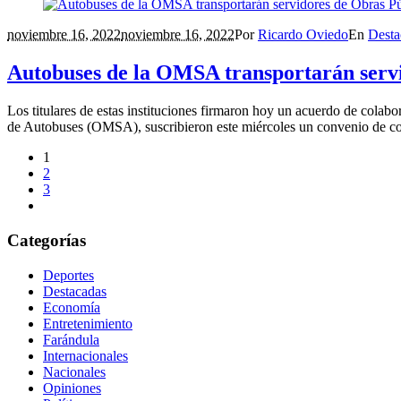
noviembre 16, 2022
noviembre 16, 2022
Por
Ricardo Oviedo
En
Desta
Autobuses de la OMSA transportarán servi
Los titulares de estas instituciones firmaron hoy un acuerdo de cola
de Autobuses (OMSA), suscribieron este miércoles un convenio de cola
1
2
3
Categorías
Deportes
Destacadas
Economía
Entretenimiento
Farándula
Internacionales
Nacionales
Opiniones