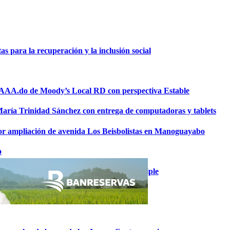
 para la recuperación y la inclusión social
a AAA.do de Moody’s Local RD con perspectiva Estable
 María Trinidad Sánchez con entrega de computadoras y tablets
or ampliación de avenida Los Beisbolistas en Manoguayabo
o
omía junto a presidentes de la banca múltiple
el ciclo alcista