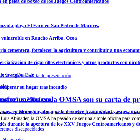
o en pelea de boxeo de los Juegos Centroamericanos
mozada playa El Faro en San Pedro de Macorís.
a vulnerable en Rancho Arriba, Ocoa
ria cementera, fortalecer la agricultura y contribuir a una econom
ialización de cigarrillos electrónicos y otros productos con nicot
de la región Este
ales
ecuperar su hogar tras incendio
nsformación en la OMSA son su carta de pr
a enorme”, en Villa Juana
años, en Manoguayabo, que le devuelve tranquilidad y esperanza a
tobuses (OMSA), Lic. Radhamés González, destacó los avances y cambios
 Luis Abinader, la OMSA ha pasado de ser una simple oficina para conve
glés durante la apertura de los XXV Juegos Centroamericanos y d
as
Nacionales