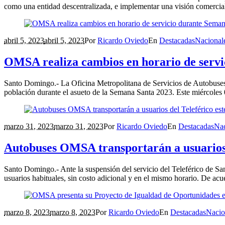
como una entidad descentralizada, e implementar una visión comercial,
abril 5, 2023
abril 5, 2023
Por
Ricardo Oviedo
En
Destacadas
Nacional
OMSA realiza cambios en horario de servi
Santo Domingo.- La Oficina Metropolitana de Servicios de Autobuses 
población durante el asueto de la Semana Santa 2023. Este miércoles 05
marzo 31, 2023
marzo 31, 2023
Por
Ricardo Oviedo
En
Destacadas
Nac
Autobuses OMSA transportarán a usuarios d
Santo Domingo.- Ante la suspensión del servicio del Teleférico de S
usuarios habituales, sin costo adicional y en el mismo horario. De ac
marzo 8, 2023
marzo 8, 2023
Por
Ricardo Oviedo
En
Destacadas
Nacio