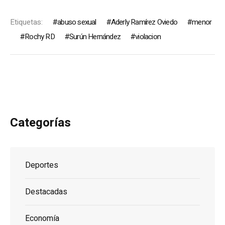
Etiquetas:
abuso sexual
Aderly Ramírez Oviedo
menor
Rochy RD
Surún Hernández
violacion
Categorías
Deportes
Destacadas
Economía