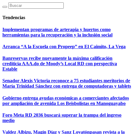
Tendencias
Implementan programas de arterapia y huertos como
herramientas para la recuperación y la inclusión social
Arranca “A la Escuela con Propeep” en El Caimito, La Vega
Banreservas recibe nuevamente la máxima calificación
crediticia AAA.do de Moody’s Local RD con perspectiva
Estable
Senador Alexis Victoria reconoce a 75 estudiantes meritorios de
María Trinidad Sánchez con entrega de computadoras y tablets
Gobierno entrega ayudas económicas a comerciantes afectados
por ampliación de avenida Los Beisbolistas en Manoguayabo
Foro Meta RD 2036 buscará superar la trampa del ingreso
medio
Valdez Albizu, Magín Díaz y Sanz Lovatónpasan revista a la