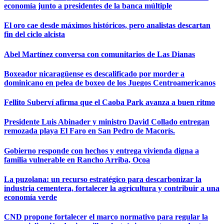
economía junto a presidentes de la banca múltiple
El oro cae desde máximos históricos, pero analistas descartan
fin del ciclo alcista
Abel Martínez conversa con comunitarios de Las Dianas
Boxeador nicaragüense es descalificado por morder a
dominicano en pelea de boxeo de los Juegos Centroamericanos
Fellito Suberví afirma que el Caoba Park avanza a buen ritmo
Presidente Luis Abinader y ministro David Collado entregan
remozada playa El Faro en San Pedro de Macorís.
Gobierno responde con hechos y entrega vivienda digna a
familia vulnerable en Rancho Arriba, Ocoa
La puzolana: un recurso estratégico para descarbonizar la
industria cementera, fortalecer la agricultura y contribuir a una
economía verde
CND propone fortalecer el marco normativo para regular la