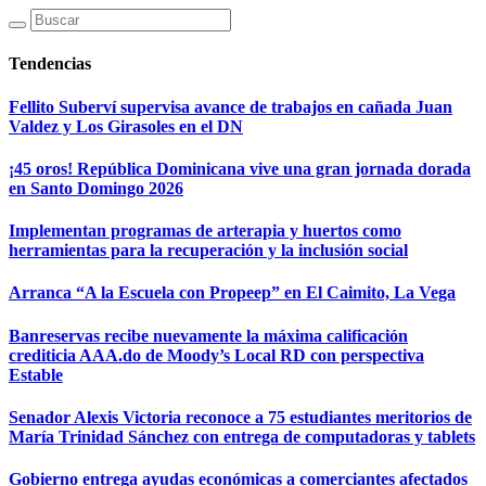
Tendencias
Fellito Suberví supervisa avance de trabajos en cañada Juan
Valdez y Los Girasoles en el DN
¡45 oros! República Dominicana vive una gran jornada dorada
en Santo Domingo 2026
Implementan programas de arterapia y huertos como
herramientas para la recuperación y la inclusión social
Arranca “A la Escuela con Propeep” en El Caimito, La Vega
Banreservas recibe nuevamente la máxima calificación
crediticia AAA.do de Moody’s Local RD con perspectiva
Estable
Senador Alexis Victoria reconoce a 75 estudiantes meritorios de
María Trinidad Sánchez con entrega de computadoras y tablets
Gobierno entrega ayudas económicas a comerciantes afectados