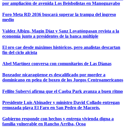
por ampliación de avenida Los Beisbolistas en Manoguayabo
Foro Meta RD 2036 buscará superar la trampa del ingreso
medio
Valdez Albizu, Magín Díaz y Sanz Lovatónpasan revista a la
economía junto a presidentes de la banca múltiple
El oro cae desde máximos históricos, pero analistas descartan
fin del ciclo alcista
Abel Martínez conversa con comunitarios de Las Dianas
Boxeador nicaragüense es descalificado por morder a
dominicano en pelea de boxeo de los Juegos Centroamericanos
Fellito Suberví afirma que el Caoba Park avanza a buen ritmo
Presidente Luis Abinader y ministro David Collado entregan
remozada playa El Faro en San Pedro de Macorís.
Gobierno responde con hechos y entrega vivienda digna a
familia vulnerable en Rancho Arriba, Ocoa