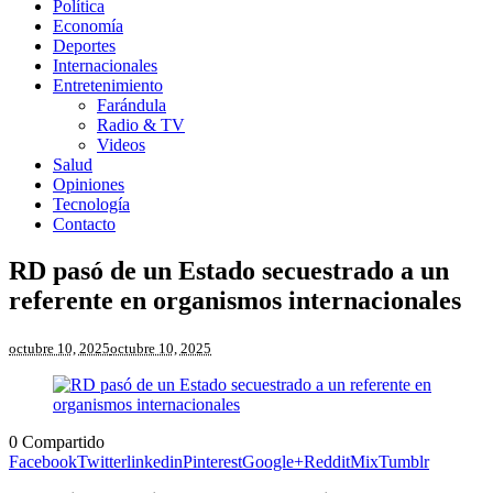
Política
Economía
Deportes
Internacionales
Entretenimiento
Farándula
Radio & TV
Videos
Salud
Opiniones
Tecnología
Contacto
RD pasó de un Estado secuestrado a un
referente en organismos internacionales
octubre 10, 2025
octubre 10, 2025
0
Compartido
Facebook
Twitter
linkedin
Pinterest
Google+
Reddit
Mix
Tumblr