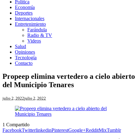
Política
Economía
Deportes
Internacionales
Entretenimiento
Farándula
Radio & TV
Videos
Salud
Opiniones
Tecnología
Contacto
Propeep elimina vertedero a cielo abierto
del Municipio Tenares
julio 2, 2022
julio 2, 2022
1
Compartido
Facebook
Twitter
linkedin
Pinterest
Google+
Reddit
Mix
Tumblr