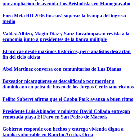
por ampliación de avenida Los Beisbolistas en Manoguayabo
Foro Meta RD 2036 buscará superar la trampa del ingreso
medio
Valdez Albizu, Magín Díaz y Sanz Lovatónpasan revista a la
economía junto a presidentes de la banca múltiple
El oro cae desde máximos históricos, pero analistas descartan
fin del ciclo alcista
Abel Martínez conversa con comunitarios de Las Dianas
Boxeador nicaragüense es descalificado por morder a
dominicano en pelea de boxeo de los Juegos Centroamericanos
Fellito Suberví afirma que el Caoba Park avanza a buen ritmo
Presidente Luis Abinader y ministro David Collado entregan
remozada playa El Faro en San Pedro de Macorís.
Gobierno responde con hechos y entrega vivienda digna a
familia vulnerable en Rancho Arriba, Ocoa