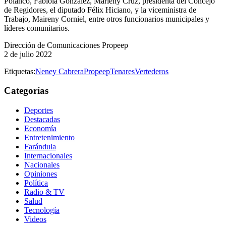
Polanco, Fabiola González, Marleny Cruz, presidenta del Concejo
de Regidores, el diputado Félix Hiciano, y la viceministra de
Trabajo, Maireny Corniel, entre otros funcionarios municipales y
líderes comunitarios.
Dirección de Comunicaciones Propeep
2 de julio 2022
Etiquetas:
Neney Cabrera
Propeep
Tenares
Vertederos
Categorías
Deportes
Destacadas
Economía
Entretenimiento
Farándula
Internacionales
Nacionales
Opiniones
Política
Radio & TV
Salud
Tecnología
Videos