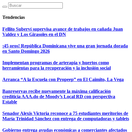
Tendencias
Fellito Suberví supervisa avance de trabajos en cañada Juan
Valdez y Los Girasoles en el DN
¡45 oros! República Dominicana vive una gran jornada dorada
en Santo Domingo 2026
Implementan programas de arterapia y huertos como
herramientas para la recuperación y la inclusión social
Arranca “A la Escuela con Propeep” en El Caimito, La Vega
Banreservas recibe nuevamente la máxima calificación
crediticia AAA.do de Moody’s Local RD con perspectiva
Estable
Senador Alexis Victoria reconoce a 75 estudiantes meritorios de
María Trinidad Sánchez con entrega de computadoras y tablets
Gobierno entrega ayudas económicas a comerciantes afectados