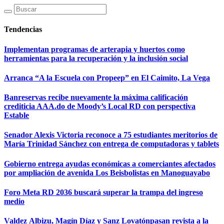
Tendencias
Implementan programas de arterapia y huertos como
herramientas para la recuperación y la inclusión social
Arranca “A la Escuela con Propeep” en El Caimito, La Vega
Banreservas recibe nuevamente la máxima calificación
crediticia AAA.do de Moody’s Local RD con perspectiva
Estable
Senador Alexis Victoria reconoce a 75 estudiantes meritorios de
María Trinidad Sánchez con entrega de computadoras y tablets
Gobierno entrega ayudas económicas a comerciantes afectados
por ampliación de avenida Los Beisbolistas en Manoguayabo
Foro Meta RD 2036 buscará superar la trampa del ingreso
medio
Valdez Albizu, Magín Díaz y Sanz Lovatónpasan revista a la