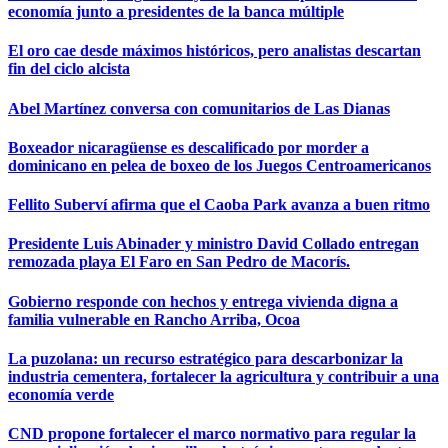
economía junto a presidentes de la banca múltiple
El oro cae desde máximos históricos, pero analistas descartan
fin del ciclo alcista
Abel Martínez conversa con comunitarios de Las Dianas
Boxeador nicaragüense es descalificado por morder a
dominicano en pelea de boxeo de los Juegos Centroamericanos
Fellito Suberví afirma que el Caoba Park avanza a buen ritmo
Presidente Luis Abinader y ministro David Collado entregan
remozada playa El Faro en San Pedro de Macorís.
Gobierno responde con hechos y entrega vivienda digna a
familia vulnerable en Rancho Arriba, Ocoa
La puzolana: un recurso estratégico para descarbonizar la
industria cementera, fortalecer la agricultura y contribuir a una
economía verde
CND propone fortalecer el marco normativo para regular la