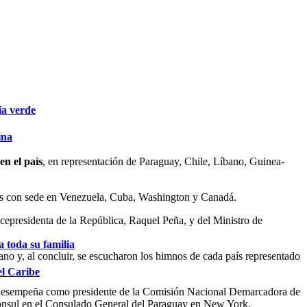
ía verde
ina
en el país
, en representación de Paraguay, Chile, Líbano, Guinea-
ntes con sede en Venezuela, Cuba, Washington y Canadá.
cepresidenta de la República, Raquel Peña, y del Ministro de
 toda su familia
ano y, al concluir, se escucharon los himnos de cada país representado
el Caribe
e desempeña como presidente de la Comisión Nacional Demarcadora de
cónsul en el Consulado General del Paraguay en New York.