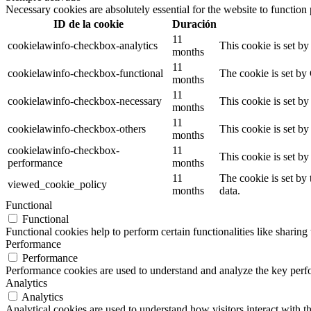
Necessary cookies are absolutely essential for the website to function
ID de la cookie
Duración
11
cookielawinfo-checkbox-analytics
This cookie is set b
months
11
cookielawinfo-checkbox-functional
The cookie is set by
months
11
cookielawinfo-checkbox-necessary
This cookie is set b
months
11
cookielawinfo-checkbox-others
This cookie is set b
months
cookielawinfo-checkbox-
11
This cookie is set b
performance
months
11
The cookie is set by
viewed_cookie_policy
months
data.
Functional
Functional
Functional cookies help to perform certain functionalities like sharing 
Performance
Performance
Performance cookies are used to understand and analyze the key perfor
Analytics
Analytics
Analytical cookies are used to understand how visitors interact with th