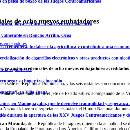
o en pelea de boxeo de los Juegos Centroamericanos
iales de ocho nuevos embajadores
mozada playa El Faro en San Pedro de Macorís.
a vulnerable en Rancho Arriba, Ocoa
ria cementera, fortalecer la agricultura y contribuir a una econom
ialización de cigarrillos electrónicos y otros productos con nicot
les
las cartas credenciales de ocho nuevos embajadores acreditados 
de la región Este
ecuperar su hogar tras incendio
ienen sede en República Dominicana, y los seis restantes son concurre
a enorme”, en Villa Juana
 Palacio Nacional, donde el jefe de Estado estuvo acompañado de la Vi
años, en Manoguayabo, que le devuelve tranquilidad y esperanza a
cio Nacional, fueron interpretadas las notas del Himno Nacional dominic
glés durante la apertura de los XXV Juegos Centroamericanos y d
fran
Miranda,
de la República de Paraguay, quien en la actualidad s
o en la Embajada de Paraguay en Los Ángeles, California y como vice