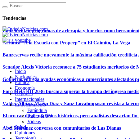
Tendencias
Implementan programas de arterapia y huertos como herramientas
Arranca “A la Escuela con Propeep” en El Caimito, La Vega
Banreservas recibe nuevamente la máxima calificación creditici
Senador Alexis Victoria reconoce a 75 estudiantes meritorios de
Inicio
Nacionales
Gobierno entrega ayudas económicas a comerciantes afectados p
Política
Economía
Foro Meta RD 2036 buscará superar la trampa del ingreso medi
Deportes
Internacionales
Valdez Albizu, Magín Díaz y Sanz Lovatónpasan revista a la econ
Entretenimiento
Farándula
El oro cae desde máximos históricos, pero analistas descartan fin d
Radio & TV
Videos
Salud
Abel Martínez conversa con comunitarios de Las Dianas
Opiniones
Tecnología