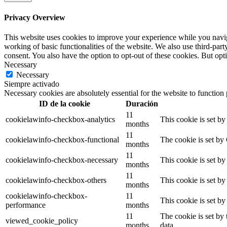
Privacy Overview
This website uses cookies to improve your experience while you navigat
working of basic functionalities of the website. We also use third-pa
consent. You also have the option to opt-out of these cookies. But op
Necessary
Necessary
Siempre activado
Necessary cookies are absolutely essential for the website to function
ID de la cookie
Duración
11
cookielawinfo-checkbox-analytics
This cookie is set b
months
11
cookielawinfo-checkbox-functional
The cookie is set by
months
11
cookielawinfo-checkbox-necessary
This cookie is set b
months
11
cookielawinfo-checkbox-others
This cookie is set b
months
cookielawinfo-checkbox-
11
This cookie is set b
performance
months
11
The cookie is set by
viewed_cookie_policy
months
data.