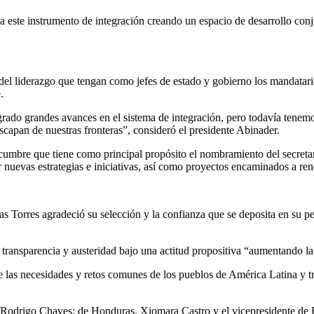
 este instrumento de integración creando un espacio de desarrollo con
el liderazgo que tengan como jefes de estado y gobierno los mandatarios 
.
grado grandes avances en el sistema de integración, pero todavía tenem
capan de nuestras fronteras”, consideró el presidente Abinader.
mbre que tiene como principal propósito el nombramiento del secretari
ar nuevas estrategias e iniciativas, así como proyectos encaminados a re
 Torres agradeció su selección y la confianza que se deposita en su pe
e transparencia y austeridad bajo una actitud propositiva “aumentando l
las necesidades y retos comunes de los pueblos de América Latina y tra
 Rodrigo Chaves; de Honduras, Xiomara Castro y el vicepresidente de El