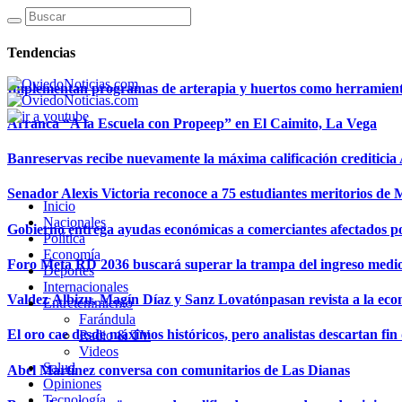
Tendencias
Implementan programas de arterapia y huertos como herramientas
Arranca “A la Escuela con Propeep” en El Caimito, La Vega
Banreservas recibe nuevamente la máxima calificación creditici
Senador Alexis Victoria reconoce a 75 estudiantes meritorios de
Inicio
Nacionales
Gobierno entrega ayudas económicas a comerciantes afectados p
Política
Economía
Foro Meta RD 2036 buscará superar la trampa del ingreso medi
Deportes
Internacionales
Valdez Albizu, Magín Díaz y Sanz Lovatónpasan revista a la econ
Entretenimiento
Farándula
El oro cae desde máximos históricos, pero analistas descartan fin d
Radio & TV
Videos
Salud
Abel Martínez conversa con comunitarios de Las Dianas
Opiniones
Tecnología