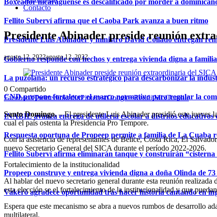
Boxeador nicaragüense es descalificado por morder a dominican
Contacto
Fellito Suberví afirma que el Caoba Park avanza a buen ritmo
Presidente Abinader preside reunión extr
Presidente Luis Abinader y ministro David Collado entregan re
agosto 12, 2022
agosto 12, 2022
Gobierno responde con hechos y entrega vivienda digna a famili
La puzolana: un recurso estratégico para descarbonizar la indust
0
Compartido
CND propone fortalecer el marco normativo para regular la comerc
Facebook
Twitter
linkedin
Pinterest
Google+
Reddit
Mix
Tumblr
Santo Domingo.
– El presidente Luis Abinader presidió este jueves 
INABIE avanza entrega de utilería escolar a distritos educativos 
cual el país ostenta la Presidencia Pro Tempore.
Respuesta oportuna de Propeep permite a familia de La Cuaba r
Con la asistencia de representantes de Belice, Costa Rica, El Salv
nuevo Secretario General del SICA durante el período 2022‐2026.
Fellito Suberví afirma eliminarán tanque y construirán “cistern
Fortalecimiento de la institucionalidad
Propeep construye y entrega vivienda digna a doña Olinda de 73 
Al hablar del nuevo secretario general durante esta reunión realizad
esta elección se el fortalecimiento de la institucionalidad y que pue
Vakeró agradece oportunidad tras hacer historia cantando en in
Espera que este mecanismo se abra a nuevos rumbos de desarrollo adapt
multilateral.