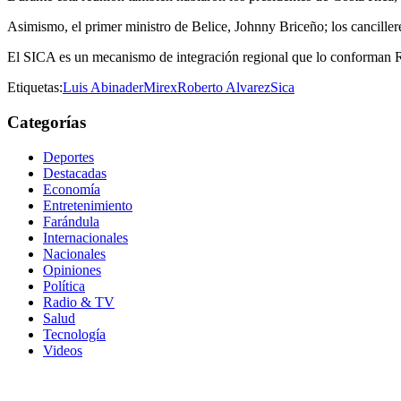
Asimismo, el primer ministro de Belice, Johnny Briceño; los cancil
El SICA es un mecanismo de integración regional que lo conforman 
Etiquetas:
Luis Abinader
Mirex
Roberto Alvarez
Sica
Categorías
Deportes
Destacadas
Economía
Entretenimiento
Farándula
Internacionales
Nacionales
Opiniones
Política
Radio & TV
Salud
Tecnología
Videos