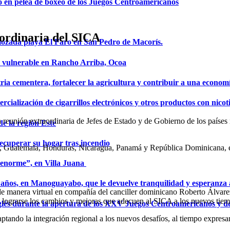
o en pelea de boxeo de los Juegos Centroamericanos
aordinaria del SICA
mozada playa El Faro en San Pedro de Macorís.
a vulnerable en Rancho Arriba, Ocoa
ria cementera, fortalecer la agricultura y contribuir a una econom
ialización de cigarrillos electrónicos y otros productos con nicot
la reunión extraordinaria de Jefes de Estado y de Gobierno de los país
de la región Este
ecuperar su hogar tras incendio
ador, Guatemala, Honduras, Nicaragua, Panamá y República Dominicana,
a enorme”, en Villa Juana
años, en Manoguayabo, que le devuelve tranquilidad y esperanza a
a de manera virtual en compañía del canciller dominicano Roberto Álvare
dan lograrse los cambios y mejoras que adecuen al SICA a los nuevos tie
glés durante la apertura de los XXV Juegos Centroamericanos y d
ando la integración regional a los nuevos desafíos, al tiempo expresar 