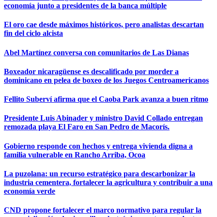
economía junto a presidentes de la banca múltiple
El oro cae desde máximos históricos, pero analistas descartan
fin del ciclo alcista
Abel Martínez conversa con comunitarios de Las Dianas
Boxeador nicaragüense es descalificado por morder a
dominicano en pelea de boxeo de los Juegos Centroamericanos
Fellito Suberví afirma que el Caoba Park avanza a buen ritmo
Presidente Luis Abinader y ministro David Collado entregan
remozada playa El Faro en San Pedro de Macorís.
Gobierno responde con hechos y entrega vivienda digna a
familia vulnerable en Rancho Arriba, Ocoa
La puzolana: un recurso estratégico para descarbonizar la
industria cementera, fortalecer la agricultura y contribuir a una
economía verde
CND propone fortalecer el marco normativo para regular la