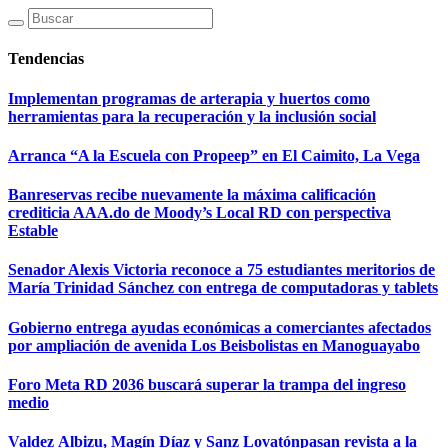
Tendencias
Implementan programas de arterapia y huertos como
herramientas para la recuperación y la inclusión social
Arranca “A la Escuela con Propeep” en El Caimito, La Vega
Banreservas recibe nuevamente la máxima calificación
crediticia AAA.do de Moody’s Local RD con perspectiva
Estable
Senador Alexis Victoria reconoce a 75 estudiantes meritorios de
María Trinidad Sánchez con entrega de computadoras y tablets
Gobierno entrega ayudas económicas a comerciantes afectados
por ampliación de avenida Los Beisbolistas en Manoguayabo
Foro Meta RD 2036 buscará superar la trampa del ingreso
medio
Valdez Albizu, Magín Díaz y Sanz Lovatónpasan revista a la