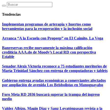
Tendencias
Implementan programas de arterapia y huertos como
herramientas para la recuperación y la inclusión social
Arranca “A la Escuela con Propeep” en El Caimito, La Vega
Banreservas recibe nuevamente la máxima calificación
crediticia AAA.do de Moody’s Local RD con perspectiva
Estable
Senador Alexis Victoria reconoce a 75 estudiantes meritorios de
María Trinidad Sánchez con entrega de computadoras y tablets
Gobierno entrega ayudas económicas a comerciantes afectados
por ampliación de avenida Los Beisbolistas en Manoguayabo
Foro Meta RD 2036 buscará superar la trampa del ingreso
medio
Valdez Albizu, Magín Díaz y Sanz Lovatónpasan revista a la