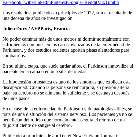
Facebook
Twitter
linkedin
Pinterest
Google+
Reddit
Mix
Tumblr
Los resultados, publicados a principios de 2022, son el resultado de
una decena de años de investigación
Julien Dury / AFP
París, Francia
No poder caminar más de unos metros ni dormir normalmente son
sufrimientos comunes en los casos avanzados de la enfermedad de
Parkinson, y dos estudios recientes aportan pistas alentadores para
combatirlos.
En su última etapa, que suele tardar años, el Parkinson inmoviliza al
paciente en la cama o en una silla de ruedas.
La hipotensión ortostática es uno de los síntomas que explican esta
discapacidad. Cuando la persona se reincorpora, su presión arterial
baja, su cerebro no se alimenta lo suficiente y se desmaya después
de unos pasos.
En el caso de la enfermedad de Parkinson y de patologías afines, se
trata de una disfunción del sistema nervioso. Los pacientes ya no se
benefician del reflejo que normalmente asegura el retorno de un
flujo suficiente de sangre al cerebro.
Publicado a principios de abril en el New England Journal of