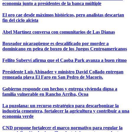
economía junto a presidentes de la banca múltiple
El oro cae desde máximos históricos, pero analistas descartan
fin del ciclo alcista
Abel Martínez conversa con comunitarios de Las Dianas
Boxeador nicaragüense es descalificado por morder a
dominicano en pelea de boxeo de los Juegos Centroamericanos
Fellito Suberví afirma que el Caoba Park avanza a buen ritmo
Presidente Luis Abinader y ministro David Collado entregan
remozada playa El Faro en San Pedro de Macorís.
Gobierno responde con hechos y entrega vivienda digna a
familia vulnerable en Rancho Arriba, Ocoa
La puzolana: un recurso estratégico para descarbonizar la
industria cementera, fortalecer la agricultura y contribuir a una
economía verde
CND propone fortalecer el marco normativo para regular la