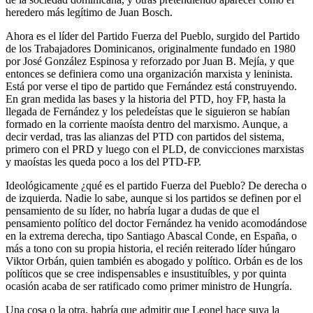
heredero más legítimo de Juan Bosch.
Ahora es el líder del Partido Fuerza del Pueblo, surgido del Partido
de los Trabajadores Dominicanos, originalmente fundado en 1980
por José González Espinosa y reforzado por Juan B. Mejía, y que
entonces se definiera como una organización marxista y leninista.
Está por verse el tipo de partido que Fernández está construyendo.
En gran medida las bases y la historia del PTD, hoy FP, hasta la
llegada de Fernández y los peledeístas que le siguieron se habían
formado en la corriente maoísta dentro del marxismo. Aunque, a
decir verdad, tras las alianzas del PTD con partidos del sistema,
primero con el PRD y luego con el PLD, de convicciones marxistas
y maoístas les queda poco a los del PTD-FP.
Ideológicamente ¿qué es el partido Fuerza del Pueblo? De derecha o
de izquierda. Nadie lo sabe, aunque si los partidos se definen por el
pensamiento de su líder, no habría lugar a dudas de que el
pensamiento político del doctor Fernández ha venido acomodándose
en la extrema derecha, tipo Santiago Abascal Conde, en España, o
más a tono con su propia historia, el recién reiterado líder húngaro
Viktor Orbán, quien también es abogado y político. Orbán es de los
políticos que se cree indispensables e insustituíbles, y por quinta
ocasión acaba de ser ratificado como primer ministro de Hungría.
Una cosa o la otra, habría que admitir que Leonel hace suya la