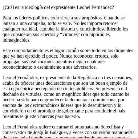
¿Cuál es la ideología del expresidente Leonel Fernández?
Para los líderes políticos todo sirve a sus propósitos. Cuando se
lanzan a una campaña, todo se vale. No les importa retorcer
cualquier realidad, cambiar la historia y concluir describiendo los
que consideran sus aciertos y “virtudes” con hipórboles
inimaginables.
Este comportamiento es el lugar común sobre todo en los dirigentes
que ya han ejercido el poder. Nunca reconocen errores, solo
propagan sus realizaciones mientras niegan cualquier
reconocimiento o asentimiento a sus adversarios.
Leonel Fernández, ex presidente de la República en tres ocasiones,
acaba de ofrecer unas declaraciones que son un buen ejemplo de
esta egocéntrica percepción de ciertos políticos. Se presenta cual
dechado de virtudes, como un magnífico líder que todo cuanto he
hecho ha sido para engrandecer la democracia dominicana, por
encima de los decimonónicos líderes que lo descubrieron y lo
convirtieron en el prototipo de gobernante para conducir el país
mientras le queden fuerzas para hacerlo.
Leonel Fernández quiere encarnar el pragmatismo derechista y
conservador de Joaquín Balaguer, a veces con su visión maniqueísta
de la sociedad dominicana, y otras pretendiendo aparecer como el