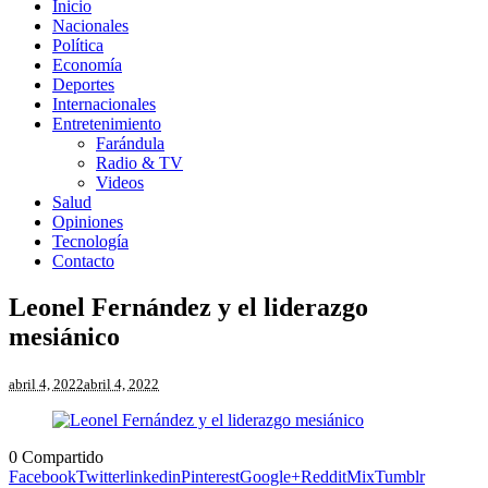
Inicio
Nacionales
Política
Economía
Deportes
Internacionales
Entretenimiento
Farándula
Radio & TV
Videos
Salud
Opiniones
Tecnología
Contacto
Leonel Fernández y el liderazgo
mesiánico
abril 4, 2022
abril 4, 2022
0
Compartido
Facebook
Twitter
linkedin
Pinterest
Google+
Reddit
Mix
Tumblr