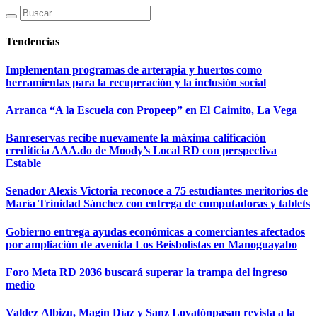
Tendencias
Implementan programas de arterapia y huertos como
herramientas para la recuperación y la inclusión social
Arranca “A la Escuela con Propeep” en El Caimito, La Vega
Banreservas recibe nuevamente la máxima calificación
crediticia AAA.do de Moody’s Local RD con perspectiva
Estable
Senador Alexis Victoria reconoce a 75 estudiantes meritorios de
María Trinidad Sánchez con entrega de computadoras y tablets
Gobierno entrega ayudas económicas a comerciantes afectados
por ampliación de avenida Los Beisbolistas en Manoguayabo
Foro Meta RD 2036 buscará superar la trampa del ingreso
medio
Valdez Albizu, Magín Díaz y Sanz Lovatónpasan revista a la