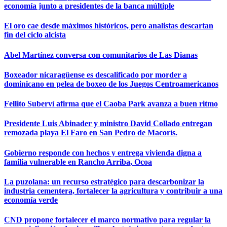
economía junto a presidentes de la banca múltiple
El oro cae desde máximos históricos, pero analistas descartan
fin del ciclo alcista
Abel Martínez conversa con comunitarios de Las Dianas
Boxeador nicaragüense es descalificado por morder a
dominicano en pelea de boxeo de los Juegos Centroamericanos
Fellito Suberví afirma que el Caoba Park avanza a buen ritmo
Presidente Luis Abinader y ministro David Collado entregan
remozada playa El Faro en San Pedro de Macorís.
Gobierno responde con hechos y entrega vivienda digna a
familia vulnerable en Rancho Arriba, Ocoa
La puzolana: un recurso estratégico para descarbonizar la
industria cementera, fortalecer la agricultura y contribuir a una
economía verde
CND propone fortalecer el marco normativo para regular la