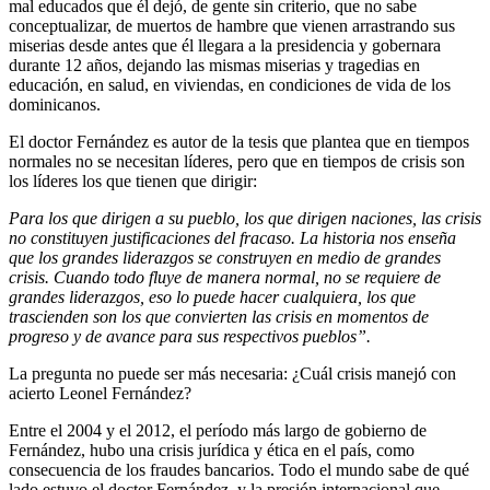
mal educados que él dejó, de gente sin criterio, que no sabe
conceptualizar, de muertos de hambre que vienen arrastrando sus
miserias desde antes que él llegara a la presidencia y gobernara
durante 12 años, dejando las mismas miserias y tragedias en
educación, en salud, en viviendas, en condiciones de vida de los
dominicanos.
El doctor Fernández es autor de la tesis que plantea que en tiempos
normales no se necesitan líderes, pero que en tiempos de crisis son
los líderes los que tienen que dirigir:
Para los que dirigen a su pueblo, los que dirigen naciones, las crisis
no constituyen justificaciones del fracaso. La historia nos enseña
que los grandes liderazgos se construyen en medio de grandes
crisis. Cuando todo fluye de manera normal, no se requiere de
grandes liderazgos, eso lo puede hacer cualquiera, los que
trascienden son los que convierten las crisis en momentos de
progreso y de avance para sus respectivos pueblos”.
La pregunta no puede ser más necesaria: ¿Cuál crisis manejó con
acierto Leonel Fernández?
Entre el 2004 y el 2012, el período más largo de gobierno de
Fernández, hubo una crisis jurídica y ética en el país, como
consecuencia de los fraudes bancarios. Todo el mundo sabe de qué
lado estuvo el doctor Fernández, y la presión internacional que