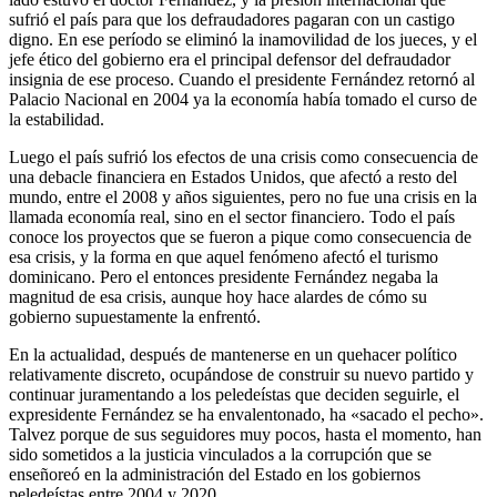
sufrió el país para que los defraudadores pagaran con un castigo
digno. En ese período se eliminó la inamovilidad de los jueces, y el
jefe ético del gobierno era el principal defensor del defraudador
insignia de ese proceso. Cuando el presidente Fernández retornó al
Palacio Nacional en 2004 ya la economía había tomado el curso de
la estabilidad.
Luego el país sufrió los efectos de una crisis como consecuencia de
una debacle financiera en Estados Unidos, que afectó a resto del
mundo, entre el 2008 y años siguientes, pero no fue una crisis en la
llamada economía real, sino en el sector financiero. Todo el país
conoce los proyectos que se fueron a pique como consecuencia de
esa crisis, y la forma en que aquel fenómeno afectó el turismo
dominicano. Pero el entonces presidente Fernández negaba la
magnitud de esa crisis, aunque hoy hace alardes de cómo su
gobierno supuestamente la enfrentó.
En la actualidad, después de mantenerse en un quehacer político
relativamente discreto, ocupándose de construir su nuevo partido y
continuar juramentando a los peledeístas que deciden seguirle, el
expresidente Fernández se ha envalentonado, ha «sacado el pecho».
Talvez porque de sus seguidores muy pocos, hasta el momento, han
sido sometidos a la justicia vinculados a la corrupción que se
enseñoreó en la administración del Estado en los gobiernos
peledeístas entre 2004 y 2020.