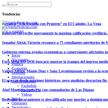
Tendencias
Arranca “A la Escuela con Propeep” en El Caimito, La Vega
Banreservas recibe nuevamente la máxima calificación creditici
Senador Alexis Victoria reconoce a 75 estudiantes meritorios de
Gobierno entrega ayudas económicas a comerciantes afectados p
Inicio
Nacionales
Foro Meta RD 2036 buscará superar la trampa del ingreso medi
Política
Economía
Valdez Albizu, Magín Díaz y Sanz Lovatónpasan revista a la econ
Deportes
Internacionales
El oro cae desde máximos históricos, pero analistas descartan fin d
Entretenimiento
Farándula
Abel Martínez conversa con comunitarios de Las Dianas
Radio & TV
Videos
Salud
Boxeador nicaragüense es descalificado por morder a dominican
Opiniones
Tecnología