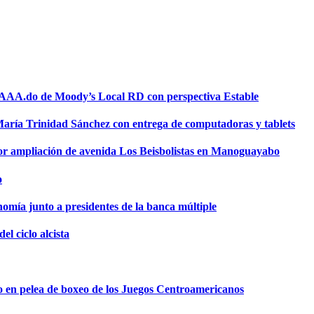
a AAA.do de Moody’s Local RD con perspectiva Estable
 María Trinidad Sánchez con entrega de computadoras y tablets
or ampliación de avenida Los Beisbolistas en Manoguayabo
o
omía junto a presidentes de la banca múltiple
el ciclo alcista
o en pelea de boxeo de los Juegos Centroamericanos