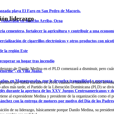
mozada playa El Faro en San Pedro de Macorís.
ión liderazgo
a vulnerable en Rancho Arriba, Ocoa
ria cementera, fortalecer la agricultura y contribuir a una econom
ialización de cigarrillos electrónicos y otros productos con nicot
de la región Este
ecuperar su hogar tras incendio
 liderazgo de Danilo Medina en el PLD comenzará a disminuir, pero cuán
a enorme”, en Villa Juana
años, en Manoguayabo, que le devuelve tranquilidad y esperanza a
e partidos que había iniciado en 2016, cuando el histórico Partido Re
años más tarde, el Partido de la Liberación Dominicana (PLD) se divid
glés durante la apertura de los XXV Juegos Centroamericanos y d
tiene al expresidente Medina y presidente de la organización como el pr
Sánchez con la entrega de motores por motivo del Día de los Padres
sición de su liderazgo, básicamente porque Danilo Medina, su president