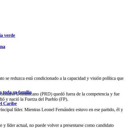
ía verde
ina
to se reduzca está condicionado a la capacidad y visión política que
 toda su familia
volucionario Dominicano (PRD) quedó fuera de la competencia y fue
ió y nació la Fuerza del Pueblo (FP).
el Caribe
incipal líder. Mientras Leonel Fernández estuvo en ese partido, él y
e y líder actual, no puede volver a presentarse como candidato