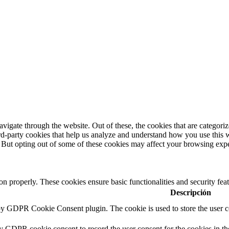
igate through the website. Out of these, the cookies that are categorize
hird-party cookies that help us analyze and understand how you use this 
. But opting out of some of these cookies may affect your browsing exp
ion properly. These cookies ensure basic functionalities and security fe
Descripción
 by GDPR Cookie Consent plugin. The cookie is used to store the user co
by GDPR cookie consent to record the user consent for the cookies in th