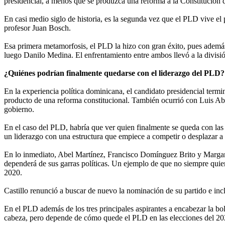
presidencial, a menos que se produzca una reforma a la Constitución 
En casi medio siglo de historia, es la segunda vez que el PLD vive el p
profesor Juan Bosch.
Esa primera metamorfosis, el PLD la hizo con gran éxito, pues ademá
luego Danilo Medina. El enfrentamiento entre ambos llevó a la división
¿Quiénes podrían finalmente quedarse con el liderazgo del PLD?
En la experiencia política dominicana, el candidato presidencial term
producto de una reforma constitucional. También ocurrió con Luis Abin
gobierno.
En el caso del PLD, habría que ver quien finalmente se queda con las e
un liderazgo con una estructura que empiece a competir o desplazar 
En lo inmediato, Abel Martínez, Francisco Domínguez Brito y Margarit
dependerá de sus garras políticas. Un ejemplo de que no siempre quien 
2020.
Castillo renunció a buscar de nuevo la nominación de su partido e incl
En el PLD además de los tres principales aspirantes a encabezar la bol
cabeza, pero depende de cómo quede el PLD en las elecciones del 202