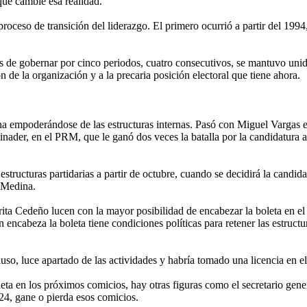
que cambie esa realidad.
roceso de transición del liderazgo. El primero ocurrió a partir del 1994,
s de gobernar por cinco periodos, cuatro consecutivos, se mantuvo uni
 de la organización y a la precaria posición electoral que tiene ahora.
ina empoderándose de las estructuras internas. Pasó con Miguel Vargas 
ader, en el PRM, que le ganó dos veces la batalla por la candidatura a 
structuras partidarias a partir de octubre, cuando se decidirá la candida
a Medina.
a Cedeño lucen con la mayor posibilidad de encabezar la boleta en el 2
encabeza la boleta tiene condiciones políticas para retener las estruct
uso, luce apartado de las actividades y habría tomado una licencia en el
eta en los próximos comicios, hay otras figuras como el secretario gener
4, gane o pierda esos comicios.