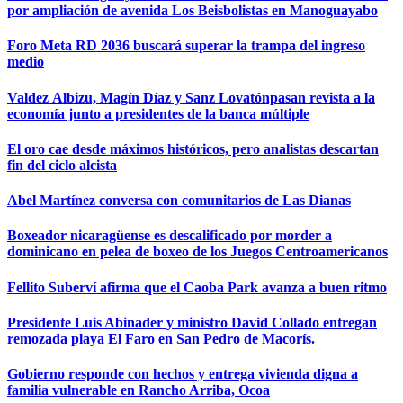
por ampliación de avenida Los Beisbolistas en Manoguayabo
Foro Meta RD 2036 buscará superar la trampa del ingreso
medio
Valdez Albizu, Magín Díaz y Sanz Lovatónpasan revista a la
economía junto a presidentes de la banca múltiple
El oro cae desde máximos históricos, pero analistas descartan
fin del ciclo alcista
Abel Martínez conversa con comunitarios de Las Dianas
Boxeador nicaragüense es descalificado por morder a
dominicano en pelea de boxeo de los Juegos Centroamericanos
Fellito Suberví afirma que el Caoba Park avanza a buen ritmo
Presidente Luis Abinader y ministro David Collado entregan
remozada playa El Faro en San Pedro de Macorís.
Gobierno responde con hechos y entrega vivienda digna a
familia vulnerable en Rancho Arriba, Ocoa