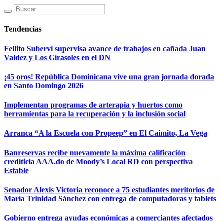
Tendencias
Fellito Suberví supervisa avance de trabajos en cañada Juan
Valdez y Los Girasoles en el DN
¡45 oros! República Dominicana vive una gran jornada dorada
en Santo Domingo 2026
Implementan programas de arterapia y huertos como
herramientas para la recuperación y la inclusión social
Arranca “A la Escuela con Propeep” en El Caimito, La Vega
Banreservas recibe nuevamente la máxima calificación
crediticia AAA.do de Moody’s Local RD con perspectiva
Estable
Senador Alexis Victoria reconoce a 75 estudiantes meritorios de
María Trinidad Sánchez con entrega de computadoras y tablets
Gobierno entrega ayudas económicas a comerciantes afectados