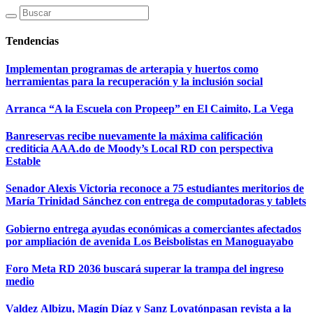
Tendencias
Implementan programas de arterapia y huertos como
herramientas para la recuperación y la inclusión social
Arranca “A la Escuela con Propeep” en El Caimito, La Vega
Banreservas recibe nuevamente la máxima calificación
crediticia AAA.do de Moody’s Local RD con perspectiva
Estable
Senador Alexis Victoria reconoce a 75 estudiantes meritorios de
María Trinidad Sánchez con entrega de computadoras y tablets
Gobierno entrega ayudas económicas a comerciantes afectados
por ampliación de avenida Los Beisbolistas en Manoguayabo
Foro Meta RD 2036 buscará superar la trampa del ingreso
medio
Valdez Albizu, Magín Díaz y Sanz Lovatónpasan revista a la