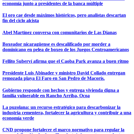
economía junto a presidentes de la banca múltiple
El oro cae desde máximos históricos, pero analistas descartan
fin del ciclo alcista
Abel Martínez conversa con comunitarios de Las Dianas
Boxeador nicaragüense es descalificado por morder a
dominicano en pelea de boxeo de los Juegos Centroamericanos
Fellito Suberví afirma que el Caoba Park avanza a buen ritmo
Presidente Luis Abinader y ministro David Collado entregan
remozada playa El Faro en San Pedro de Macorís.
Gobierno responde con hechos y entrega vivienda digna a
familia vulnerable en Rancho Arriba, Ocoa
La puzolana: un recurso estratégico para descarbonizar la
industria cementera, fortalecer la agricultura y contribuir a una
economía verde
CND propone fortalecer el marco normativo para regular la