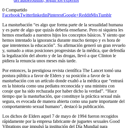
0
Compartido
Facebook
Twitter
linkedin
Pinterest
Google+
Reddit
Mix
Tumblr
La masturbación “es algo que forma parte de la sexualidad humana
y es parte de algo que quizás debería enseñarse. Pero ni siquiera les
hemos enseñado a nuestros hijos los conceptos básicos. Y siento que
hemos intentado la ignorancia durante mucho tiempo y es hora de
que intentemos la educación”. Su afirmación generó un gran revuelo
y, sumado a otras posiciones progresistas de la médica, que defendía
la legalización del aborto y de las drogas, llevó a que Clinton le
pidiera la renuncia unos meses más tarde.
Por entonces, la prestigiosa revista científica The Lancet tomó una
postura pública a favor de Elders y su posición a favor de la
masturbación con un artículo donde exaltó a la médica que “entrará
en la historia como una pediatra reconocida y una ministra con
coraje que ha sido rechazada por haber dicho la verdad”. “Hace
tiempo que la masturbación, que constituye la práctica sexual más
segura, es evocada de manera abierta como una parte importante del
comportamiento sexual humano”, destacó la publicación.
Los dichos de Elders aquel 7 de mayo de 1994 fueron recogidos
rápidamente por la empresa fabricante de juguetes sexuales Good
Vibrations que impulsó la institución del Día Mundial para