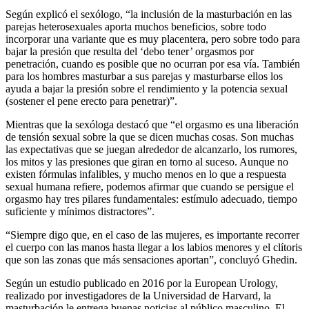
Según explicó el sexólogo, “la inclusión de la masturbación en las
parejas heterosexuales aporta muchos beneficios, sobre todo
incorporar una variante que es muy placentera, pero sobre todo para
bajar la presión que resulta del ‘debo tener’ orgasmos por
penetración, cuando es posible que no ocurran por esa vía. También
para los hombres masturbar a sus parejas y masturbarse ellos los
ayuda a bajar la presión sobre el rendimiento y la potencia sexual
(sostener el pene erecto para penetrar)”.
Mientras que la sexóloga destacó que “el orgasmo es una liberación
de tensión sexual sobre la que se dicen muchas cosas. Son muchas
las expectativas que se juegan alrededor de alcanzarlo, los rumores,
los mitos y las presiones que giran en torno al suceso. Aunque no
existen fórmulas infalibles, y mucho menos en lo que a respuesta
sexual humana refiere, podemos afirmar que cuando se persigue el
orgasmo hay tres pilares fundamentales: estímulo adecuado, tiempo
suficiente y mínimos distractores”.
“Siempre digo que, en el caso de las mujeres, es importante recorrer
el cuerpo con las manos hasta llegar a los labios menores y el clítoris
que son las zonas que más sensaciones aportan”, concluyó Ghedin.
Según un estudio publicado en 2016 por la European Urology,
realizado por investigadores de la Universidad de Harvard, la
masturbación le entrega buenas noticias al público masculino. El