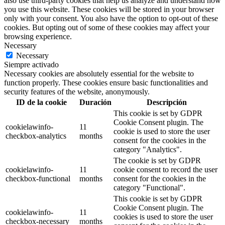
also use third-party cookies that help us analyze and understand how
you use this website. These cookies will be stored in your browser
only with your consent. You also have the option to opt-out of these
cookies. But opting out of some of these cookies may affect your
browsing experience.
Necessary
Necessary
Siempre activado
Necessary cookies are absolutely essential for the website to
function properly. These cookies ensure basic functionalities and
security features of the website, anonymously.
ID de la cookie
Duración
Descripción
This cookie is set by GDPR
Cookie Consent plugin. The
cookielawinfo-
11
cookie is used to store the user
checkbox-analytics
months
consent for the cookies in the
category "Analytics".
The cookie is set by GDPR
cookielawinfo-
11
cookie consent to record the user
checkbox-functional
months
consent for the cookies in the
category "Functional".
This cookie is set by GDPR
Cookie Consent plugin. The
cookielawinfo-
11
cookies is used to store the user
checkbox-necessary
months