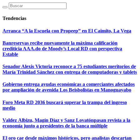
Tendencias
Arranca “A la Escuela con Propeep” en El Caimito, La Vega
Banreservas recibe nuevamente la máxima calificación
crediticia AAA.do de Moody’s Local RD con perspectiva
Estable
Senador Alexis Victoria reconoce a 75 estudiantes meritorios de
María Trinidad Sánchez con entrega de computadoras y tablets
Gobierno entrega ayudas económicas a comerciantes afectados
por ampliación de avenida Los Beisbolistas en Manoguayabo
Foro Meta RD 2036 buscará superar la trampa del ingreso
medio
Valdez Albizu, Magín Díaz y Sanz Lovatónpasan revista a la
economía junto a presidentes de la banca múltiple
El oro cae desde máximos históricos, pero analistas descartan