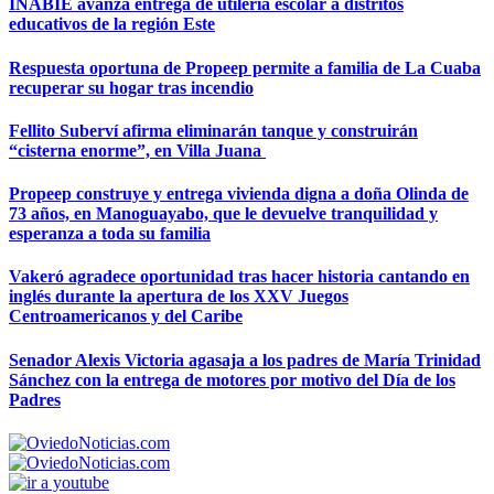
INABIE avanza entrega de utilería escolar a distritos
educativos de la región Este
Respuesta oportuna de Propeep permite a familia de La Cuaba
recuperar su hogar tras incendio
Fellito Suberví afirma eliminarán tanque y construirán
“cisterna enorme”, en Villa Juana
Propeep construye y entrega vivienda digna a doña Olinda de
73 años, en Manoguayabo, que le devuelve tranquilidad y
esperanza a toda su familia
Vakeró agradece oportunidad tras hacer historia cantando en
inglés durante la apertura de los XXV Juegos
Centroamericanos y del Caribe
Senador Alexis Victoria agasaja a los padres de María Trinidad
Sánchez con la entrega de motores por motivo del Día de los
Padres