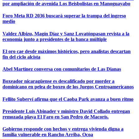
por ampliación de avenida Los Beisbolistas en Manoguayabo
Foro Meta RD 2036 buscará superar la trampa del ingreso
medio
Valdez Albizu, Magín Díaz y Sanz Lovatónpasan revista a la
economía junto a presidentes de la banca múltiple
El oro cae desde máximos históricos, pero analistas descartan
fin del ciclo alcista
Abel Martínez conversa con comunitarios de Las Dianas
Boxeador nicaragüense es descalificado por morder a
dominicano en pelea de boxeo de los Juegos Centroamericanos
Fellito Suberví afirma que el Caoba Park avanza a buen ritmo
Presidente Luis Abinader y ministro David Collado entregan
remozada playa El Faro en San Pedro de Macorís.
Gobierno responde con hechos y entrega vivienda digna a
familia vulnerable en Rancho Arriba, Ocoa