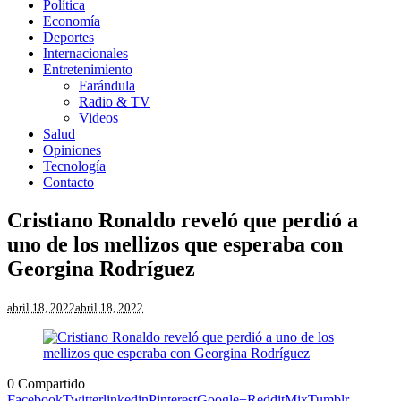
Política
Economía
Deportes
Internacionales
Entretenimiento
Farándula
Radio & TV
Videos
Salud
Opiniones
Tecnología
Contacto
Cristiano Ronaldo reveló que perdió a
uno de los mellizos que esperaba con
Georgina Rodríguez
abril 18, 2022
abril 18, 2022
0
Compartido
Facebook
Twitter
linkedin
Pinterest
Google+
Reddit
Mix
Tumblr