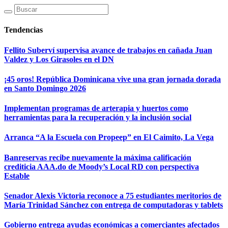
Tendencias
Fellito Suberví supervisa avance de trabajos en cañada Juan
Valdez y Los Girasoles en el DN
¡45 oros! República Dominicana vive una gran jornada dorada
en Santo Domingo 2026
Implementan programas de arterapia y huertos como
herramientas para la recuperación y la inclusión social
Arranca “A la Escuela con Propeep” en El Caimito, La Vega
Banreservas recibe nuevamente la máxima calificación
crediticia AAA.do de Moody’s Local RD con perspectiva
Estable
Senador Alexis Victoria reconoce a 75 estudiantes meritorios de
María Trinidad Sánchez con entrega de computadoras y tablets
Gobierno entrega ayudas económicas a comerciantes afectados