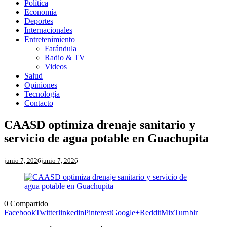
Política
Economía
Deportes
Internacionales
Entretenimiento
Farándula
Radio & TV
Videos
Salud
Opiniones
Tecnología
Contacto
CAASD optimiza drenaje sanitario y
servicio de agua potable en Guachupita
junio 7, 2026
junio 7, 2026
0
Compartido
Facebook
Twitter
linkedin
Pinterest
Google+
Reddit
Mix
Tumblr