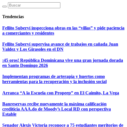
Tendencias
Fellito Suberví inspecciona obras en las “villas” y pide paciencia
a comerciantes y residentes
Fellito Suberví supervisa avance de trabajos en cañada Juan
Valdez y Los Girasoles en el DN
¡45 oros! República Dominicana vive una gran jornada dorada
en Santo Domingo 2026
Implementan programas de arterapia y huertos como
herramientas para la recuperación y la inclusión social
Arranca “A la Escuela con Propeep” en El Caimito, La Vega
Banreservas recibe nuevamente la máxima calificación
crediticia AAA.do de Moody’s Local RD con perspectiva
Estable
Senador Alexis Victoria reconoce a 75 estudiantes meritorios de