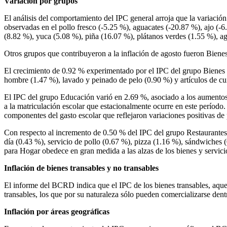
Variación por grupos
El análisis del comportamiento del IPC general arroja que la variaci
observadas en el pollo fresco (-5.25 %), aguacates (-20.87 %), ajo (-6
(8.82 %), yuca (5.08 %), piña (16.07 %), plátanos verdes (1.55 %), ag
Otros grupos que contribuyeron a la inflación de agosto fueron Biene
El crecimiento de 0.92 % experimentado por el IPC del grupo Bienes y
hombre (1.47 %), lavado y peinado de pelo (0.90 %) y artículos de cu
El IPC del grupo Educación varió en 2.69 %, asociado a los aumentos d
a la matriculación escolar que estacionalmente ocurre en este período. 
componentes del gasto escolar que reflejaron variaciones positivas de 
Con respecto al incremento de 0.50 % del IPC del grupo Restaurantes 
día (0.43 %), servicio de pollo (0.67 %), pizza (1.16 %), sándwiches
para Hogar obedece en gran medida a las alzas de los bienes y servici
Inflación de bienes transables y no transables
El informe del BCRD indica que el IPC de los bienes transables, aquell
transables, los que por su naturaleza sólo pueden comercializarse den
Inflación por áreas geográficas