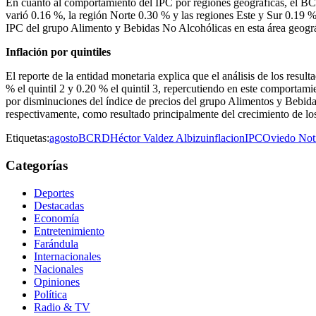
En cuanto al comportamiento del IPC por regiones geográficas, el BC
varió 0.16 %, la región Norte 0.30 % y las regiones Este y Sur 0.19 %
IPC del grupo Alimento y Bebidas No Alcohólicas en esta área geográ
Inflación por quintiles
El reporte de la entidad monetaria explica que el análisis de los resul
% el quintil 2 y 0.20 % el quintil 3, repercutiendo en este comportam
por disminuciones del índice de precios del grupo Alimentos y Bebidas
respectivamente, como resultado principalmente del crecimiento de lo
Etiquetas:
agosto
BCRD
Héctor Valdez Albizu
inflacion
IPC
Oviedo Noti
Categorías
Deportes
Destacadas
Economía
Entretenimiento
Farándula
Internacionales
Nacionales
Opiniones
Política
Radio & TV