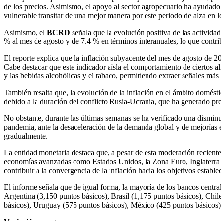
de los precios. Asimismo, el apoyo al sector agropecuario ha ayudado 
vulnerable transitar de una mejor manera por este periodo de alza en lo
Asimismo, el
BCRD
señala que la evolución positiva de las activida
% al mes de agosto y de 7.4 % en términos interanuales, lo que contr
El reporte explica que la inflación subyacente del mes de agosto de 20
Cabe destacar que este indicador aísla el comportamiento de ciertos ali
y las bebidas alcohólicas y el tabaco, permitiendo extraer señales más 
También resalta que, la evolución de la inflación en el ámbito domésti
debido a la duración del conflicto Rusia-Ucrania, que ha generado pre
No obstante, durante las últimas semanas se ha verificado una disminu
pandemia, ante la desaceleración de la demanda global y de mejorías 
gradualmente.
La entidad monetaria destaca que, a pesar de esta moderación reciente 
economías avanzadas como Estados Unidos, la Zona Euro, Inglaterra y
contribuir a la convergencia de la inflación hacia los objetivos establ
El informe señala que de igual forma, la mayoría de los bancos central
Argentina (3,150 puntos básicos), Brasil (1,175 puntos básicos), Chi
básicos), Uruguay (575 puntos básicos), México (425 puntos básicos)