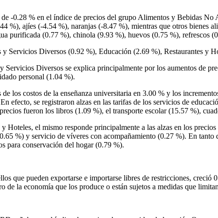
ón de -0.28 % en el índice de precios del grupo Alimentos y Bebidas N
.44 %), ajíes (-4.54 %), naranjas (-8.47 %), mientras que otros bienes a
ua purificada (0.77 %), chinola (9.93 %), huevos (0.75 %), refrescos (
s y Servicios Diversos (0.92 %), Educación (2.69 %), Restaurantes y H
 Servicios Diversos se explica principalmente por los aumentos de preci
idado personal (1.04 %).
e los costos de la enseñanza universitaria en 3.00 % y los incrementos 
En efecto, se registraron alzas en las tarifas de los servicios de educa
precios fueron los libros (1.09 %), el transporte escolar (15.57 %), cu
y Hoteles, el mismo responde principalmente a las alzas en los precios 
 (0.65 %) y servicio de víveres con acompañamiento (0.27 %). En tanto 
os para conservación del hogar (0.79 %).
os que pueden exportarse e importarse libres de restricciones, creció 0.
tro de la economía que los produce o están sujetos a medidas que limit