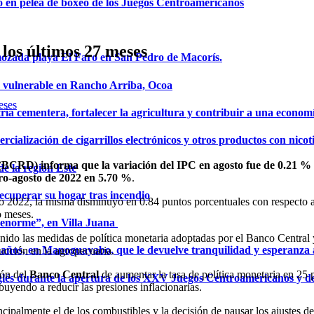
o en pelea de boxeo de los Juegos Centroamericanos
 los últimos 27 meses
mozada playa El Faro en San Pedro de Macorís.
a vulnerable en Rancho Arriba, Ocoa
ria cementera, fortalecer la agricultura y contribuir a una econom
ialización de cigarrillos electrónicos y otros productos con nicot
CRD) informa que la variación del IPC en agosto fue de 0.21 % co
de la región Este
ero-agosto de 2022 en 5.70 %
.
ecuperar su hogar tras incendio
to 2022, la misma disminuyó en 0.84 puntos porcentuales con respecto a
o meses.
a enorme”, en Villa Juana
n tenido las medidas de política monetaria adoptadas por el Banco Centra
años, en Manoguayabo, que le devuelve tranquilidad y esperanza a
oducción en la agropecuaria.
ión del
Banco Central
de aumentar la tasa de política monetaria en 25
glés durante la apertura de los XXV Juegos Centroamericanos y d
uyendo a reducir las presiones inflacionarias.
ipalmente el de los combustibles y la decisión de pausar los ajustes de l