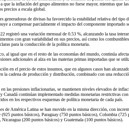
a que la inflación del grupo alimentos no fuese mayor, mientras que la
s precios a escala global.
des generadoras de divisas ha favorecido la estabilidad relativa del ti
ibuye a compensar parcialmente el impacto del componente importado so
22 registró una variación mensual de 0.53 %, alcanzando la tasa interan
mentos con gran variabilidad en sus precios, así como los combustibles, 
claras para la conducción de la política monetaria.
co, al igual que en el resto de las economías del mundo, continúa afecta
siones adicionales al alza en las materias primas importadas que se uti
ción en el precio de estos insumos, que en algunos casos han alcanzado n
en la cadena de producción y distribución, combinado con una reducción
en las presiones inflacionarias, se mantienen niveles elevados de inflac
 Canadá continúan implementado medidas monetarias restrictivas con au
ecidos en los respectivos esquemas de política monetaria de cada país.
es de América Latina se han movido en la misma dirección, con increment
le (925 puntos básicos), Paraguay (750 puntos básicos), Colombia (725 
, Nicaragua (200 puntos básicos) y Guatemala (100 puntos básicos).