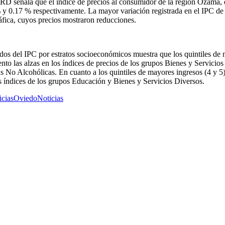
RD señala que el índice de precios al consumidor de la región Ozama,
 y 0.17 % respectivamente. La mayor variación registrada en el IPC de l
fica, cuyos precios mostraron reducciones.
tados del IPC por estratos socioeconómicos muestra que los quintiles de 
iento las alzas en los índices de precios de los grupos Bienes y Servic
 No Alcohólicas. En cuanto a los quintiles de mayores ingresos (4 y 5)
s índices de los grupos Educación y Bienes y Servicios Diversos.
cias
OviedoNoticias