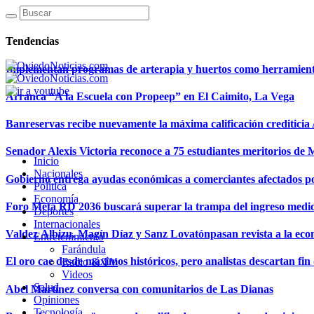
Tendencias
Implementan programas de arterapia y huertos como herramientas
Arranca “A la Escuela con Propeep” en El Caimito, La Vega
Banreservas recibe nuevamente la máxima calificación creditici
Senador Alexis Victoria reconoce a 75 estudiantes meritorios de
Inicio
Nacionales
Gobierno entrega ayudas económicas a comerciantes afectados p
Política
Economía
Foro Meta RD 2036 buscará superar la trampa del ingreso medi
Deportes
Internacionales
Valdez Albizu, Magín Díaz y Sanz Lovatónpasan revista a la econ
Entretenimiento
Farándula
El oro cae desde máximos históricos, pero analistas descartan fin d
Radio & TV
Videos
Salud
Abel Martínez conversa con comunitarios de Las Dianas
Opiniones
Tecnología