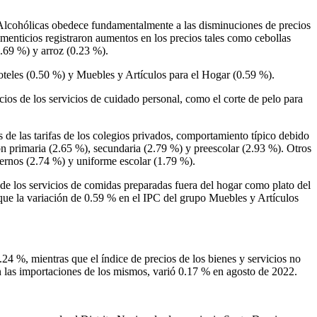
o Alcohólicas obedece fundamentalmente a las disminuciones de precios
limenticios registraron aumentos en los precios tales como cebollas
0.69 %) y arroz (0.23 %).
oteles (0.50 %) y Muebles y Artículos para el Hogar (0.59 %).
os de los servicios de cuidado personal, como el corte de pelo para
de las tarifas de los colegios privados, comportamiento típico debido
ción primaria (2.65 %), secundaria (2.79 %) y preescolar (2.93 %). Otros
adernos (2.74 %) y uniforme escolar (1.79 %).
de los servicios de comidas preparadas fuera del hogar como plato del
que la variación de 0.59 % en el IPC del grupo Muebles y Artículos
24 %, mientras que el índice de precios de los bienes y servicios no
an las importaciones de los mismos, varió 0.17 % en agosto de 2022.