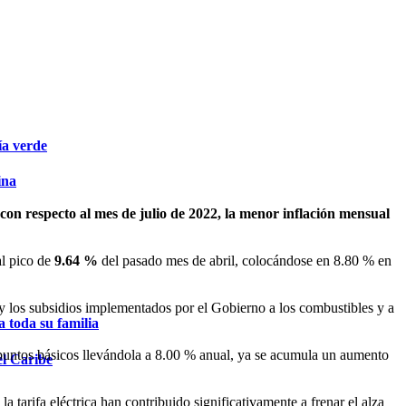
ía verde
ina
n respecto al mes de julio de 2022, la menor inflación mensual
l pico de
9.64 %
del pasado mes de abril, colocándose en 8.80 % en
l y los subsidios implementados por el Gobierno a los combustibles y a
 toda su familia
 puntos básicos llevándola a 8.00 % anual, ya se acumula un aumento
el Caribe
a tarifa eléctrica han contribuido significativamente a frenar el alza