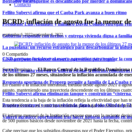
Boxeador nicaragüense es descalificado por morder a dominican
Contacto
Fellito Suberví afirma que el Caoba Park avanza a buen ritmo
BCRD: inflación de agosto fue la menor de
Presidente Luis Abinader y ministro David Collado entregan re
septiembre 6, 2022
septiembre 6, 2022
Gobierno responde con hechos y entrega vivienda digna a famili
La puzolana: un recurso estratégico para descarbonizar la indust
0
Compartido
CND propone fortalecer el marco normativo para regular la comerc
Facebook
Twitter
linkedin
Pinterest
Google+
Reddit
Mix
Tumblr
Santo Domingo. –
El Banco Central de la República Dominicana (B
INABIE avanza entrega de utilería escolar a distritos educativos 
de los últimos 27 meses, situándose la inflación acumulada de en
Respuesta oportuna de Propeep permite a familia de La Cuaba r
En cuanto a la inflación interanual, medida desde agosto 2021 a agos
agosto, manteniendo una trayectoria descendente en los últimos cuatr
Fellito Suberví afirma eliminarán tanque y construirán “cistern
Esta tendencia a la baja de la inflación refleja la efectividad que ha
Propeep construye y entrega vivienda digna a doña Olinda de 73 
la tarifa eléctrica, así como las iniciativas para bajar los costos de pr
El informe mensual de la Institución expone que con la reciente decis
Vakeró agradece oportunidad tras hacer historia cantando en in
de 500 puntos básicos desde noviembre de 2021 hasta la fecha, contrib
Cabe precisar que los subsidios dispuestos por el Poder Ejecutivo, princ