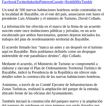
Facebook
Twitter
linkedin
Pinterest
Google+
Reddit
Mix
Tumblr
Un total de 500 nuevas habitaciones hoteleras serán construidas en
la localidad de Bayahíbe, en el este del país, anunciaron este lunes el
presidente Luis Abinader y el ministro de Turismo, David Collado.
La información fue ofrecida en el marco de la firma de un acuerdo
suscrito entre once instituciones públicas y privadas, en un acto
encabezado por ambos funcionarios, quienes dejaron iniciados los
trabajos del plan de reordenamiento territorial de Bayahíbe.
El acuerdo firmado hoy “marca un antes y un después en el turismo
aquí en Bayahíbe. Bien podríamos definirlo como un despegue
indetenible de este paradisíaco destino”, dijo Collado.
Mediante el acuerdo, el Ministerio de Turismo se comprometió a
elaborar y ejecutar el Plan de Ordenamiento Territorial Turístico de
Bayahíbe, indicó la Presidencia de la República sin ofrecer más
detalles sobre la construcción de las nuevas habitaciones hoteleras.
Asimismo, a través de su Comité Ejecutor de Infraestructuras de
Zonas Turísticas, realizará la ampliación del parque de la entrada,
ubicado frente de las oficinas del Ayuntamiento.
También iniciará la construcción del parqueo nuevo y la ampliación
del parqueo de autobuses en unos terrenos que serán donados por