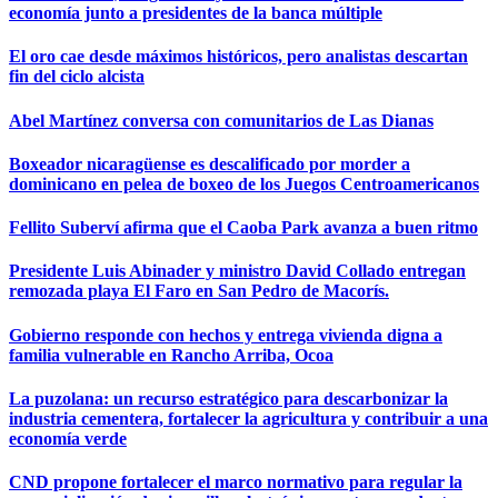
economía junto a presidentes de la banca múltiple
El oro cae desde máximos históricos, pero analistas descartan
fin del ciclo alcista
Abel Martínez conversa con comunitarios de Las Dianas
Boxeador nicaragüense es descalificado por morder a
dominicano en pelea de boxeo de los Juegos Centroamericanos
Fellito Suberví afirma que el Caoba Park avanza a buen ritmo
Presidente Luis Abinader y ministro David Collado entregan
remozada playa El Faro en San Pedro de Macorís.
Gobierno responde con hechos y entrega vivienda digna a
familia vulnerable en Rancho Arriba, Ocoa
La puzolana: un recurso estratégico para descarbonizar la
industria cementera, fortalecer la agricultura y contribuir a una
economía verde
CND propone fortalecer el marco normativo para regular la