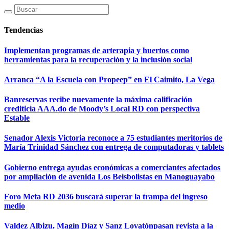
Tendencias
Implementan programas de arterapia y huertos como
herramientas para la recuperación y la inclusión social
Arranca “A la Escuela con Propeep” en El Caimito, La Vega
Banreservas recibe nuevamente la máxima calificación
crediticia AAA.do de Moody’s Local RD con perspectiva
Estable
Senador Alexis Victoria reconoce a 75 estudiantes meritorios de
María Trinidad Sánchez con entrega de computadoras y tablets
Gobierno entrega ayudas económicas a comerciantes afectados
por ampliación de avenida Los Beisbolistas en Manoguayabo
Foro Meta RD 2036 buscará superar la trampa del ingreso
medio
Valdez Albizu, Magín Díaz y Sanz Lovatónpasan revista a la