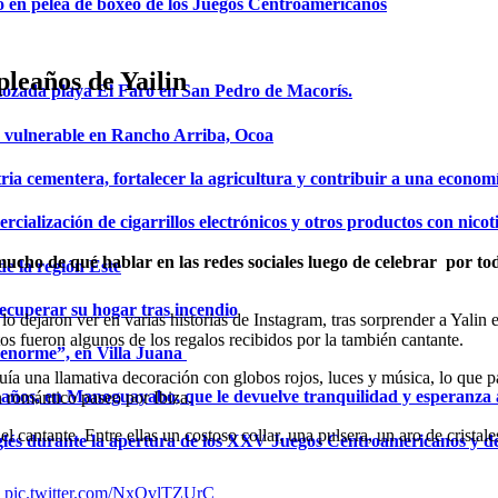
o en pelea de boxeo de los Juegos Centroamericanos
pleaños de Yailin
mozada playa El Faro en San Pedro de Macorís.
a vulnerable en Rancho Arriba, Ocoa
ria cementera, fortalecer la agricultura y contribuir a una econom
ialización de cigarrillos electrónicos y otros productos con nicot
o de qué hablar en las redes sociales luego de celebrar por todo
de la región Este
ecuperar su hogar tras incendio
 lo dejaron ver en varias historias de Instagram, tras sorprender a Yali
s fueron algunos de los regalos recibidos por la también cantante.
a enorme”, en Villa Juana
ía una llamativa decoración con globos rojos, luces y música, lo que pa
años, en Manoguayabo, que le devuelve tranquilidad y esperanza a
n romántico paseo por Ibiza.
 cantante. Entre ellas un costoso collar, una pulsera, un aro de cristal
glés durante la apertura de los XXV Juegos Centroamericanos y d
l
pic.twitter.com/NxOvlTZUrC