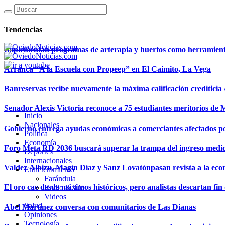
Tendencias
Implementan programas de arterapia y huertos como herramientas
Arranca “A la Escuela con Propeep” en El Caimito, La Vega
Banreservas recibe nuevamente la máxima calificación creditici
Senador Alexis Victoria reconoce a 75 estudiantes meritorios de
Inicio
Nacionales
Gobierno entrega ayudas económicas a comerciantes afectados p
Política
Economía
Foro Meta RD 2036 buscará superar la trampa del ingreso medi
Deportes
Internacionales
Valdez Albizu, Magín Díaz y Sanz Lovatónpasan revista a la econ
Entretenimiento
Farándula
El oro cae desde máximos históricos, pero analistas descartan fin d
Radio & TV
Videos
Salud
Abel Martínez conversa con comunitarios de Las Dianas
Opiniones
Tecnología