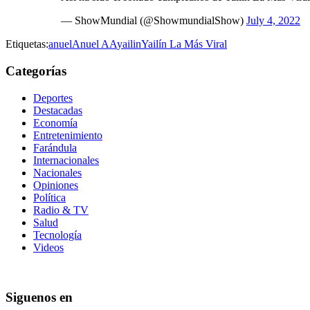
— ShowMundial (@ShowmundialShow)
July 4, 2022
Etiquetas:
anuel
Anuel AA
yailin
Yailín La Más Viral
Categorías
Deportes
Destacadas
Economía
Entretenimiento
Farándula
Internacionales
Nacionales
Opiniones
Política
Radio & TV
Salud
Tecnología
Videos
Siguenos en