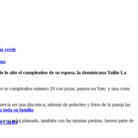
ía verde
ina
 lo alto el cumpleaños de su esposa, la dominicana Yailin La
n en su cumpleaños número 20 con joyas, paseos en Yate, y una costa
recía ser una discoteca; además de peluches y fotos de la pareja las
 toda su familia
es y un reloj plateado, también con las mismas piedras, fueron parte de
el Caribe