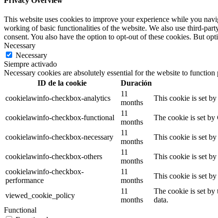
Privacy Overview
This website uses cookies to improve your experience while you navigat
working of basic functionalities of the website. We also use third-pa
consent. You also have the option to opt-out of these cookies. But op
Necessary
Necessary
Siempre activado
Necessary cookies are absolutely essential for the website to function
ID de la cookie
Duración
11
cookielawinfo-checkbox-analytics
This cookie is set b
months
11
cookielawinfo-checkbox-functional
The cookie is set by
months
11
cookielawinfo-checkbox-necessary
This cookie is set b
months
11
cookielawinfo-checkbox-others
This cookie is set b
months
cookielawinfo-checkbox-
11
This cookie is set b
performance
months
11
The cookie is set by
viewed_cookie_policy
months
data.
Functional