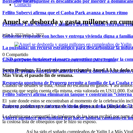
Boxeador nicaragüense es descalificado por morder a dominican
Contacto
Fellito Suberví afirma que el Caoba Park avanza a buen ritmo
Anuel se desborda y gasta millones en cum
Presidente Luis Abinader y ministro David Collado entregan re
julio 5, 2022
julio 5, 2022
Gobierno responde con hechos y entrega vivienda digna a famili
La puzolana: un recurso estratégico para descarbonizar la indust
0
Compartido
CND propone fortalecer el marco normativo para regular la comerc
Facebook
Twitter
linkedin
Pinterest
Google+
Reddit
Mix
Tumblr
Santo Domingo.-El cantante puertorriqueño Anuel AA ha dado much
INABIE avanza entrega de utilería escolar a distritos educativos 
Más Viral, el pasado fin de semana.
Respuesta oportuna de Propeep permite a familia de La Cuaba r
Cuando de detalles se trata, Anual no escatima en gastos. Y así ambos
mascota que según cuenta ella misma, esta valorada en US11,000. Esto
Fellito Suberví afirma eliminarán tanque y construirán “cistern
El yate donde estos se encontraban al momento de la celebración inclu
Propeep construye y entrega vivienda digna a doña Olinda de 73 
cuales se podrían apreciar a través de un proyector. La pareja hizo u
La dominicana compartió las imágenes de las joyas recibió por parte del
Vakeró agradece oportunidad tras hacer historia cantando en in
la costosa lista de obsequios que le hizo su esposo.
Así ha sido el soñado cumpleaños de Yailin La Más Vira