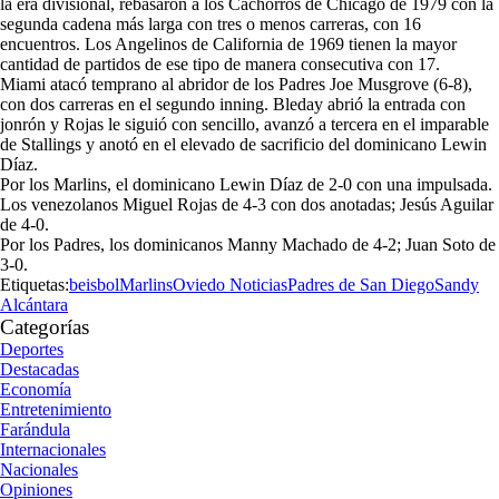
la era divisional, rebasaron a los Cachorros de Chicago de 1979 con la
segunda cadena más larga con tres o menos carreras, con 16
encuentros. Los Angelinos de California de 1969 tienen la mayor
cantidad de partidos de ese tipo de manera consecutiva con 17.
Miami atacó temprano al abridor de los Padres Joe Musgrove (6-8),
con dos carreras en el segundo inning. Bleday abrió la entrada con
jonrón y Rojas le siguió con sencillo, avanzó a tercera en el imparable
de Stallings y anotó en el elevado de sacrificio del dominicano Lewin
Díaz.
Por los Marlins, el dominicano Lewin Díaz de 2-0 con una impulsada.
Los venezolanos Miguel Rojas de 4-3 con dos anotadas; Jesús Aguilar
de 4-0.
Por los Padres, los dominicanos Manny Machado de 4-2; Juan Soto de
3-0.
Etiquetas:
beisbol
Marlins
Oviedo Noticias
Padres de San Diego
Sandy
Alcántara
Categorías
Deportes
Destacadas
Economía
Entretenimiento
Farándula
Internacionales
Nacionales
Opiniones