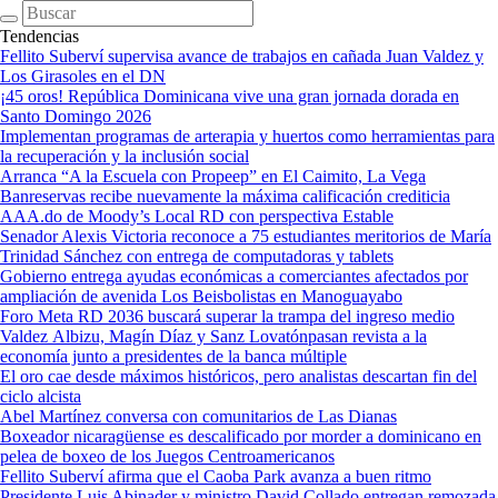
Tendencias
Fellito Suberví supervisa avance de trabajos en cañada Juan Valdez y
Los Girasoles en el DN
¡45 oros! República Dominicana vive una gran jornada dorada en
Santo Domingo 2026
Implementan programas de arterapia y huertos como herramientas para
la recuperación y la inclusión social
Arranca “A la Escuela con Propeep” en El Caimito, La Vega
Banreservas recibe nuevamente la máxima calificación crediticia
AAA.do de Moody’s Local RD con perspectiva Estable
Senador Alexis Victoria reconoce a 75 estudiantes meritorios de María
Trinidad Sánchez con entrega de computadoras y tablets
Gobierno entrega ayudas económicas a comerciantes afectados por
ampliación de avenida Los Beisbolistas en Manoguayabo
Foro Meta RD 2036 buscará superar la trampa del ingreso medio
Valdez Albizu, Magín Díaz y Sanz Lovatónpasan revista a la
economía junto a presidentes de la banca múltiple
El oro cae desde máximos históricos, pero analistas descartan fin del
ciclo alcista
Abel Martínez conversa con comunitarios de Las Dianas
Boxeador nicaragüense es descalificado por morder a dominicano en
pelea de boxeo de los Juegos Centroamericanos
Fellito Suberví afirma que el Caoba Park avanza a buen ritmo
Presidente Luis Abinader y ministro David Collado entregan remozada