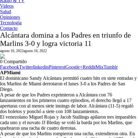
Radio & TV
Videos
Salud
Opiniones
Tecnología
Contacto
Alcántara domina a los Padres en triunfo de
Marlins 3-0 y logra victoria 11
agosto 16, 2022
agosto 16, 2022
0
Compartido
Facebook
Twitter
linkedin
Pinterest
Google+
Reddit
Mix
Tumblr
AP
Miami
El dominicano Sandy Alcántara permitió cuatro hits en siete entradas y
los Marlins de Miami derrotaron el lunes 3-0 a los Padres de San
Diego.
A pesar de que los Padres exprimieron a Alcántara con 76
lanzamientos en los primeros cuatro episodios, el derecho llegó a 17
aperturas con al menos siete innings de labor. Alcántara (11-5) regaló
dos boletos y ponchó a siete con 108 lanzamientos.
El venezolano Miguel Rojas y Jacob Stallings apilaron tres imparables
cada uno y el novato JJ Bleday se voló la barda por los Marlins, que
quebraron una racha de cuatro derrotas.
A pesar de que los Marlins rompieron una racha, extendieron otra. En