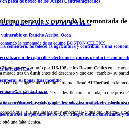
o en pelea de boxeo de los Juegos Centroamericanos
 el último período y comandó la remontad
mozada playa El Faro en San Pedro de Macorís.
a vulnerable en Rancho Arriba, Ocoa
ria cementera, fortalecer la agricultura y contribuir a una econom
ialización de cigarrillos electrónicos y otros productos con nicot
n 30 puntos en el triunfo por 116-108 de los
Boston Celtics
en el campo
de la región Este
a mirada tras un
dunk
antes del descanso y que eso «cambió» su partid
ecuperar su hogar tras incendio
to creo que algo cambió en mi partido», afirmó
Al Horford
en la rued
a enorme”, en Villa Juana
otente dunk por encima de él y le desafió con la mirada, lo que provocó 
su
carrera
en los ‘playoffs’ y quien se vengó con otro tremendo
dunk
,
años, en Manoguayabo, que le devuelve tranquilidad y esperanza a
reconoció que «fue una jugada muy emocional» y que dio «fuerza» a tod
glés durante la apertura de los XXV Juegos Centroamericanos y d
 pitó una falta técnica.