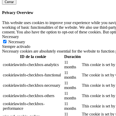
Cerrar
Privacy Overview
This website uses cookies to improve your experience while you navigat
working of basic functionalities of the website. We also use third-pa
consent. You also have the option to opt-out of these cookies. But op
Necessary
Necessary
Siempre activado
Necessary cookies are absolutely essential for the website to function
ID de la cookie
Duración
11
cookielawinfo-checkbox-analytics
This cookie is set b
months
11
cookielawinfo-checkbox-functional
The cookie is set by
months
11
cookielawinfo-checkbox-necessary
This cookie is set b
months
11
cookielawinfo-checkbox-others
This cookie is set b
months
cookielawinfo-checkbox-
11
This cookie is set b
performance
months
11
The cookie is set by