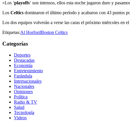
«Los ‘
playoffs
‘ son intensos, ellos esta noche jugaron duro y pasamo
Los
Celtics
dominaron el último período y acabaron con 43 puntos po
Los dos equipos volverán a verse las caras el próximo miércoles en e
Etiquetas:
Al Horford
Boston Celtics
Categorías
Deportes
Destacadas
Economía
Entretenimiento
Farándula
Internacionales
Nacionales
Opiniones
Política
Radio & TV
Salud
Tecnología
Videos