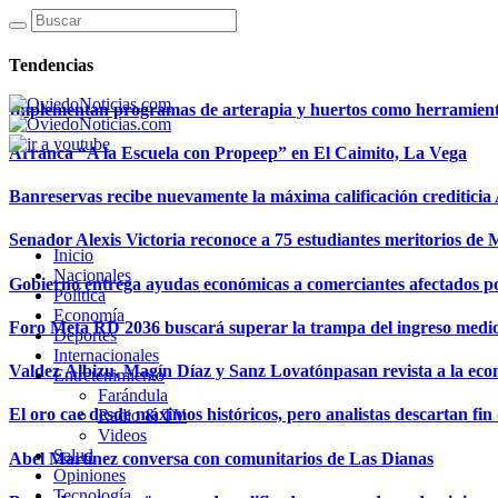
Tendencias
Implementan programas de arterapia y huertos como herramientas
Arranca “A la Escuela con Propeep” en El Caimito, La Vega
Banreservas recibe nuevamente la máxima calificación creditici
Senador Alexis Victoria reconoce a 75 estudiantes meritorios de
Inicio
Nacionales
Gobierno entrega ayudas económicas a comerciantes afectados p
Política
Economía
Foro Meta RD 2036 buscará superar la trampa del ingreso medi
Deportes
Internacionales
Valdez Albizu, Magín Díaz y Sanz Lovatónpasan revista a la econ
Entretenimiento
Farándula
El oro cae desde máximos históricos, pero analistas descartan fin d
Radio & TV
Videos
Salud
Abel Martínez conversa con comunitarios de Las Dianas
Opiniones
Tecnología