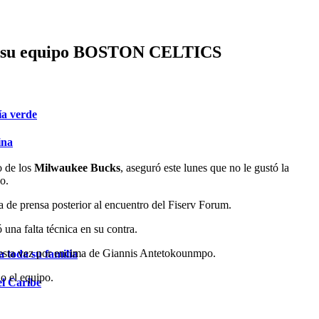
a de su equipo BOSTON CELTICS
ía verde
ina
 de los
Milwaukee Bucks
, aseguró este lunes que no le gustó la
o.
a de prensa posterior al encuentro del Fiserv Forum.
una falta técnica en su contra.
 esta vez por encima de Giannis Antetokounmpo.
 toda su familia
o el equipo.
el Caribe