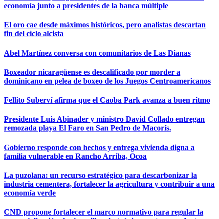
economía junto a presidentes de la banca múltiple
El oro cae desde máximos históricos, pero analistas descartan
fin del ciclo alcista
Abel Martínez conversa con comunitarios de Las Dianas
Boxeador nicaragüense es descalificado por morder a
dominicano en pelea de boxeo de los Juegos Centroamericanos
Fellito Suberví afirma que el Caoba Park avanza a buen ritmo
Presidente Luis Abinader y ministro David Collado entregan
remozada playa El Faro en San Pedro de Macorís.
Gobierno responde con hechos y entrega vivienda digna a
familia vulnerable en Rancho Arriba, Ocoa
La puzolana: un recurso estratégico para descarbonizar la
industria cementera, fortalecer la agricultura y contribuir a una
economía verde
CND propone fortalecer el marco normativo para regular la