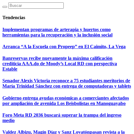
Tendencias
Implementan programas de arterapia y huertos como
herramientas para la recuperación y la inclusión social
Arranca “A la Escuela con Propeep” en El Caimito, La Vega
Banreservas recibe nuevamente la máxima calificación
crediticia AAA.do de Moody’s Local RD con perspectiva
Estable
Senador Alexis Victoria reconoce a 75 estudiantes meritorios de
María Trinidad Sánchez con entrega de computadoras y tablets
Gobierno entrega ayudas económicas a comerciantes afectados
por ampliación de avenida Los Beisbolistas en Manoguayabo
Foro Meta RD 2036 buscará superar la trampa del ingreso
medio
Valdez Albizu, Magín Díaz y Sanz Lovatónpasan revista a la