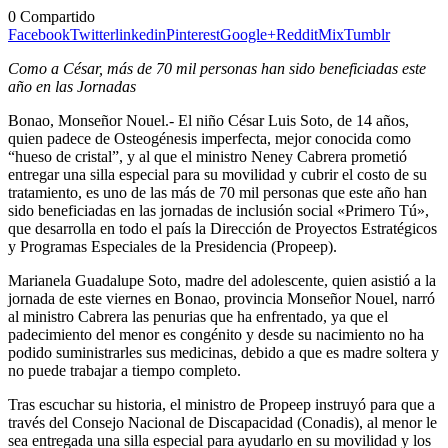
0
Compartido
Facebook
Twitter
linkedin
Pinterest
Google+
Reddit
Mix
Tumblr
Como a César, más de 70 mil personas han sido beneficiadas este
año en las Jornadas
Bonao, Monseñor Nouel.- El niño César Luis Soto, de 14 años,
quien padece de Osteogénesis imperfecta, mejor conocida como
“hueso de cristal”, y al que el ministro Neney Cabrera prometió
entregar una silla especial para su movilidad y cubrir el costo de su
tratamiento, es uno de las más de 70 mil personas que este año han
sido beneficiadas en las jornadas de inclusión social «Primero Tú»,
que desarrolla en todo el país la Dirección de Proyectos Estratégicos
y Programas Especiales de la Presidencia (Propeep).
Marianela Guadalupe Soto, madre del adolescente, quien asistió a la
jornada de este viernes en Bonao, provincia Monseñor Nouel, narró
al ministro Cabrera las penurias que ha enfrentado, ya que el
padecimiento del menor es congénito y desde su nacimiento no ha
podido suministrarles sus medicinas, debido a que es madre soltera y
no puede trabajar a tiempo completo.
Tras escuchar su historia, el ministro de Propeep instruyó para que a
través del Consejo Nacional de Discapacidad (Conadis), al menor le
sea entregada una silla especial para ayudarlo en su movilidad y los