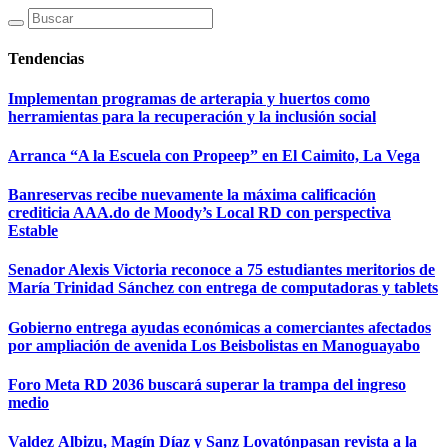
Tendencias
Implementan programas de arterapia y huertos como
herramientas para la recuperación y la inclusión social
Arranca “A la Escuela con Propeep” en El Caimito, La Vega
Banreservas recibe nuevamente la máxima calificación
crediticia AAA.do de Moody’s Local RD con perspectiva
Estable
Senador Alexis Victoria reconoce a 75 estudiantes meritorios de
María Trinidad Sánchez con entrega de computadoras y tablets
Gobierno entrega ayudas económicas a comerciantes afectados
por ampliación de avenida Los Beisbolistas en Manoguayabo
Foro Meta RD 2036 buscará superar la trampa del ingreso
medio
Valdez Albizu, Magín Díaz y Sanz Lovatónpasan revista a la