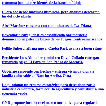
economía junto a presidentes de la banca múltiple
El oro cae desde máximos históricos, pero analistas descartan
fin del ciclo alcista
Abel Martínez conversa con comunitarios de Las Dianas
Boxeador nicaragüense es descalificado por morder a
dominicano en pelea de boxeo de los Juegos Centroamericanos
Fellito Suberví afirma que el Caoba Park avanza a buen ritmo
Presidente Luis Abinader y ministro David Collado entregan
remozada playa El Faro en San Pedro de Macorís.
Gobierno responde con hechos y entrega vivienda digna a
familia vulnerable en Rancho Arriba, Ocoa
La puzolana: un recurso estratégico para descarbonizar la
industria cementera, fortalecer la agricultura y contribuir a una
economía verde
CND propone fortalecer el marco normativo para regular la