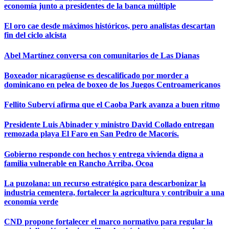
economía junto a presidentes de la banca múltiple
El oro cae desde máximos históricos, pero analistas descartan
fin del ciclo alcista
Abel Martínez conversa con comunitarios de Las Dianas
Boxeador nicaragüense es descalificado por morder a
dominicano en pelea de boxeo de los Juegos Centroamericanos
Fellito Suberví afirma que el Caoba Park avanza a buen ritmo
Presidente Luis Abinader y ministro David Collado entregan
remozada playa El Faro en San Pedro de Macorís.
Gobierno responde con hechos y entrega vivienda digna a
familia vulnerable en Rancho Arriba, Ocoa
La puzolana: un recurso estratégico para descarbonizar la
industria cementera, fortalecer la agricultura y contribuir a una
economía verde
CND propone fortalecer el marco normativo para regular la