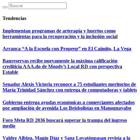
Tendencias
Implementan programas de arterapia y huertos como
herramientas para la recuperación y la inclusión social
Arranca “A la Escuela con Propeep” en El Caimito, La Vega
Banreservas recibe nuevamente la máxima calificación
crediticia AAA.do de Moody’s Local RD con perspectiva
Estable
Senador Alexis Victoria reconoce a 75 estudiantes meritorios de
María Trinidad Sánchez con entrega de computadoras y tablets
Gobierno entrega ayudas económicas a comerciantes afectados
por ampliación de avenida Los Beisbolistas en Manoguayabo
Foro Meta RD 2036 buscará superar la trampa del ingreso
medio
Valdez Albizu, Magín Díaz y Sanz Lovatónpasan revista a la