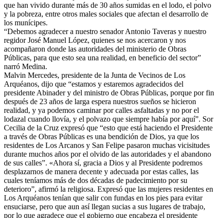
que han vivido durante más de 30 años sumidas en el lodo, el polvo
y la pobreza, entre otros males sociales que afectan el desarrollo de
los munícipes.
“Debemos agradecer a nuestro senador Antonio Taveras y nuestro
regidor José Manuel López, quienes se nos acercaron y nos
acompañaron donde las autoridades del ministerio de Obras
Públicas, para que esto sea una realidad, en beneficio del sector”
narró Medina.
Malvin Mercedes, presidente de la Junta de Vecinos de Los
Arquéanos, dijo que “estamos y estaremos agradecidos del
presidente Abinader y del ministro de Obras Públicas, porque por fin
después de 23 años de larga espera nuestros sueños se hicieron
realidad, y ya podemos caminar por calles asfaltadas y no por el
lodazal cuando llovía, y el polvazo que siempre había por aquí”. Sor
Cecilia de la Cruz expresó que “esto que está haciendo el Presidente
a través de Obras Públicas es una bendición de Dios, ya que los
residentes de Los Arcanos y San Felipe pasaron muchas vicisitudes
durante muchos años por el olvido de las autoridades y el abandono
de sus calles”. «Ahora sí, gracia a Dios y al Presidente podremos
desplazarnos de manera decente y adecuada por estas calles, las
cuales teníamos más de dos décadas de padecimiento por su
deterioro”, afirmó la religiosa. Expresó que las mujeres residentes en
Los Arquéanos tenían que salir con fundas en los pies para evitar
ensuciarse, pero que aun así llegan sucias a sus lugares de trabajo,
por lo que agradece que el gobierno que encabeza el presidente