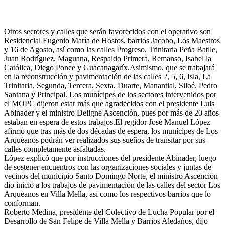
Otros sectores y calles que serán favorecidos con el operativo son
Residencial Eugenio María de Hostos, barrios Jacobo, Los Maestros
y 16 de Agosto, así como las calles Progreso, Trinitaria Peña Batlle,
Juan Rodríguez, Maguana, Respaldo Primera, Remanso, Isabel la
Católica, Diego Ponce y Guacanagaríx.Asimismo, que se trabajará
en la reconstrucción y pavimentación de las calles 2, 5, 6, Isla, La
Trinitaria, Segunda, Tercera, Sexta, Duarte, Manantial, Siloé, Pedro
Santana y Principal. Los munícipes de los sectores intervenidos por
el MOPC dijeron estar más que agradecidos con el presidente Luis
Abinader y el ministro Deligne Ascención, pues por más de 20 años
estaban en espera de estos trabajos.El regidor José Manuel López
afirmó que tras más de dos décadas de espera, los munícipes de Los
Arquéanos podrán ver realizados sus sueños de transitar por sus
calles completamente asfaltadas.
López explicó que por instrucciones del presidente Abinader, luego
de sostener encuentros con las organizaciones sociales y juntas de
vecinos del municipio Santo Domingo Norte, el ministro Ascención
dio inicio a los trabajos de pavimentación de las calles del sector Los
Arquéanos en Villa Mella, así como los respectivos barrios que lo
conforman.
Roberto Medina, presidente del Colectivo de Lucha Popular por el
Desarrollo de San Felipe de Villa Mella y Barrios Aledaños, dijo