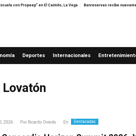
n El Caimito, La Vega
Banreservas recibe nuevamente la máxima calificac
nomía
Deportes
Internacionales
Entretenimient
 Lovatón
Destacadas
En
0, 2026
Por
Ricardo Oviedo