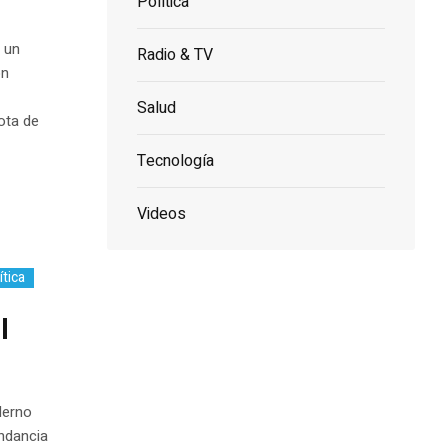
Política
n un
Radio & TV
ón
Salud
ota de
Tecnología
Videos
ítica
l
derno
ndancia