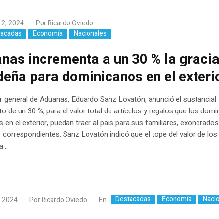
 2, 2024
Por
Ricardo Oviedo
tacadas
Economía
Nacionales
nas incrementa a un 30 % la graci
deña para dominicanos en el exteri
or general de Aduanas, Eduardo Sanz Lovatón, anunció el sustancial
o de un 30 %, para el valor total de artículos y regalos que los domi
s en el exterior, puedan traer al país para sus familiares, exonerados
 correspondientes. Sanz Lovatón indicó que el tope del valor de los
...
Destacadas
Economía
Naci
En
, 2024
Por
Ricardo Oviedo