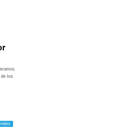
a
or
nicanos,
 de los
onales