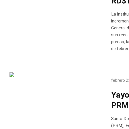
RD$1
La instit
increment
General 
sus reca
prensa, l
de febrero
febrero 2
Yayo
PRM 
Santo Dom
(PRM), E