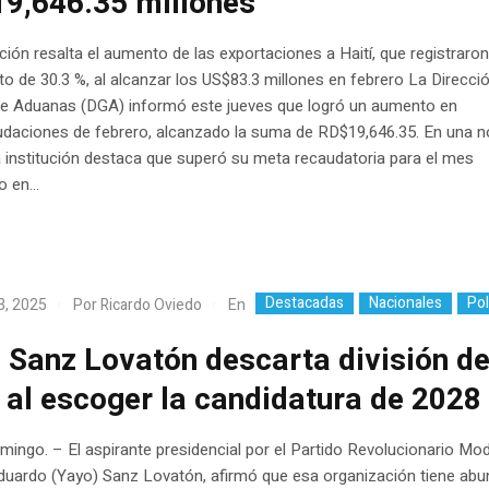
9,646.35 millones
ución resalta el aumento de las exportaciones a Haití, que registraro
o de 30.3 %, al alcanzar los US$83.3 millones en febrero La Direcci
de Aduanas (DGA) informó este jueves que logró un aumento en
udaciones de febrero, alcanzado la suma de RD$19,646.35. En una n
a institución destaca que superó su meta recaudatoria para el mes
 en...
Destacadas
Nacionales
Pol
En
3, 2025
Por
Ricardo Oviedo
 Sanz Lovatón descarta división de
al escoger la candidatura de 2028
ingo. – El aspirante presidencial por el Partido Revolucionario Mo
duardo (Yayo) Sanz Lovatón, afirmó que esa organización tiene abu