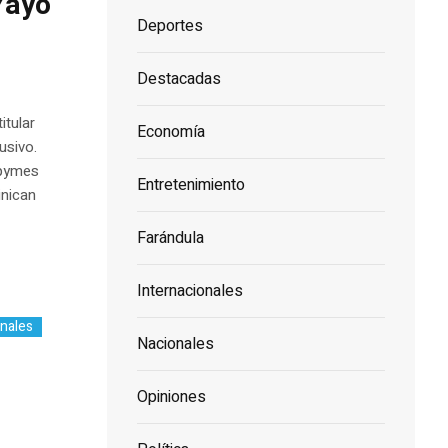
Yayo
Deportes
Destacadas
itular
Economía
usivo.
ipymes
Entretenimiento
inican
Farándula
Internacionales
nales
Nacionales
Opiniones