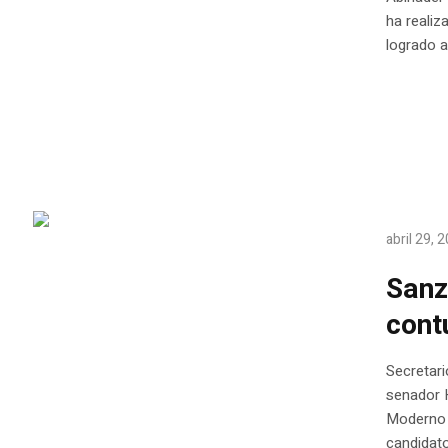
ha realiz
logrado a
abril 29, 
Sanz
cont
Secretari
senador H
Moderno 
candidato