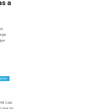
as a
os
arga
que
iones
nte Luis
or que se