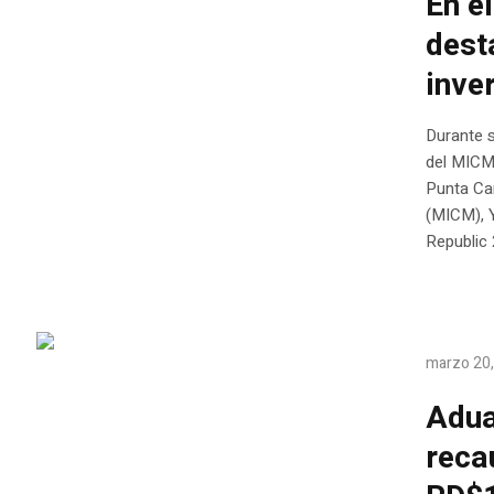
En e
dest
inve
Durante s
del MICM
Punta Can
(MICM), 
Republic 
marzo 20
Adua
reca