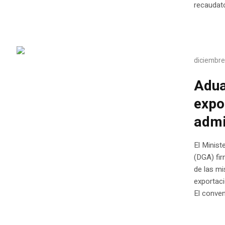
recaudato
diciembre
Adua
expo
admi
El Minist
(DGA) fir
de las mi
exportaci
El conveni