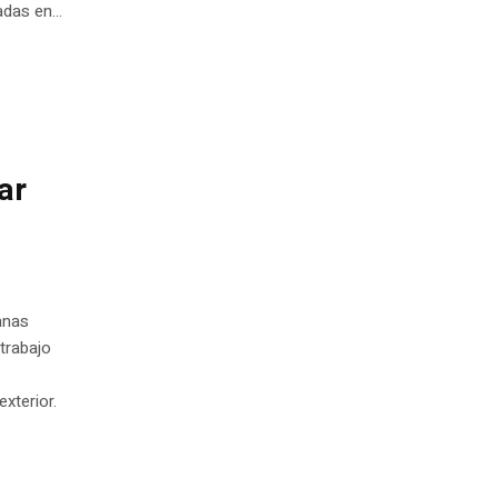
das en...
ar
anas
 trabajo
exterior.