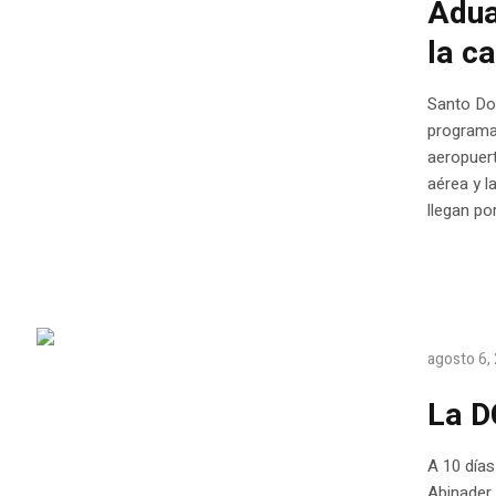
Adua
la c
Santo Dom
programa 
aeropuert
aérea y l
llegan po
agosto 6,
La 
A 10 días
Abinader 