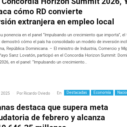
l Concordia Horizon Summit 2026, 
aca cómo RD convierte
rsión extranjera en empleo local
u ponencia en el panel “Impulsando un crecimiento que importa”, el t
 demostró cómo el país ha consolidado un modelo de inversión incl
a, República Dominicana. – El ministro de Industria, Comercio y M
Yayo Sanz Lovatón, participó en el Concordia Horizon Summit: Dom
2026, en el panel: “Impulsando un crecimiento...
Destacadas
Economía
Nacio
En
, 2025
Por
Ricardo Oviedo
nas destaca que supera meta
udatoria de febrero y alcanza