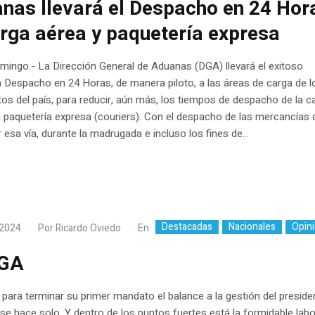
nas llevará el Despacho en 24 Hor
arga aérea y paquetería expresa
ingo.- La Dirección General de Aduanas (DGA) llevará el exitoso
Despacho en 24 Horas, de manera piloto, a las áreas de carga de l
os del país, para reducir, aún más, los tiempos de despacho de la c
a paquetería expresa (couriers). Con el despacho de las mercancías 
r esa vía, durante la madrugada e incluso los fines de...
Destacadas
Nacionales
Opin
En
 2024
Por
Ricardo Oviedo
DGA
 para terminar su primer mandato el balance a la gestión del preside
se hace solo. Y dentro de los puntos fuertes está la formidable lab