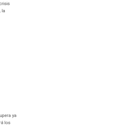
risis
 la
supera ya
rá los
o