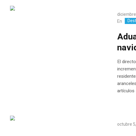
diciembre
Des
En
Adua
navi
El direct
increment
residente
aranceles
artículos a
octubre 5