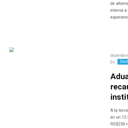
de altern
interna a
experienci
diciembre
Des
En
Adua
reca
inst
A la terc
en un 12.
RD$250 mi