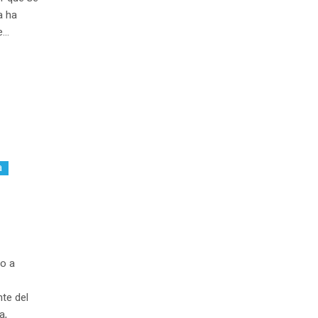
a ha
..
a
to a
te del
a,