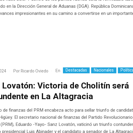
ado en la Dirección General de Aduanas (DGA). República Dominican
vances impresionantes en su camino a convertirse en un importante.
Destacadas
Nacionales
Polític
En
2024
Por
Ricardo Oviedo
 Lovatón: Victoria de Cholitín será
undente en La Altagracia
o de finanzas del PRM encabeza acto para sellar triunfo de candida
igüey. El secretario nacional de finanzas del Partido Revolucionario
(PRM), Eduardo -Yayo- Sanz Lovatón, vaticinó un triunfo contunden
 presidencial Luis Abinader y el candidato a senador de La Altagraci