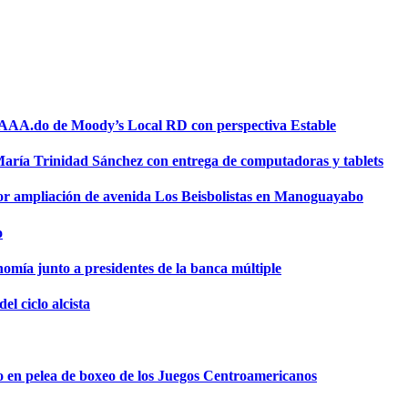
a AAA.do de Moody’s Local RD con perspectiva Estable
 María Trinidad Sánchez con entrega de computadoras y tablets
or ampliación de avenida Los Beisbolistas en Manoguayabo
o
omía junto a presidentes de la banca múltiple
el ciclo alcista
o en pelea de boxeo de los Juegos Centroamericanos