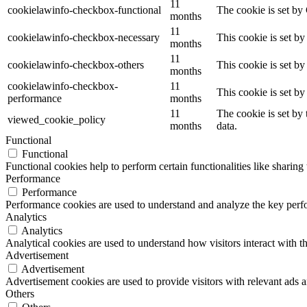
11
cookielawinfo-checkbox-functional
The cookie is set by
months
11
cookielawinfo-checkbox-necessary
This cookie is set b
months
11
cookielawinfo-checkbox-others
This cookie is set b
months
cookielawinfo-checkbox-
11
This cookie is set b
performance
months
11
The cookie is set by
viewed_cookie_policy
months
data.
Functional
Functional
Functional cookies help to perform certain functionalities like sharing 
Performance
Performance
Performance cookies are used to understand and analyze the key perfor
Analytics
Analytics
Analytical cookies are used to understand how visitors interact with th
Advertisement
Advertisement
Advertisement cookies are used to provide visitors with relevant ads 
Others