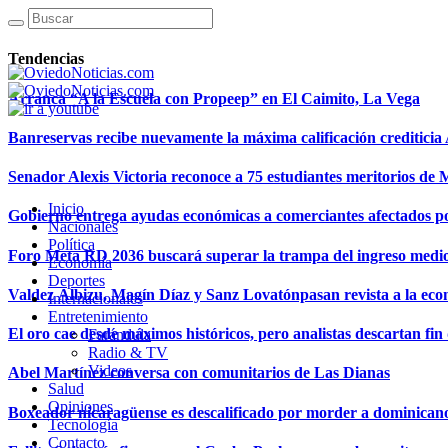
Tendencias
Arranca “A la Escuela con Propeep” en El Caimito, La Vega
Banreservas recibe nuevamente la máxima calificación creditici
Senador Alexis Victoria reconoce a 75 estudiantes meritorios de
Inicio
Gobierno entrega ayudas económicas a comerciantes afectados p
Nacionales
Política
Foro Meta RD 2036 buscará superar la trampa del ingreso medi
Economía
Deportes
Valdez Albizu, Magín Díaz y Sanz Lovatónpasan revista a la econ
Internacionales
Entretenimiento
El oro cae desde máximos históricos, pero analistas descartan fin d
Farándula
Radio & TV
Videos
Abel Martínez conversa con comunitarios de Las Dianas
Salud
Opiniones
Boxeador nicaragüense es descalificado por morder a dominican
Tecnología
Contacto