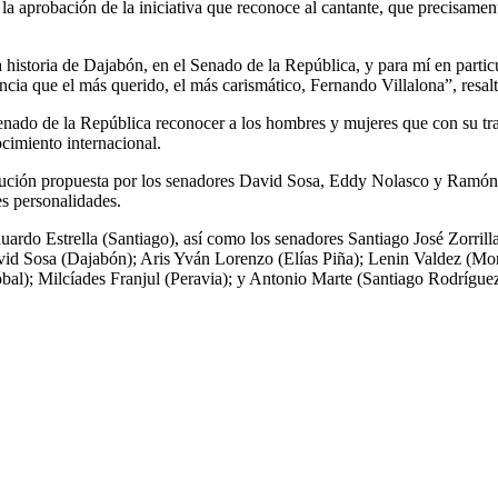
la aprobación de la iniciativa que reconoce al cantante, que precisam
 historia de Dajabón, en el Senado de la República, y para mí en part
incia que el más querido, el más carismático, Fernando Villalona”, resal
enado de la República reconocer a los hombres y mujeres que con su tra
ocimiento internacional.
olución propuesta por los senadores David Sosa, Eddy Nolasco y Ramón P
es personalidades.
duardo Estrella (Santiago), así como los senadores Santiago José Zorrill
d Sosa (Dajabón); Aris Yván Lorenzo (Elías Piña); Lenin Valdez (Monte
bal); Milcíades Franjul (Peravia); y Antonio Marte (Santiago Rodríguez