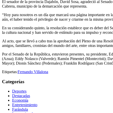
El senador de la provincia Dajabón, David Sosa, agradeció al Senado 
Cabrera, municipio de la demarcación que representa.
“Hoy para nosotros es un día que marcará una página importante en la
aún, el haber tenido el privilegio de nacer y criarme en la misma prov
En su considerando quinto, la resolución establece que es deber del S
la cultura nacional y han servido de estímulo para su impulso y recon
Al acto, que se llevó a cabo tras la aprobación del Pleno de una Res
amigos, familiares, cronistas del mundo del arte, entre otras important
Por el Senado de la República, estuvieron presentes, su presidente, E
(Azua); Eddy Nolasco (Valverde); Ramón Pimentel (Montecristi); Davi
Mayor); Dionis Sánchez (Pedernales); Franklin Rodríguez (San Cristó
Etiquetas:
Fernando Villalona
Categorías
Deportes
Destacadas
Economía
Entretenimiento
Farándula