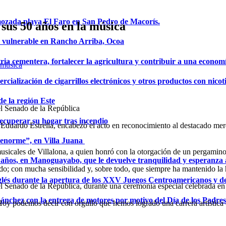
mozada playa El Faro en San Pedro de Macorís.
sus 50 años en la música
a vulnerable en Rancho Arriba, Ocoa
ria cementera, fortalecer la agricultura y contribuir a una econom
ialización de cigarrillos electrónicos y otros productos con nicot
de la región Este
el Senado de la República
ecuperar su hogar tras incendio
Eduardo Estrella, encabezó el acto en reconocimiento al destacado mer
a enorme”, en Villa Juana
sicales de Villalona, a quien honró con la otorgación de un pergamino qu
años, en Manoguayabo, que le devuelve tranquilidad y esperanza a
o; con mucha sensibilidad y, sobre todo, que siempre ha mantenido la 
glés durante la apertura de los XXV Juegos Centroamericanos y d
el Senado de la República, durante una ceremonia especial celebrada e
Sánchez con la entrega de motores por motivo del Día de los Padres
 Hoy podemos decir con orgullo que hemos logrado una carrera artístic