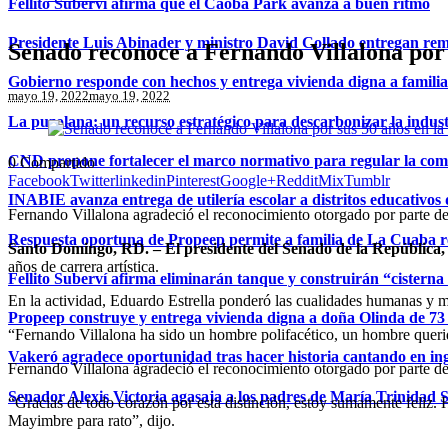
Fellito Suberví afirma que el Caoba Park avanza a buen ritmo
Presidente Luis Abinader y ministro David Collado entregan re
Senado reconoce a Fernando Villalona por 
Gobierno responde con hechos y entrega vivienda digna a famili
mayo 19, 2022
mayo 19, 2022
La puzolana: un recurso estratégico para descarbonizar la indust
CND propone fortalecer el marco normativo para regular la comerc
0
Compartido
Facebook
Twitter
linkedin
Pinterest
Google+
Reddit
Mix
Tumblr
INABIE avanza entrega de utilería escolar a distritos educativos 
Fernando Villalona agradeció el reconocimiento otorgado por parte d
Respuesta oportuna de Propeep permite a familia de La Cuaba r
Santo Domingo, RD. – El presidente del Senado de la República,
años de carrera artística.
Fellito Suberví afirma eliminarán tanque y construirán “cistern
En la actividad, Eduardo Estrella ponderó las cualidades humanas y mu
Propeep construye y entrega vivienda digna a doña Olinda de 73 
“Fernando Villalona ha sido un hombre polifacético, un hombre querid
Vakeró agradece oportunidad tras hacer historia cantando en in
Fernando Villalona agradeció el reconocimiento otorgado por parte d
Senador Alexis Victoria agasaja a los padres de María Trinidad 
“Gracias de todo corazón por esta distinción, estoy sumamente feliz.
Mayimbre para rato”, dijo.