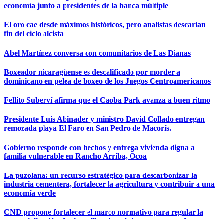
economía junto a presidentes de la banca múltiple
El oro cae desde máximos históricos, pero analistas descartan
fin del ciclo alcista
Abel Martínez conversa con comunitarios de Las Dianas
Boxeador nicaragüense es descalificado por morder a
dominicano en pelea de boxeo de los Juegos Centroamericanos
Fellito Suberví afirma que el Caoba Park avanza a buen ritmo
Presidente Luis Abinader y ministro David Collado entregan
remozada playa El Faro en San Pedro de Macorís.
Gobierno responde con hechos y entrega vivienda digna a
familia vulnerable en Rancho Arriba, Ocoa
La puzolana: un recurso estratégico para descarbonizar la
industria cementera, fortalecer la agricultura y contribuir a una
economía verde
CND propone fortalecer el marco normativo para regular la