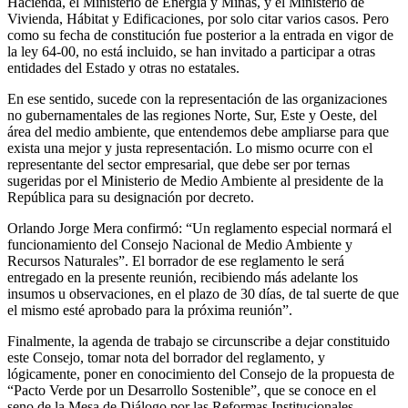
Hacienda, el Ministerio de Energía y Minas, y el Ministerio de
Vivienda, Hábitat y Edificaciones, por solo citar varios casos. Pero
como su fecha de constitución fue posterior a la entrada en vigor de
la ley 64-00, no está incluido, se han invitado a participar a otras
entidades del Estado y otras no estatales.
En ese sentido, sucede con la representación de las organizaciones
no gubernamentales de las regiones Norte, Sur, Este y Oeste, del
área del medio ambiente, que entendemos debe ampliarse para que
exista una mejor y justa representación. Lo mismo ocurre con el
representante del sector empresarial, que debe ser por ternas
sugeridas por el Ministerio de Medio Ambiente al presidente de la
República para su designación por decreto.
Orlando Jorge Mera confirmó: “Un reglamento especial normará el
funcionamiento del Consejo Nacional de Medio Ambiente y
Recursos Naturales”. El borrador de ese reglamento le será
entregado en la presente reunión, recibiendo más adelante los
insumos u observaciones, en el plazo de 30 días, de tal suerte de que
el mismo esté aprobado para la próxima reunión”.
Finalmente, la agenda de trabajo se circunscribe a dejar constituido
este Consejo, tomar nota del borrador del reglamento, y
lógicamente, poner en conocimiento del Consejo de la propuesta de
“Pacto Verde por un Desarrollo Sostenible”, que se conoce en el
seno de la Mesa de Diálogo por las Reformas Institucionales,