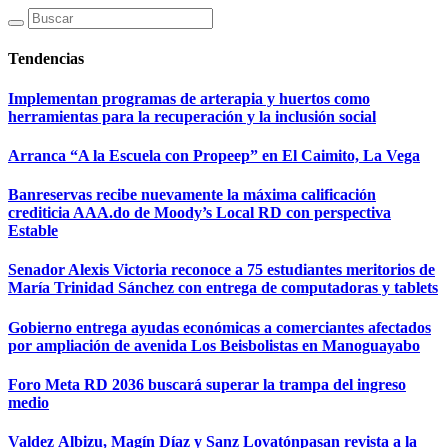
Tendencias
Implementan programas de arterapia y huertos como
herramientas para la recuperación y la inclusión social
Arranca “A la Escuela con Propeep” en El Caimito, La Vega
Banreservas recibe nuevamente la máxima calificación
crediticia AAA.do de Moody’s Local RD con perspectiva
Estable
Senador Alexis Victoria reconoce a 75 estudiantes meritorios de
María Trinidad Sánchez con entrega de computadoras y tablets
Gobierno entrega ayudas económicas a comerciantes afectados
por ampliación de avenida Los Beisbolistas en Manoguayabo
Foro Meta RD 2036 buscará superar la trampa del ingreso
medio
Valdez Albizu, Magín Díaz y Sanz Lovatónpasan revista a la