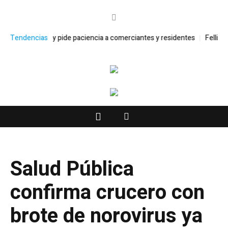
n las “villas” y pide paciencia a comerciantes y residentes
Tendencias
Fellito Sub
Salud Pública
confirma crucero con
brote de norovirus ya