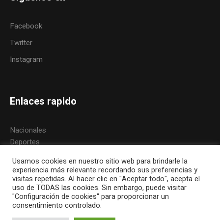
Facebook
Twitter
Instagram
Enlaces rapido
Nacionales
Deportes
Política
Usamos cookies en nuestro sitio web para brindarle la
Internacionales
experiencia más relevante recordando sus preferencias y
visitas repetidas. Al hacer clic en "Aceptar todo", acepta el
uso de TODAS las cookies. Sin embargo, puede visitar
"Configuración de cookies" para proporcionar un
consentimiento controlado.
Inicio
Mapa del Sitio
Política de Privacidad