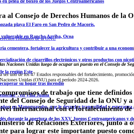
o en pelea de boxeo de los Juegos Centroamericanos
ra al Consejo de Derechos Humanos de la 
mozada playa El Faro en San Pedro de Macorís.
a vulnerable en Rancho Arriba, Ocoa
ria cementera, fortalecer la agricultura y contribuir a una econom
ialización de cigarrillos electrónicos y otros productos con nicot
 de las Naciones Unidas luego de ocupar un puesto en el Consejo de
de la región Este
 ser uno de los 47 Estados responsables del fortalecimiento, promoc
 Naciones Unidas (ONU) para el período 2024-2026.
ecuperar su hogar tras incendio
compromisos de trabajo que tiene definidos e
a enorme”, en Villa Juana
del Consejo de Seguridad de la ONU y a pro
años, en Manoguayabo, que le devuelve tranquilidad y esperanza a
ivel internacional con el fortalecimiento d
glés durante la apertura de los XXV Juegos Centroamericanos y d
isterio de Relaciones Exteriores, junto a ot
e para lograr este importante puesto como p