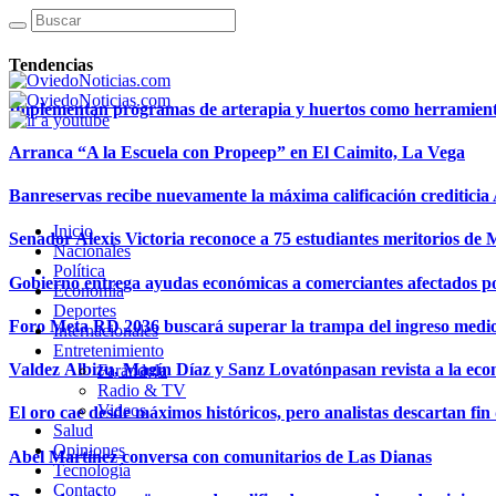
Tendencias
Implementan programas de arterapia y huertos como herramientas
Arranca “A la Escuela con Propeep” en El Caimito, La Vega
Banreservas recibe nuevamente la máxima calificación creditici
Inicio
Senador Alexis Victoria reconoce a 75 estudiantes meritorios de
Nacionales
Política
Gobierno entrega ayudas económicas a comerciantes afectados p
Economía
Deportes
Foro Meta RD 2036 buscará superar la trampa del ingreso medi
Internacionales
Entretenimiento
Valdez Albizu, Magín Díaz y Sanz Lovatónpasan revista a la econ
Farándula
Radio & TV
Videos
El oro cae desde máximos históricos, pero analistas descartan fin d
Salud
Opiniones
Abel Martínez conversa con comunitarios de Las Dianas
Tecnología
Contacto