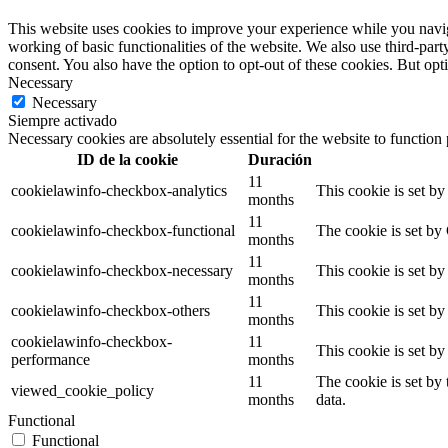
This website uses cookies to improve your experience while you navigat
working of basic functionalities of the website. We also use third-pa
consent. You also have the option to opt-out of these cookies. But op
Necessary
Necessary
Siempre activado
Necessary cookies are absolutely essential for the website to function
ID de la cookie
Duración
11
cookielawinfo-checkbox-analytics
This cookie is set b
months
11
cookielawinfo-checkbox-functional
The cookie is set by
months
11
cookielawinfo-checkbox-necessary
This cookie is set b
months
11
cookielawinfo-checkbox-others
This cookie is set b
months
cookielawinfo-checkbox-
11
This cookie is set b
performance
months
11
The cookie is set by
viewed_cookie_policy
months
data.
Functional
Functional