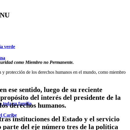
ONU
ía verde
ina
 Seguridad como Miembro no Permanente.
ión y protección de los derechos humanos en el mundo, como miembro
n ese sentido, luego de su reciente
pósito del interés del presidente de la
 toda su familia
e los derechos humanos.
el Caribe
ras instituciones del Estado y el servicio
arte del eje número tres de la política