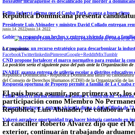
Boxeador nicaragüense es descalificado por morder a dominican
Fellito Suberví afirma que el Caoba Park avanza a buen ritmo
República Dominicana presenta candidatu
Presidente Luis Abinader y ministro David Collado entregan re
junio 14, 2022
junio 14, 2022
Gobierno responde con hechos y entrega vivienda digna a famili
La puzolana: un recurso estratégico para descarbonizar la indust
0
Compartido
Facebook
Twitter
linkedin
Pinterest
Google+
Reddit
Mix
Tumblr
CND propone fortalecer el marco normativo para regular la comerc
La posición sería el siguiente paso del país ante la Organización
INABIE avanza entrega de utilería escolar a distritos educativos 
República Dominicana.- República Dominicana lanzó su candidatura a
del Consejo de Derechos Humanos (CDH) de la Organización de las
Respuesta oportuna de Propeep permite a familia de La Cuaba r
El país busca asumir, por primera vez, los 
Fellito Suberví afirma eliminarán tanque y construirán “cistern
participación como Miembro No Permanente 
Propeep construye y entrega vivienda digna a doña Olinda de 73 
República, Luis Abinader, de colaborar a n
Vakeró agradece oportunidad tras hacer historia cantando en in
El canciller Roberto Álvarez dijo que el Min
exterior, continuarán trabajando arduament