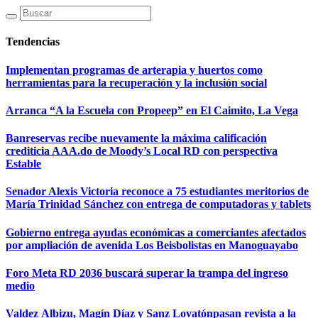
Tendencias
Implementan programas de arterapia y huertos como
herramientas para la recuperación y la inclusión social
Arranca “A la Escuela con Propeep” en El Caimito, La Vega
Banreservas recibe nuevamente la máxima calificación
crediticia AAA.do de Moody’s Local RD con perspectiva
Estable
Senador Alexis Victoria reconoce a 75 estudiantes meritorios de
María Trinidad Sánchez con entrega de computadoras y tablets
Gobierno entrega ayudas económicas a comerciantes afectados
por ampliación de avenida Los Beisbolistas en Manoguayabo
Foro Meta RD 2036 buscará superar la trampa del ingreso
medio
Valdez Albizu, Magín Díaz y Sanz Lovatónpasan revista a la