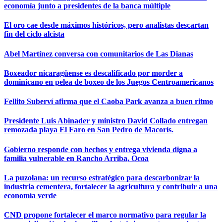
economía junto a presidentes de la banca múltiple
El oro cae desde máximos históricos, pero analistas descartan
fin del ciclo alcista
Abel Martínez conversa con comunitarios de Las Dianas
Boxeador nicaragüense es descalificado por morder a
dominicano en pelea de boxeo de los Juegos Centroamericanos
Fellito Suberví afirma que el Caoba Park avanza a buen ritmo
Presidente Luis Abinader y ministro David Collado entregan
remozada playa El Faro en San Pedro de Macorís.
Gobierno responde con hechos y entrega vivienda digna a
familia vulnerable en Rancho Arriba, Ocoa
La puzolana: un recurso estratégico para descarbonizar la
industria cementera, fortalecer la agricultura y contribuir a una
economía verde
CND propone fortalecer el marco normativo para regular la