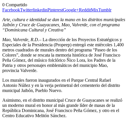
0
Compartido
Facebook
Twitter
linkedin
Pinterest
Google+
Reddit
Mix
Tumblr
Arte, cultura e identidad se dan la mano en los distritos municipales
Jaibón y Cruce de Guayacanes, Mao, Valverde, con el programa
“Dominicana Cultural y Creativa”
Mao, Valverde, R.D.
– La dirección de los Proyectos Estratégicos y
Especiales de la Presidencia (Propeep) entregó este miércoles 1,400
metros cuadrados de murales dentro del programa “Paseo de los
Colores”, donde se rescata la memoria histórica de José Francisco
Peña Gómez, del músico folclórico Ñico Lora, los Padres de la
Patria y otros personajes emblemáticos del municipio Mao,
provincia Valverde.
Los murales fueron inaugurados en el Parque Central Rafael
Antonio Núñez y en la verja perimetral del cementerio del distrito
municipal Jaibón, Pueblo Nuevo.
Asimismo, en el distrito municipal Cruce de Guayacanes se realizó
un moderno mural en honor al más grande líder de masas de la
República Dominicana, José Francisco Peña Gómez, y otro en el
Centro Educativo Melitón Sánchez.