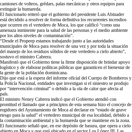
camiones de volteos, grédars, palas mecánicas y otros equipos para
extinguir la humareda.
El funcionario reiteró que el gobierno del presidente Luis Abinader
está decidido a resolver de forma definitiva los recurrentes incendios
que ocurren en el vertedero de Moca, los que calificó “como una
amenaza inminente para la salud de las personas y el medio ambiente
por los altos niveles de contaminación”.
“Desde el Propeep estamos trabajando junto a las autoridades
municipales de Moca para resolver de una vez y por toda la situación
del manejo de los residuos sólidos de este vertedero a cielo abierto”,
sostuvo el ministro Cabrera.
Manifestó que el Gobierno tiene la firme disposición de brindar apoyo
logístico y de elaborar políticas públicas que garanticen el bienestar de
la gente de la población dominicana.
Dijo que está a la espera del informe oficial del Cuerpo de Bomberos y
la Policía Nacional, entidades que investigan si el siniestro se produjo
por “intervención criminal” o debido a la ola de calor que afecta al
país.
El ministro Neney Cabrera indicó que el Gobierno atendió con
prontitud el llamado que a principios de esta semana hizo el concejo de
regidores del Ayuntamiento de Moca al declarar en “estado de grave
riesgo para la salud” el vertedero municipal de esa localidad, debido a
la contaminación ambiental y la humareda que se mantiene en la zona.
El funcionario señaló que, en ese depósito de basura, que opera a cielo
abierto en Moca y que está ubicado en el sector Los López III, Las