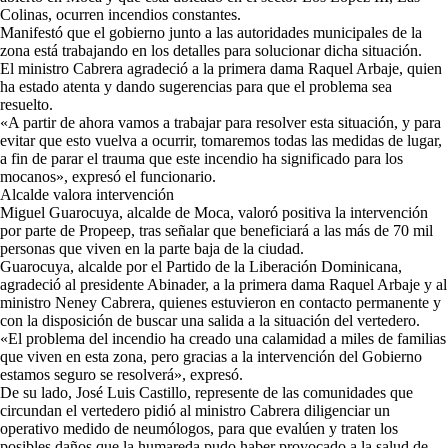
Colinas, ocurren incendios constantes.
Manifestó que el gobierno junto a las autoridades municipales de la
zona está trabajando en los detalles para solucionar dicha situación.
El ministro Cabrera agradeció a la primera dama Raquel Arbaje, quien
ha estado atenta y dando sugerencias para que el problema sea
resuelto.
«A partir de ahora vamos a trabajar para resolver esta situación, y para
evitar que esto vuelva a ocurrir, tomaremos todas las medidas de lugar,
a fin de parar el trauma que este incendio ha significado para los
mocanos», expresó el funcionario.
Alcalde valora intervención
Miguel Guarocuya, alcalde de Moca, valoró positiva la intervención
por parte de Propeep, tras señalar que beneficiará a las más de 70 mil
personas que viven en la parte baja de la ciudad.
Guarocuya, alcalde por el Partido de la Liberación Dominicana,
agradeció al presidente Abinader, a la primera dama Raquel Arbaje y al
ministro Neney Cabrera, quienes estuvieron en contacto permanente y
con la disposición de buscar una salida a la situación del vertedero.
«El problema del incendio ha creado una calamidad a miles de familias
que viven en esta zona, pero gracias a la intervención del Gobierno
estamos seguro se resolverá», expresó.
De su lado, José Luis Castillo, represente de las comunidades que
circundan el vertedero pidió al ministro Cabrera diligenciar un
operativo medido de neumólogos, para que evalúen y traten los
posibles daños que la humareda pudo haber provocado a la salud de