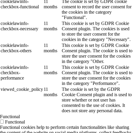
cookielawinfo-
11
The cookie is set by GDPR cookie
checkbox-functional
months
consent to record the user consent for
the cookies in the category
"Functional".
cookielawinfo-
11
This cookie is set by GDPR Cookie
checkbox-necessary
months
Consent plugin. The cookies is used
to store the user consent for the
cookies in the category "Necessary".
cookielawinfo-
11
This cookie is set by GDPR Cookie
checkbox-others
months
Consent plugin. The cookie is used to
store the user consent for the cookies
in the category "Other.
cookielawinfo-
11
This cookie is set by GDPR Cookie
checkbox-
months
Consent plugin. The cookie is used to
performance
store the user consent for the cookies
in the category "Performance".
viewed_cookie_policy
11
The cookie is set by the GDPR
months
Cookie Consent plugin and is used to
store whether or not user has
consented to the use of cookies. It
does not store any personal data.
Functional
Functional
Functional cookies help to perform certain functionalities like sharing
the content of the website on social media platforms, collect feedbacks,