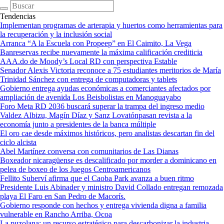
Tendencias
Implementan programas de arterapia y huertos como herramientas para
la recuperación y la inclusión social
Arranca “A la Escuela con Propeep” en El Caimito, La Vega
Banreservas recibe nuevamente la máxima calificación crediticia
AAA.do de Moody’s Local RD con perspectiva Estable
Senador Alexis Victoria reconoce a 75 estudiantes meritorios de María
Trinidad Sánchez con entrega de computadoras y tablets
Gobierno entrega ayudas económicas a comerciantes afectados por
ampliación de avenida Los Beisbolistas en Manoguayabo
Foro Meta RD 2036 buscará superar la trampa del ingreso medio
Valdez Albizu, Magín Díaz y Sanz Lovatónpasan revista a la
economía junto a presidentes de la banca múltiple
El oro cae desde máximos históricos, pero analistas descartan fin del
ciclo alcista
Abel Martínez conversa con comunitarios de Las Dianas
Boxeador nicaragüense es descalificado por morder a dominicano en
pelea de boxeo de los Juegos Centroamericanos
Fellito Suberví afirma que el Caoba Park avanza a buen ritmo
Presidente Luis Abinader y ministro David Collado entregan remozada
playa El Faro en San Pedro de Macorís.
Gobierno responde con hechos y entrega vivienda digna a familia
vulnerable en Rancho Arriba, Ocoa
La puzolana: un recurso estratégico para descarbonizar la industria