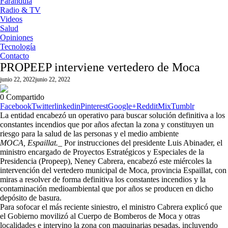
Farándula
Radio & TV
Videos
Salud
Opiniones
Tecnología
Contacto
PROPEEP interviene vertedero de Moca
junio 22, 2022
junio 22, 2022
0
Compartido
Facebook
Twitter
linkedin
Pinterest
Google+
Reddit
Mix
Tumblr
La entidad encabezó un operativo para buscar solución definitiva a los
constantes incendios que por años afectan la zona y constituyen un
riesgo para la salud de las personas y el medio ambiente
MOCA, Espaillat._
Por instrucciones del presidente Luis Abinader, el
ministro encargado de Proyectos Estratégicos y Especiales de la
Presidencia (Propeep), Neney Cabrera, encabezó este miércoles la
intervención del vertedero municipal de Moca, provincia Espaillat, con
miras a resolver de forma definitiva los constantes incendios y la
contaminación medioambiental que por años se producen en dicho
depósito de basura.
Para sofocar el más reciente siniestro, el ministro Cabrera explicó que
el Gobierno movilizó al Cuerpo de Bomberos de Moca y otras
localidades e intervino la zona con maquinarias pesadas, incluyendo