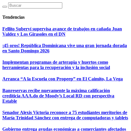
Tendencias
Fellito Suberví supervisa avance de trabajos en cañada Juan
Valdez y Los Girasoles en el DN
¡45 oros! República Dominicana vive una gran jornada dorada
en Santo Domingo 2026
Implementan programas de arterapia y huertos como
herramientas para la recuperación y la inclusión social
Arranca “A la Escuela con Propeep” en El Caimito, La Vega
Banreservas recibe nuevamente la máxima calificación
crediticia AAA.do de Moody’s Local RD con perspectiva
Estable
Senador Alexis Victoria reconoce a 75 estudiantes meritorios de
María Trinidad Sánchez con entrega de computadoras y tablets
Gobierno entrega ayudas económicas a comerciantes afectados