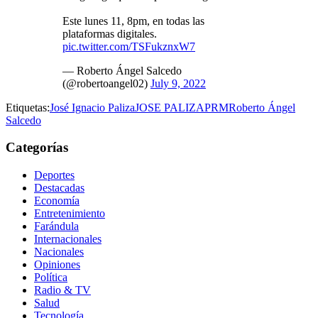
Este lunes 11, 8pm, en todas las
plataformas digitales.
pic.twitter.com/TSFukznxW7
— Roberto Ángel Salcedo
(@robertoangel02)
July 9, 2022
Etiquetas:
José Ignacio Paliza
JOSE PALIZA
PRM
Roberto Ángel
Salcedo
Categorías
Deportes
Destacadas
Economía
Entretenimiento
Farándula
Internacionales
Nacionales
Opiniones
Política
Radio & TV
Salud
Tecnología