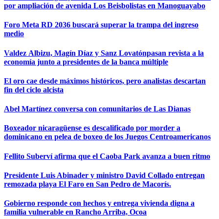
por ampliación de avenida Los Beisbolistas en Manoguayabo
Foro Meta RD 2036 buscará superar la trampa del ingreso
medio
Valdez Albizu, Magín Díaz y Sanz Lovatónpasan revista a la
economía junto a presidentes de la banca múltiple
El oro cae desde máximos históricos, pero analistas descartan
fin del ciclo alcista
Abel Martínez conversa con comunitarios de Las Dianas
Boxeador nicaragüense es descalificado por morder a
dominicano en pelea de boxeo de los Juegos Centroamericanos
Fellito Suberví afirma que el Caoba Park avanza a buen ritmo
Presidente Luis Abinader y ministro David Collado entregan
remozada playa El Faro en San Pedro de Macorís.
Gobierno responde con hechos y entrega vivienda digna a
familia vulnerable en Rancho Arriba, Ocoa