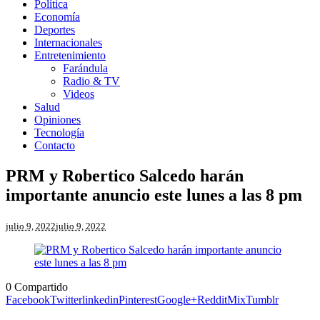
Política
Economía
Deportes
Internacionales
Entretenimiento
Farándula
Radio & TV
Videos
Salud
Opiniones
Tecnología
Contacto
PRM y Robertico Salcedo harán
importante anuncio este lunes a las 8 pm
julio 9, 2022
julio 9, 2022
0
Compartido
Facebook
Twitter
linkedin
Pinterest
Google+
Reddit
Mix
Tumblr