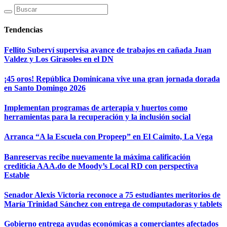
Tendencias
Fellito Suberví supervisa avance de trabajos en cañada Juan
Valdez y Los Girasoles en el DN
¡45 oros! República Dominicana vive una gran jornada dorada
en Santo Domingo 2026
Implementan programas de arterapia y huertos como
herramientas para la recuperación y la inclusión social
Arranca “A la Escuela con Propeep” en El Caimito, La Vega
Banreservas recibe nuevamente la máxima calificación
crediticia AAA.do de Moody’s Local RD con perspectiva
Estable
Senador Alexis Victoria reconoce a 75 estudiantes meritorios de
María Trinidad Sánchez con entrega de computadoras y tablets
Gobierno entrega ayudas económicas a comerciantes afectados