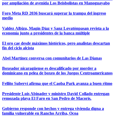
por ampliación de avenida Los Beisbolistas en Manoguayabo
Foro Meta RD 2036 buscará superar la trampa del ingreso
medio
Valdez Albizu, Magín Díaz y Sanz Lovatónpasan revista a la
economía junto a presidentes de la banca múltiple
El oro cae desde máximos históricos, pero analistas descartan
fin del ciclo alcista
Abel Martínez conversa con comunitarios de Las Dianas
Boxeador nicaragüense es descalificado por morder a
dominicano en pelea de boxeo de los Juegos Centroamericanos
Fellito Suberví afirma que el Caoba Park avanza a buen ritmo
Presidente Luis Abinader y ministro David Collado entregan
remozada playa El Faro en San Pedro de Macorís.
Gobierno responde con hechos y entrega vivienda digna a
familia vulnerable en Rancho Arriba, Ocoa