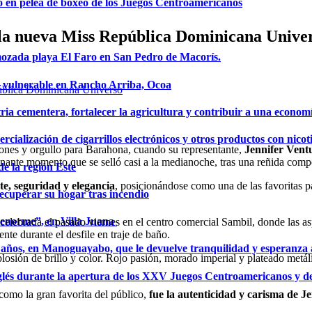
o en pelea de boxeo de los Juegos Centroamericanos
 la nueva Miss República Dominicana Unive
mozada playa El Faro en San Pedro de Macorís.
a vulnerable en Rancho Arriba, Ocoa
ria cementera, fortalecer la agricultura y contribuir a una econom
ialización de cigarrillos electrónicos y otros productos con nicot
ones y orgullo para Barahona, cuando su representante,
Jennifer Vent
onante momento que se selló casi a la medianoche, tras una reñida comp
de la región Este
te, seguridad y elegancia
, posicionándose como una de las favoritas p
ecuperar su hogar tras incendio
a enorme”, en Villa Juana
celebrada el pasado viernes en el centro comercial Sambil, donde las as
nte durante el desfile en traje de baño.
años, en Manoguayabo, que le devuelve tranquilidad y esperanza a
osión de brillo y color. Rojo pasión, morado imperial y plateado metáli
glés durante la apertura de los XXV Juegos Centroamericanos y d
omo la gran favorita del público,
fue la autenticidad y carisma de J