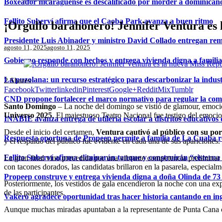
Boxeador nicaragüense es descalificado por morder a dominican
Fellito Suberví afirma que el Caoba Park avanza a buen ritmo
¡Orgullo barahonero! Jennifer Ventura es
Presidente Luis Abinader y ministro David Collado entregan re
agosto 11, 2025
agosto 11, 2025
Gobierno responde con hechos y entrega vivienda digna a famili
La puzolana: un recurso estratégico para descarbonizar la indust
2
Shares
Facebook
Twitter
linkedin
Pinterest
Google+
Reddit
Mix
Tumblr
CND propone fortalecer el marco normativo para regular la comerc
Santo Domingo
– La noche del domingo se vistió de glamour, emoci
Universo 2025
. El majestuoso Teatro Nacional fue testigo del emoci
INABIE avanza entrega de utilería escolar a distritos educativos 
Desde el inicio del certamen,
Ventura cautivó al público con su por
Respuesta oportuna de Propeep permite a familia de La Cuaba r
y el respaldo del público fue evidente en cada una de sus apariciones.
Fellito Suberví afirma eliminarán tanque y construirán “cistern
La gran final vino precedida por una vibrante competencia preliminar 
con tacones dorados, las candidatas brillaron en la pasarela, especialme
Propeep construye y entrega vivienda digna a doña Olinda de 73 
Posteriormente, los vestidos de gala encendieron la noche con una expl
de las participantes.
Vakeró agradece oportunidad tras hacer historia cantando en in
Aunque muchas miradas apuntaban a la representante de Punta Cana c