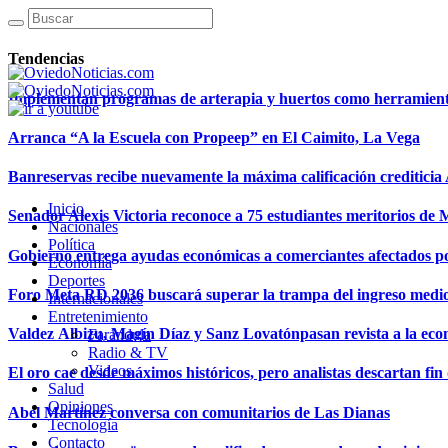
Tendencias
Implementan programas de arterapia y huertos como herramientas
Arranca “A la Escuela con Propeep” en El Caimito, La Vega
Banreservas recibe nuevamente la máxima calificación creditici
Inicio
Senador Alexis Victoria reconoce a 75 estudiantes meritorios de
Nacionales
Política
Gobierno entrega ayudas económicas a comerciantes afectados p
Economía
Deportes
Foro Meta RD 2036 buscará superar la trampa del ingreso medi
Internacionales
Entretenimiento
Valdez Albizu, Magín Díaz y Sanz Lovatónpasan revista a la econ
Farándula
Radio & TV
Videos
El oro cae desde máximos históricos, pero analistas descartan fin d
Salud
Opiniones
Abel Martínez conversa con comunitarios de Las Dianas
Tecnología
Contacto