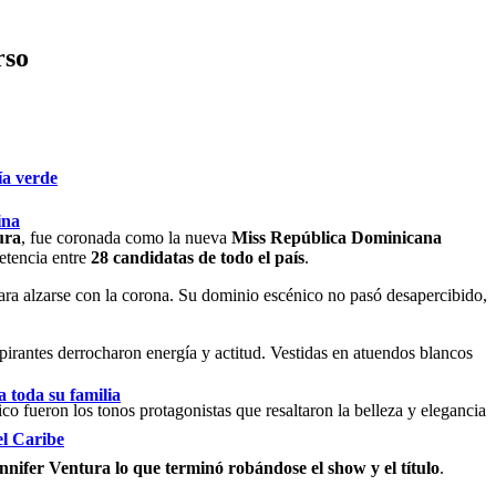
rso
ía verde
ina
ura
, fue coronada como la nueva
Miss República Dominicana
etencia entre
28 candidatas de todo el país
.
ara alzarse con la corona. Su dominio escénico no pasó desapercibido,
pirantes derrocharon energía y actitud. Vestidas en atuendos blancos
 toda su familia
co fueron los tonos protagonistas que resaltaron la belleza y elegancia
el Caribe
ennifer Ventura lo que terminó robándose el show y el título
.