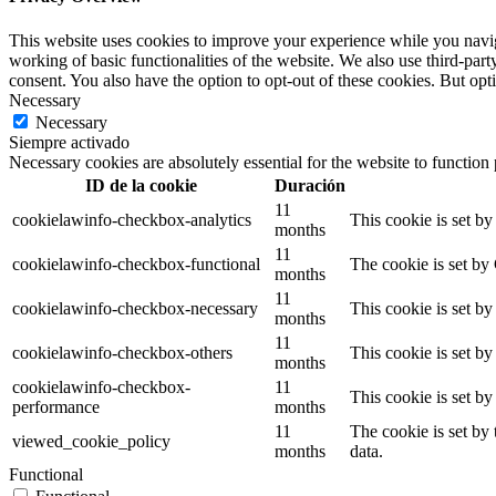
This website uses cookies to improve your experience while you navigat
working of basic functionalities of the website. We also use third-pa
consent. You also have the option to opt-out of these cookies. But op
Necessary
Necessary
Siempre activado
Necessary cookies are absolutely essential for the website to function
ID de la cookie
Duración
11
cookielawinfo-checkbox-analytics
This cookie is set b
months
11
cookielawinfo-checkbox-functional
The cookie is set by
months
11
cookielawinfo-checkbox-necessary
This cookie is set b
months
11
cookielawinfo-checkbox-others
This cookie is set b
months
cookielawinfo-checkbox-
11
This cookie is set b
performance
months
11
The cookie is set by
viewed_cookie_policy
months
data.
Functional