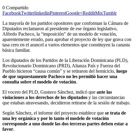
0
Compartido
Facebook
Twitter
linkedin
Pinterest
Google+
Reddit
Mix
Tumblr
La mayoría de los partidos opositores que conforman la Cámara de
Diputados reclamaron al presidente de ese órgano legislativo,
Alfredo Pacheco, la “imposición” de un modelo de votación,
aparentemente errado, para aprobar el proyecto de ley que grava con
tasa cero en el arancel a varios elementos que constituyen la canasta
básica familiar.
Los diputados de los Partidos de la Liberación Dominicana (PLD),
Revolucionario Dominicano (PRD), Alianza País y Fuerza del
Pueblo hicieron “causa común” y se retiraron del hemiciclo,
luego
de que supuestamente Pacheco no les permitió hacer una
consulta sobre el modelo de votación
.
El vocero del PLD, Gustavo Sánchez, indicó que
ante las
violaciones a los derechos de los diputados
y las circunstancias
que estaban atravesando, decidieron retirarse de la sesión de trabajo.
Según Sánchez, el informe del proyecto establece que
se trata de
una ley orgánica y por lo tanto el modelo de votación
corresponde a uno donde las dos terceras partes deben estar a
favor
.