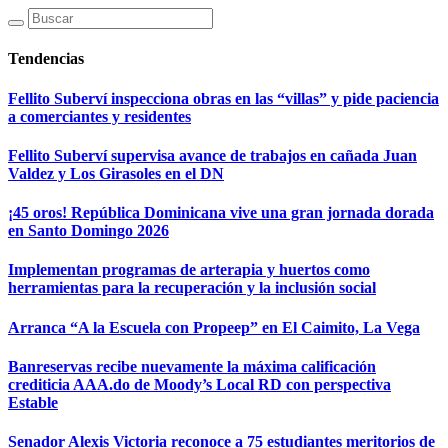
Tendencias
Fellito Suberví inspecciona obras en las “villas” y pide paciencia
a comerciantes y residentes
Fellito Suberví supervisa avance de trabajos en cañada Juan
Valdez y Los Girasoles en el DN
¡45 oros! República Dominicana vive una gran jornada dorada
en Santo Domingo 2026
Implementan programas de arterapia y huertos como
herramientas para la recuperación y la inclusión social
Arranca “A la Escuela con Propeep” en El Caimito, La Vega
Banreservas recibe nuevamente la máxima calificación
crediticia AAA.do de Moody’s Local RD con perspectiva
Estable
Senador Alexis Victoria reconoce a 75 estudiantes meritorios de