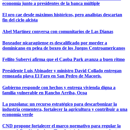
economía junto a presidentes de la banca múltiple
El oro cae desde máximos históricos, pero analistas descartan
fin del ciclo alcista
Abel Martínez conversa con comunitarios de Las Dianas
Boxeador nicaragüense es descalificado por morder a
dominicano en pelea de boxeo de los Juegos Centroamericanos
Fellito Suberví afirma que el Caoba Park avanza a buen ritmo
Presidente Luis Abinader y ministro David Collado entregan
remozada playa El Faro en San Pedro de Macorís.
Gobierno responde con hechos y entrega vivienda digna a
familia vulnerable en Rancho Arriba, Ocoa
La puzolana: un recurso estratégico para descarbonizar la
industria cementera, fortalecer la agricultura y contribuir a una
economía verde
CND propone fortalecer el marco normativo para regular la