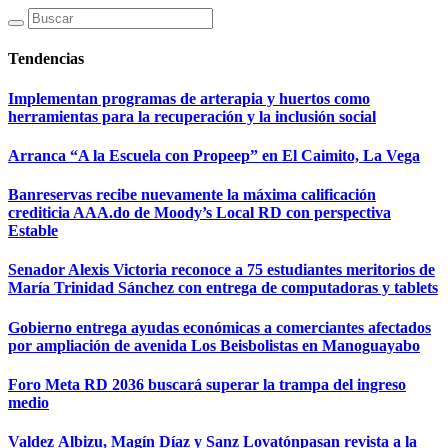
Tendencias
Implementan programas de arterapia y huertos como
herramientas para la recuperación y la inclusión social
Arranca “A la Escuela con Propeep” en El Caimito, La Vega
Banreservas recibe nuevamente la máxima calificación
crediticia AAA.do de Moody’s Local RD con perspectiva
Estable
Senador Alexis Victoria reconoce a 75 estudiantes meritorios de
María Trinidad Sánchez con entrega de computadoras y tablets
Gobierno entrega ayudas económicas a comerciantes afectados
por ampliación de avenida Los Beisbolistas en Manoguayabo
Foro Meta RD 2036 buscará superar la trampa del ingreso
medio
Valdez Albizu, Magín Díaz y Sanz Lovatónpasan revista a la