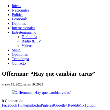
Inicio
Nacionales
Política
Economía
Deportes
Internacionales
Entretenimiento
Farándula
Radio & TV
Videos
Salud
Opiniones
Tecnología
Contacto
Offerman: “Hay que cambiar caras”
marzo 19, 2022
marzo 19, 2022
0
Compartido
Facebook
Twitter
linkedin
Pinterest
Google+
Reddit
Mix
Tumblr