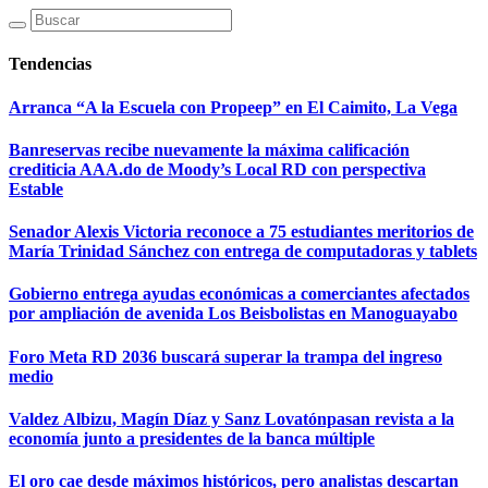
Tendencias
Arranca “A la Escuela con Propeep” en El Caimito, La Vega
Banreservas recibe nuevamente la máxima calificación
crediticia AAA.do de Moody’s Local RD con perspectiva
Estable
Senador Alexis Victoria reconoce a 75 estudiantes meritorios de
María Trinidad Sánchez con entrega de computadoras y tablets
Gobierno entrega ayudas económicas a comerciantes afectados
por ampliación de avenida Los Beisbolistas en Manoguayabo
Foro Meta RD 2036 buscará superar la trampa del ingreso
medio
Valdez Albizu, Magín Díaz y Sanz Lovatónpasan revista a la
economía junto a presidentes de la banca múltiple
El oro cae desde máximos históricos, pero analistas descartan