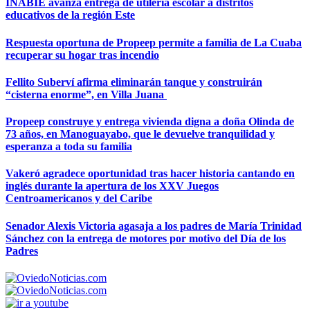
INABIE avanza entrega de utilería escolar a distritos
educativos de la región Este
Respuesta oportuna de Propeep permite a familia de La Cuaba
recuperar su hogar tras incendio
Fellito Suberví afirma eliminarán tanque y construirán
“cisterna enorme”, en Villa Juana
Propeep construye y entrega vivienda digna a doña Olinda de
73 años, en Manoguayabo, que le devuelve tranquilidad y
esperanza a toda su familia
Vakeró agradece oportunidad tras hacer historia cantando en
inglés durante la apertura de los XXV Juegos
Centroamericanos y del Caribe
Senador Alexis Victoria agasaja a los padres de María Trinidad
Sánchez con la entrega de motores por motivo del Día de los
Padres