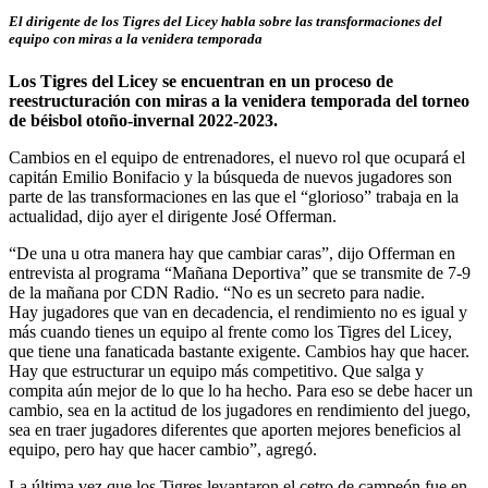
El dirigente de los Tigres del Licey habla sobre las transformaciones del
equipo con miras a la venidera temporada
Los Tigres del Licey se encuentran en un proceso de
reestructuración con miras a la venidera temporada del torneo
de béisbol otoño-invernal 2022-2023.
Cambios en el equipo de entrenadores, el nuevo rol que ocupará el
capitán Emilio Bonifacio y la búsqueda de nuevos jugadores son
parte de las transformaciones en las que el “glorioso” trabaja en la
actualidad, dijo ayer el dirigente José Offerman.
“De una u otra manera hay que cambiar caras”, dijo Offerman en
entrevista al programa “Mañana Deportiva” que se transmite de 7-9
de la mañana por CDN Radio. “No es un secreto para nadie.
Hay jugadores que van en decadencia, el rendimiento no es igual y
más cuando tienes un equipo al frente como los Tigres del Licey,
que tiene una fanaticada bastante exigente. Cambios hay que hacer.
Hay que estructurar un equipo más competitivo. Que salga y
compita aún mejor de lo que lo ha hecho. Para eso se debe hacer un
cambio, sea en la actitud de los jugadores en rendimiento del juego,
sea en traer jugadores diferentes que aporten mejores beneficios al
equipo, pero hay que hacer cambio”, agregó.
La última vez que los Tigres levantaron el cetro de campeón fue en