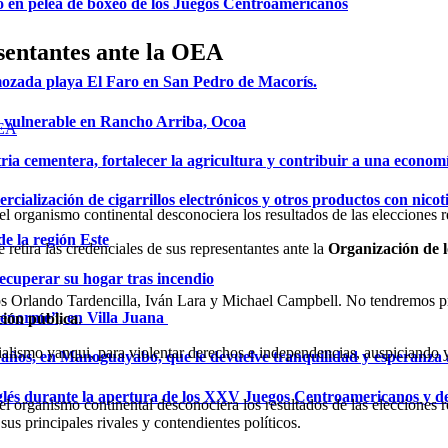
o en pelea de boxeo de los Juegos Centroamericanos
esentantes ante la OEA
mozada playa El Faro en San Pedro de Macorís.
a vulnerable en Rancho Arriba, Ocoa
ria cementera, fortalecer la agricultura y contribuir a una econom
ialización de cigarrillos electrónicos y otros productos con nicot
organismo continental desconociera los resultados de las elecciones re
de la región Este
etira las credenciales de sus representantes ante la
Organización de 
ecuperar su hogar tras incendio
os Orlando Tardencilla, Iván Lara y Michael Campbell. No tendremos pre
a enorme”, en Villa Juana
ción pública
.
ialismo yanqui, para violentar derechos e independencias, auspiciando
años, en Manoguayabo, que le devuelve tranquilidad y esperanza a
glés durante la apertura de los XXV Juegos Centroamericanos y d
organismo continental desconociera los resultados de las elecciones rea
us principales rivales y contendientes políticos.