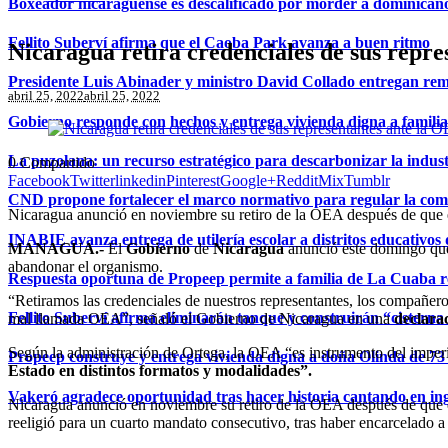
Boxeador nicaragüense es descalificado por morder a dominican
Fellito Suberví afirma que el Caoba Park avanza a buen ritmo
Nicaragua retira credenciales de sus repr
Presidente Luis Abinader y ministro David Collado entregan re
abril 25, 2022
abril 25, 2022
Gobierno responde con hechos y entrega vivienda digna a famili
La puzolana: un recurso estratégico para descarbonizar la indust
0
Compartido
Facebook
Twitter
linkedin
Pinterest
Google+
Reddit
Mix
Tumblr
CND propone fortalecer el marco normativo para regular la comerc
Nicaragua anunció en noviembre su retiro de la OEA después de que el 
INABIE avanza entrega de utilería escolar a distritos educativos 
MANAGUA.-
El
Gobierno
de
Nicaragua
anunció este domingo que r
abandonar el organismo.
Respuesta oportuna de Propeep permite a familia de La Cuaba r
“Retiramos las credenciales de nuestros representantes, los compañer
Fellito Suberví afirma eliminarán tanque y construirán “cistern
mal llamada OEA”, señaló el Gobierno de Nicaragua en una
declara
Según la administración de Ortega, la OEA “es instrumento del imper
Propeep construye y entrega vivienda digna a doña Olinda de 73 
Estado en distintos formatos y modalidades”.
Vakeró agradece oportunidad tras hacer historia cantando en in
Nicaragua anunció en noviembre su retiro de la OEA después de que el 
reeligió para un cuarto mandato consecutivo, tras haber encarcelado a s