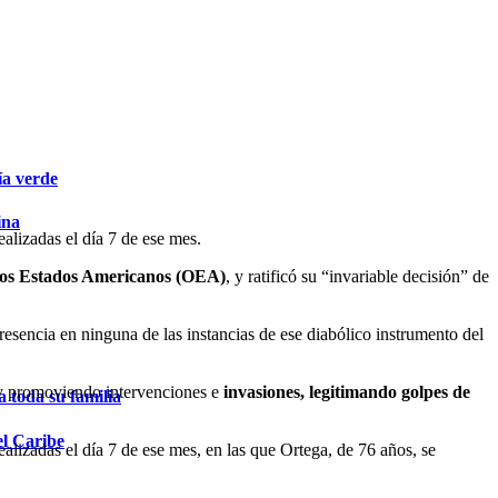
ía verde
ina
alizadas el día 7 de ese mes.
los Estados Americanos (OEA)
, y ratificó su “invariable decisión” de
sencia en ninguna de las instancias de ese diabólico instrumento del
 y promoviendo intervenciones e
invasiones, legitimando golpes de
 toda su familia
el Caribe
lizadas el día 7 de ese mes, en las que Ortega, de 76 años, se