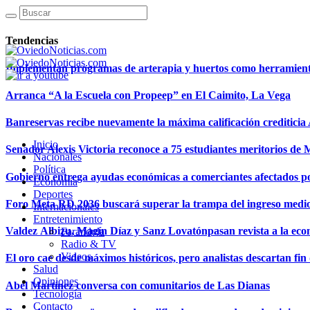
Tendencias
Implementan programas de arterapia y huertos como herramientas
Arranca “A la Escuela con Propeep” en El Caimito, La Vega
Banreservas recibe nuevamente la máxima calificación creditici
Inicio
Senador Alexis Victoria reconoce a 75 estudiantes meritorios de
Nacionales
Política
Gobierno entrega ayudas económicas a comerciantes afectados p
Economía
Deportes
Foro Meta RD 2036 buscará superar la trampa del ingreso medi
Internacionales
Entretenimiento
Valdez Albizu, Magín Díaz y Sanz Lovatónpasan revista a la econ
Farándula
Radio & TV
Videos
El oro cae desde máximos históricos, pero analistas descartan fin d
Salud
Opiniones
Abel Martínez conversa con comunitarios de Las Dianas
Tecnología
Contacto