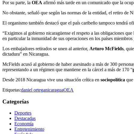
Por su parte, la
OEA
afirmó más tarde en un comunicado que la ocupac
No obstante, señaló que según las normas de la entidad, el retiro de 
El organismo también destacó que el país caribeño tampoco tendrá ofic
“Exigimos al gobierno nicaragüense el respeto a las obligaciones que 
en particular la inmunidad de sus operaciones en los países miembros 
Los embajadores retirados se unen al anterior,
Arturo McFields
, qui
dictadura” en Nicaragua.
McFields acusó al gobierno de haber asesinado a más de 300 personas 
representando a un régimen que mantiene en la cárcel a más de 170 “
Desde 2018 Nicaragua vive una situación crítica en
sociopolítica
que 
Etiquetas:
daniel ortega
nicaragua
OEA
Categorías
Deportes
Destacadas
Economía
Entretenimiento