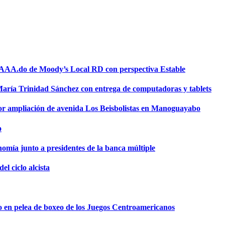
a AAA.do de Moody’s Local RD con perspectiva Estable
 María Trinidad Sánchez con entrega de computadoras y tablets
or ampliación de avenida Los Beisbolistas en Manoguayabo
o
omía junto a presidentes de la banca múltiple
el ciclo alcista
o en pelea de boxeo de los Juegos Centroamericanos