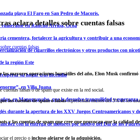
mozada playa El Faro en San Pedro de Macorís.
s aclara detalles sobre cuentas falsas
a vulnerable en Rancho Arriba, Ocoa
ria cementera, fortalecer la agricultura y contribuir a una econom
ialización de cigarrillos electrónicos y otros productos con nicot
de la región Este
 de las mayores operaciones bursátiles del año, Elon Musk confirm
ecuperar su hogar tras incendio
a enorme”, en Villa Juana
e cuentas falsas o de spam que existe en la red social.
años, en Manoguayabo, que le devuelve tranquilidad y esperanza a
 que las cuentas de spam o falsas
representan menos del 5% de los usu
glés durante la apertura de los XXV Juegos Centroamericanos y d
 bots y las cuentas de spam que cree que provocan que la calidad de
Sánchez con la entrega de motores por motivo del Día de los Padres
ciar el precio o
incluso alejarse de la adquisición.