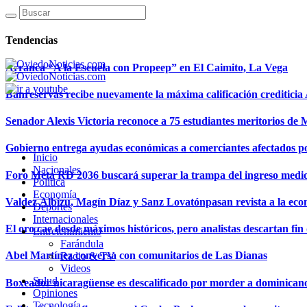
Tendencias
Arranca “A la Escuela con Propeep” en El Caimito, La Vega
Banreservas recibe nuevamente la máxima calificación creditici
Senador Alexis Victoria reconoce a 75 estudiantes meritorios de
Gobierno entrega ayudas económicas a comerciantes afectados p
Inicio
Nacionales
Foro Meta RD 2036 buscará superar la trampa del ingreso medi
Política
Economía
Valdez Albizu, Magín Díaz y Sanz Lovatónpasan revista a la econ
Deportes
Internacionales
El oro cae desde máximos históricos, pero analistas descartan fin d
Entretenimiento
Farándula
Abel Martínez conversa con comunitarios de Las Dianas
Radio & TV
Videos
Salud
Boxeador nicaragüense es descalificado por morder a dominican
Opiniones
Tecnología