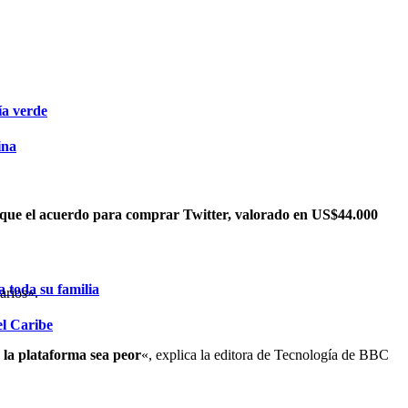
ía verde
ina
ó que el acuerdo para comprar Twitter, valorado en US$44.000
 toda su familia
arios».
el Caribe
 la plataforma sea peor
«, explica la editora de Tecnología de BBC