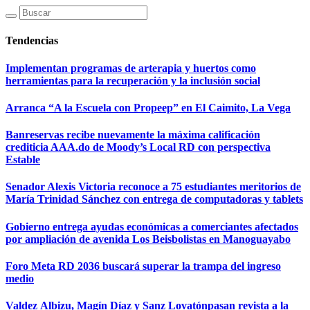
Tendencias
Implementan programas de arterapia y huertos como
herramientas para la recuperación y la inclusión social
Arranca “A la Escuela con Propeep” en El Caimito, La Vega
Banreservas recibe nuevamente la máxima calificación
crediticia AAA.do de Moody’s Local RD con perspectiva
Estable
Senador Alexis Victoria reconoce a 75 estudiantes meritorios de
María Trinidad Sánchez con entrega de computadoras y tablets
Gobierno entrega ayudas económicas a comerciantes afectados
por ampliación de avenida Los Beisbolistas en Manoguayabo
Foro Meta RD 2036 buscará superar la trampa del ingreso
medio
Valdez Albizu, Magín Díaz y Sanz Lovatónpasan revista a la