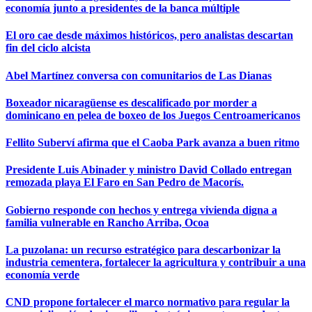
economía junto a presidentes de la banca múltiple
El oro cae desde máximos históricos, pero analistas descartan
fin del ciclo alcista
Abel Martínez conversa con comunitarios de Las Dianas
Boxeador nicaragüense es descalificado por morder a
dominicano en pelea de boxeo de los Juegos Centroamericanos
Fellito Suberví afirma que el Caoba Park avanza a buen ritmo
Presidente Luis Abinader y ministro David Collado entregan
remozada playa El Faro en San Pedro de Macorís.
Gobierno responde con hechos y entrega vivienda digna a
familia vulnerable en Rancho Arriba, Ocoa
La puzolana: un recurso estratégico para descarbonizar la
industria cementera, fortalecer la agricultura y contribuir a una
economía verde
CND propone fortalecer el marco normativo para regular la