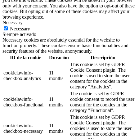
you use this website. These cookies will be stored in your browser
only with your consent. You also have the option to opt-out of these
cookies. But opting out of some of these cookies may affect your
browsing experience.
Necessary
Necessary
Siempre activado
Necessary cookies are absolutely essential for the website to
function properly. These cookies ensure basic functionalities and
security features of the website, anonymously.
ID de la cookie
Duración
Descripción
This cookie is set by GDPR
Cookie Consent plugin. The
cookielawinfo-
11
cookie is used to store the user
checkbox-analytics
months
consent for the cookies in the
category "Analytics".
The cookie is set by GDPR
cookielawinfo-
11
cookie consent to record the user
checkbox-functional
months
consent for the cookies in the
category "Functional".
This cookie is set by GDPR
Cookie Consent plugin. The
cookielawinfo-
11
cookies is used to store the user
checkbox-necessary
months
consent for the cookies in the