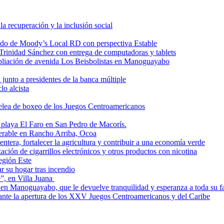
a recuperación y la inclusión social
.do de Moody’s Local RD con perspectiva Estable
 Trinidad Sánchez con entrega de computadoras y tablets
pliación de avenida Los Beisbolistas en Manoguayabo
unto a presidentes de la banca múltiple
lo alcista
elea de boxeo de los Juegos Centroamericanos
 playa El Faro en San Pedro de Macorís.
nerable en Rancho Arriba, Ocoa
ntera, fortalecer la agricultura y contribuir a una economía verde
ción de cigarrillos electrónicos y otros productos con nicotina
región Este
r su hogar tras incendio
e”, en Villa Juana
 en Manoguayabo, que le devuelve tranquilidad y esperanza a toda su f
rante la apertura de los XXV Juegos Centroamericanos y del Caribe