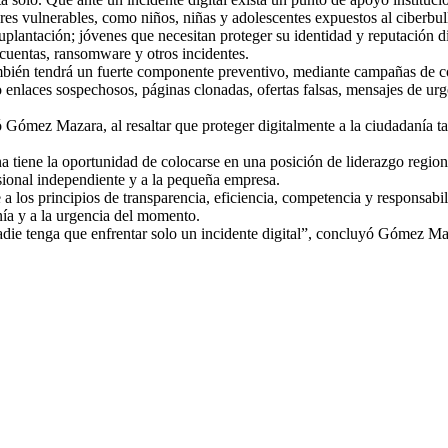
s vulnerables, como niños, niñas y adolescentes expuestos al ciberbully
uplantación; jóvenes que necesitan proteger su identidad y reputación
cuentas, ransomware y otros incidentes.
también tendrá un fuerte componente preventivo, mediante campañas de c
 enlaces sospechosos, páginas clonadas, ofertas falsas, mensajes de urge
mez Mazara, al resaltar que proteger digitalmente a la ciudadanía tam
ene la oportunidad de colocarse en una posición de liderazgo regional, 
esional independiente y a la pequeña empresa.
 a los principios de transparencia, eficiencia, competencia y responsabi
anía y a la urgencia del momento.
ie tenga que enfrentar solo un incidente digital”, concluyó Gómez Ma