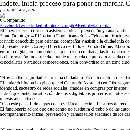
Indotel inicia proceso para poner en marcha 
julio 6, 2026
julio 6, 2026
0
Compartido
Facebook
Twitter
linkedin
Pinterest
Google+
Reddit
Mix
Tumblr
El nuevo servicio ofrecerá asistencia inicial, prevención y canalización
Santo Domingo. – El Instituto Dominicano de las Telecomunicaciones (
servicio concebido para orientar, acompañar y asistir a la ciudadanía do
El presidente del Consejo Directivo del Indotel, Guido Gómez Mazara, ex
entorno digital, en momentos en que la vida cotidiana, las transacciones
La información fue ofrecida durante una rueda de prensa realizada en 
especialistas o grandes corporaciones, para convertirse en un tema ciud
“Hoy la ciberseguridad es un tema ciudadano. Es un tema de protección s
El titular del Indotel explicó que el Centro de Asistencia en Cibersegu
identidad, secuestro de redes sociales, fraudes en compras por internet, 
Indicó que, ante una situación de crisis digital, los primeros minutos s
nuevas afectaciones.
“Con este paso, Indotel pasa de la visión a la acción. Pasamos de reco
El funcionario aclaró que este centro no sustituirá el trabajo de las a
acompañamiento inicial, prevención y canalización adecuada de los cas
“Queremos que el ciudadano tenga una referencia. Que sepa que no está 