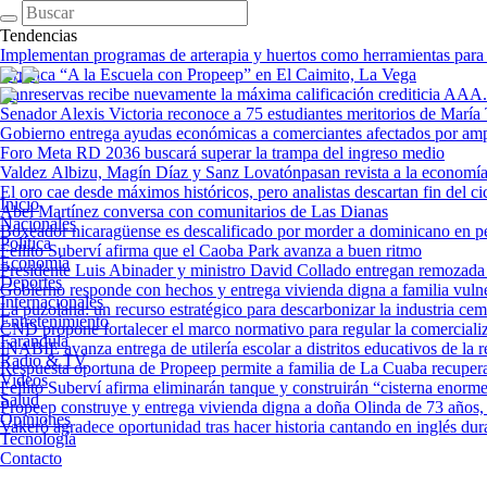
Tendencias
Implementan programas de arterapia y huertos como herramientas para l
Arranca “A la Escuela con Propeep” en El Caimito, La Vega
Banreservas recibe nuevamente la máxima calificación crediticia AAA
Senador Alexis Victoria reconoce a 75 estudiantes meritorios de María
Gobierno entrega ayudas económicas a comerciantes afectados por am
Foro Meta RD 2036 buscará superar la trampa del ingreso medio
Valdez Albizu, Magín Díaz y Sanz Lovatónpasan revista a la economía j
El oro cae desde máximos históricos, pero analistas descartan fin del cic
Inicio
Abel Martínez conversa con comunitarios de Las Dianas
Nacionales
Boxeador nicaragüense es descalificado por morder a dominicano en p
Política
Fellito Suberví afirma que el Caoba Park avanza a buen ritmo
Economía
Presidente Luis Abinader y ministro David Collado entregan remozada
Deportes
Gobierno responde con hechos y entrega vivienda digna a familia vul
Internacionales
La puzolana: un recurso estratégico para descarbonizar la industria ceme
Entretenimiento
CND propone fortalecer el marco normativo para regular la comercializa
Farándula
INABIE avanza entrega de utilería escolar a distritos educativos de la 
Radio & TV
Respuesta oportuna de Propeep permite a familia de La Cuaba recupera
Videos
Fellito Suberví afirma eliminarán tanque y construirán “cisterna enorm
Salud
Propeep construye y entrega vivienda digna a doña Olinda de 73 años,
Opiniones
Vakeró agradece oportunidad tras hacer historia cantando en inglés du
Tecnología
Contacto