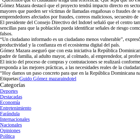
Gómez Mazara destacó que el proyecto tendrá impacto directo en sectore
mayores que pueden ser víctimas de llamadas engañosas o fraudes de s
emprendedores afectados por fraudes, correos maliciosos, secuestro de 
El presidente del Consejo Directivo del Indotel señaló que el centro 
sencillas para que la población pueda identificar señales de riesgo como
falsos.
“Un ciudadano informado es un ciudadano menos vulnerable”, expresó Gó
productividad y la confianza en el ecosistema digital del país.
Gómez Mazara aseguró que con esta iniciativa la República Dominicana ti
padre de familia, al adulto mayor, al colmado, al emprendedor, al prof
El inicio del proceso de compras y contrataciones se realizará conforme
responda a las mejores prácticas, a las necesidades reales de la ciudad
“Hoy damos un paso concreto para que en la República Dominicana nad
Etiquetas:
Guido Gómez mazara
indotel
Categorías
Deportes
Destacadas
Economía
Entretenimiento
Farándula
Internacionales
Nacionales
Opiniones
Política