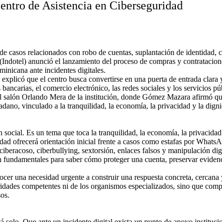
Centro de Asistencia en Ciberseguridad
 de casos relacionados con robo de cuentas, suplantación de identidad, c
Indotel) anunció el lanzamiento del proceso de compras y contratacion
minicana ante incidentes digitales.
plicó que el centro busca convertirse en una puerta de entrada clara y 
 bancarias, el comercio electrónico, las redes sociales y los servicios 
el salón Orlando Mera de la institución, donde Gómez Mazara afirmó que
adano, vinculado a la tranquilidad, la economía, la privacidad y la dign
ocial. Es un tema que toca la tranquilidad, la economía, la privacidad 
ridad ofrecerá orientación inicial frente a casos como estafas por Whats
ciberacoso, ciberbullying, sextorsión, enlaces falsos y manipulación digi
on fundamentales para saber cómo proteger una cuenta, preservar evidenci
nocer una necesidad urgente a construir una respuesta concreta, cercan
utoridades competentes ni de los organismos especializados, sino que co
os.
solo. Que ante un incidente digital exista un punto de apoyo institucio