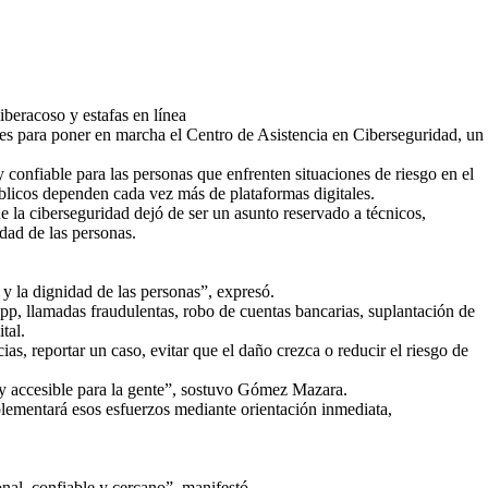
iberacoso y estafas en línea
es para poner en marcha el Centro de Asistencia en Ciberseguridad, un
confiable para las personas que enfrenten situaciones de riesgo en el
públicos dependen cada vez más de plataformas digitales.
 la ciberseguridad dejó de ser un asunto reservado a técnicos,
idad de las personas.
y la dignidad de las personas”, expresó.
App, llamadas fraudulentas, robo de cuentas bancarias, suplantación de
tal.
as, reportar un caso, evitar que el daño crezca o reducir el riesgo de
a y accesible para la gente”, sostuvo Gómez Mazara.
mplementará esos esfuerzos mediante orientación inmediata,
nal, confiable y cercano”, manifestó.