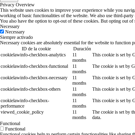
Privacy Overview
This website uses cookies to improve your experience while you navigate
working of basic functionalities of the website. We also use third-part
You also have the option to opt-out of these cookies. But opting out o
Necessary
Necessary
Siempre activado
Necessary cookies are absolutely essential for the website to function p
ID de la cookie
Duración
cookielawinfo-checkbox-analytics
11
This cookie is set by 
months
cookielawinfo-checkbox-functional
11
The cookie is set by G
months
cookielawinfo-checkbox-necessary
11
This cookie is set by 
months
cookielawinfo-checkbox-others
11
This cookie is set by 
months
cookielawinfo-checkbox-
11
This cookie is set by 
performance
months
viewed_cookie_policy
11
The cookie is set by t
months
data.
Functional
Functional
Functional cookies help to perform certain functionalities like sharing t