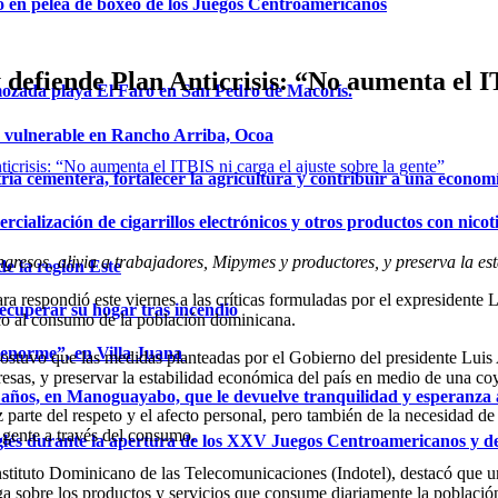
o en pelea de boxeo de los Juegos Centroamericanos
fiende Plan Anticrisis: “No aumenta el ITB
mozada playa El Faro en San Pedro de Macorís.
a vulnerable en Rancho Arriba, Ocoa
ria cementera, fortalecer la agricultura y contribuir a una econom
ialización de cigarrillos electrónicos y otros productos con nicot
ngresos, alivia a trabajadores, Mipymes y productores, y preserva la e
de la región Este
 respondió este viernes a las críticas formuladas por el expresidente L
ecuperar su hogar tras incendio
ico al consumo de la población dominicana.
a enorme”, en Villa Juana
tuvo que las medidas planteadas por el Gobierno del presidente Luis Ab
resas, y preservar la estabilidad económica del país en medio de una co
años, en Manoguayabo, que le devuelve tranquilidad y esperanza a
 parte del respeto y el afecto personal, pero también de la necesidad de 
a gente a través del consumo.
glés durante la apertura de los XXV Juegos Centroamericanos y d
tituto Dominicano de las Telecomunicaciones (Indotel), destacó que un
aiga sobre los productos y servicios que consume diariamente la poblaci