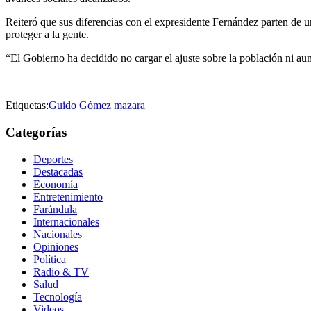
Reiteró que sus diferencias con el expresidente Fernández parten de un
proteger a la gente.
“El Gobierno ha decidido no cargar el ajuste sobre la población ni au
Etiquetas:
Guido Gómez mazara
Categorías
Deportes
Destacadas
Economía
Entretenimiento
Farándula
Internacionales
Nacionales
Opiniones
Política
Radio & TV
Salud
Tecnología
Videos