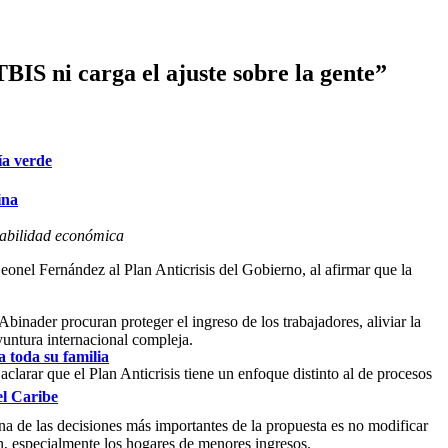
IS ni carga el ajuste sobre la gente”
ía verde
ina
stabilidad económica
eonel Fernández al Plan Anticrisis del Gobierno, al afirmar que la
inader procuran proteger el ingreso de los trabajadores, aliviar la
yuntura internacional compleja.
 toda su familia
aclarar que el Plan Anticrisis tiene un enfoque distinto al de procesos
el Caribe
a de las decisiones más importantes de la propuesta es no modificar
ón, especialmente los hogares de menores ingresos.