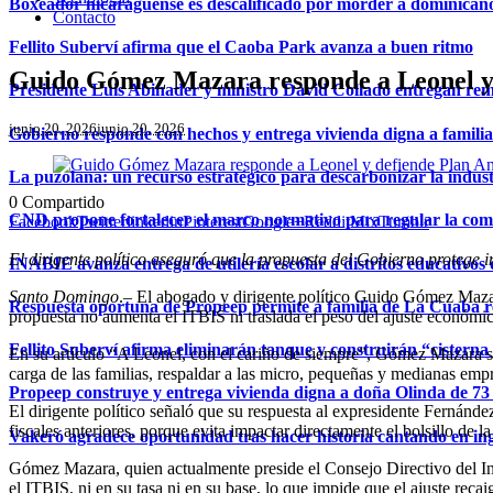
Boxeador nicaragüense es descalificado por morder a dominican
Contacto
Fellito Suberví afirma que el Caoba Park avanza a buen ritmo
Guido Gómez Mazara responde a Leonel y de
Presidente Luis Abinader y ministro David Collado entregan re
junio 20, 2026
junio 20, 2026
Gobierno responde con hechos y entrega vivienda digna a famili
La puzolana: un recurso estratégico para descarbonizar la indust
0
Compartido
CND propone fortalecer el marco normativo para regular la comerc
Facebook
Twitter
linkedin
Pinterest
Google+
Reddit
Mix
Tumblr
El dirigente político aseguró que la propuesta del Gobierno protege i
INABIE avanza entrega de utilería escolar a distritos educativos 
Santo Domingo
.– El abogado y dirigente político Guido Gómez Mazara
Respuesta oportuna de Propeep permite a familia de La Cuaba r
propuesta no aumenta el ITBIS ni traslada el peso del ajuste económ
Fellito Suberví afirma eliminarán tanque y construirán “cistern
En su artículo “A Leonel, con el cariño de siempre”, Gómez Mazara sos
carga de las familias, respaldar a las micro, pequeñas y medianas emp
Propeep construye y entrega vivienda digna a doña Olinda de 73 
El dirigente político señaló que su respuesta al expresidente Fernández
fiscales anteriores, porque evita impactar directamente el bolsillo de l
Vakeró agradece oportunidad tras hacer historia cantando en in
Gómez Mazara, quien actualmente preside el Consejo Directivo del Ins
el ITBIS, ni en su tasa ni en su base, lo que impide que el ajuste rec