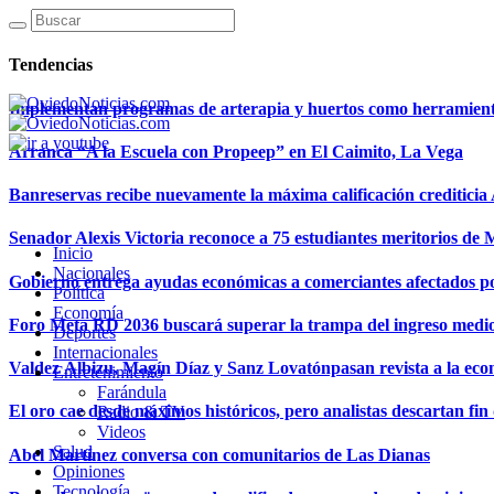
Tendencias
Implementan programas de arterapia y huertos como herramientas
Arranca “A la Escuela con Propeep” en El Caimito, La Vega
Banreservas recibe nuevamente la máxima calificación creditici
Senador Alexis Victoria reconoce a 75 estudiantes meritorios de
Inicio
Nacionales
Gobierno entrega ayudas económicas a comerciantes afectados p
Política
Economía
Foro Meta RD 2036 buscará superar la trampa del ingreso medi
Deportes
Internacionales
Valdez Albizu, Magín Díaz y Sanz Lovatónpasan revista a la econ
Entretenimiento
Farándula
El oro cae desde máximos históricos, pero analistas descartan fin d
Radio & TV
Videos
Salud
Abel Martínez conversa con comunitarios de Las Dianas
Opiniones
Tecnología